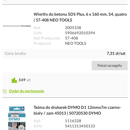
Wiertło do betonu SDS Plus, 6 x 160 mm, S4, quatro
| 57-408 NEO TOOLS
Kod
2005338
EAN
5906692010394
Kod Producenta
57-408
Producent
NEO TOOLS
Cena brutto
7,31 zł/szt
Pokaż szczegóły
549
szt
Dodaj do porównania
Taśma do drukarek DYMO D1 12mmx7m czarno-
biały / zam 45013 | S0720530 DYMO
Kod
1116328
EAN
5411313450133