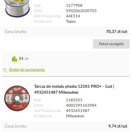
Kod
1277908
EAN
5902062020703
Kod Producenta
44E514
Producent
Topex
Cena brutto
70,37 zł/szt
Pokaż szczegóły
55
szt
Dodaj do porównania
Tarcza do metalu płaska 125X1 PRO+ - 1szt |
4932451487 Milwaukee
Kod
1183551
EAN
4002395163984
Kod Producenta
4932451487
Producent
Milwaukee
Cena brutto
9,74 zł/szt