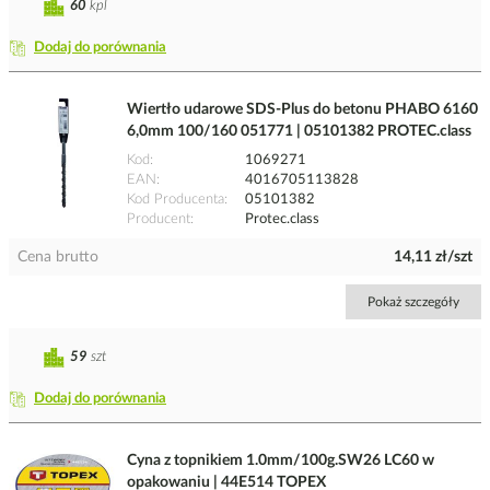
60
kpl
Dodaj do porównania
Wiertło udarowe SDS-Plus do betonu PHABO 6160
6,0mm 100/160 051771 | 05101382 PROTEC.class
Kod
1069271
EAN
4016705113828
Kod Producenta
05101382
Producent
Protec.class
Cena brutto
14,11 zł/szt
Pokaż szczegóły
59
szt
Dodaj do porównania
Cyna z topnikiem 1.0mm/100g.SW26 LC60 w
opakowaniu | 44E514 TOPEX