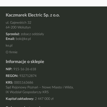
Kaczmarek Electric Sp. z o.o.
ul. Gajewskich 32
64-200 Wolsztyn
Sprzedaż:
zobacz oddziały
Email:
bok@ke.pl
ke.pl
O firmie
Informacje o sklepie
NIP:
915-16-26-618
REGON:
932712874
KRS:
0001163686
Sąd Rejonowy Poznań – Nowe Miasto i Wilda,
IX Wydział Gospodarczy KRS
Kapitał zakładowy:
2 447 000 zł