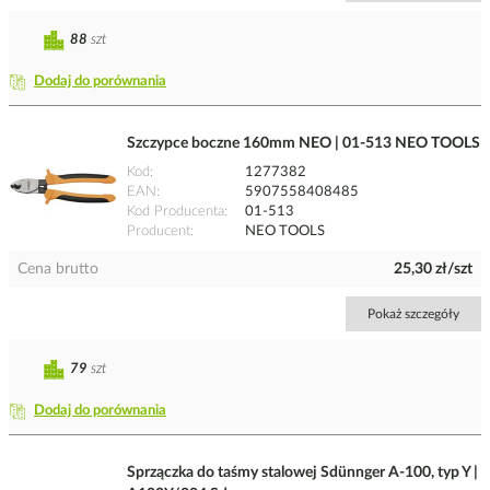
88
szt
Dodaj do porównania
Szczypce boczne 160mm NEO | 01-513 NEO TOOLS
Kod
1277382
EAN
5907558408485
Kod Producenta
01-513
Producent
NEO TOOLS
Cena brutto
25,30 zł/szt
Pokaż szczegóły
79
szt
Dodaj do porównania
Sprzączka do taśmy stalowej Sdünnger A-100, typ Y |