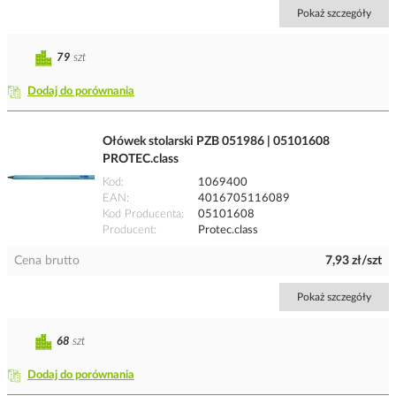
Pokaż szczegóły
79
szt
Dodaj do porównania
Ołówek stolarski PZB 051986 | 05101608
PROTEC.class
Kod
1069400
EAN
4016705116089
Kod Producenta
05101608
Producent
Protec.class
Cena brutto
7,93 zł/szt
Pokaż szczegóły
68
szt
Dodaj do porównania