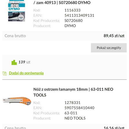
/ zam 40913 | S0720680 DYMO
Kod
1116333
EAN
5411313409131
Kod Producenta
S0720680
Producent
DYMO
Cena brutto
89,45 zł/szt
Pokaż szczegóły
139
szt
Dodaj do porównania
Nóż z ostrzem łamanym 18mm | 63-011 NEO
TOOLS
Kod
1278331
EAN
5907558410440
Kod Producenta
63-011
Producent
NEO TOOLS
Cena brutto
16,16 zł/szt