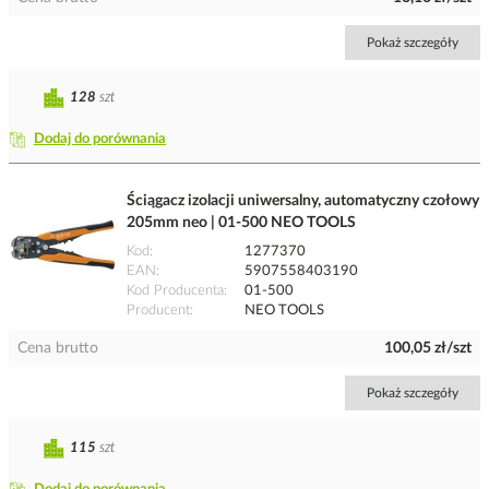
Pokaż szczegóły
128
szt
Dodaj do porównania
Ściągacz izolacji uniwersalny, automatyczny czołowy
205mm neo | 01-500 NEO TOOLS
Kod
1277370
EAN
5907558403190
Kod Producenta
01-500
Producent
NEO TOOLS
Cena brutto
100,05 zł/szt
Pokaż szczegóły
115
szt