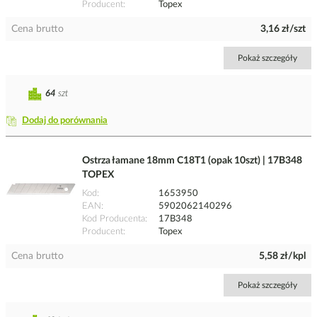
Producent
Topex
Cena brutto
3,16 zł/szt
Pokaż szczegóły
64
szt
Dodaj do porównania
Ostrza łamane 18mm C18T1 (opak 10szt) | 17B348
TOPEX
Kod
1653950
EAN
5902062140296
Kod Producenta
17B348
Producent
Topex
Cena brutto
5,58 zł/kpl
Pokaż szczegóły