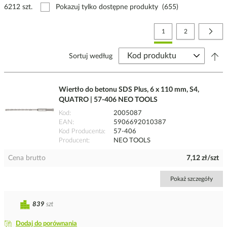
6212 szt.
Pokazuj tylko dostępne produkty
(655)
Strona
Aktualnie czytasz stronę
Strona
Stro
Nast
1
2
Sortuj według
Wiertło do betonu SDS Plus, 6 x 110 mm, S4,
QUATRO | 57-406 NEO TOOLS
Kod
2005087
EAN
5906692010387
Kod Producenta
57-406
Producent
NEO TOOLS
Cena brutto
7,12 zł/szt
Pokaż szczegóły
839
szt
Dodaj do porównania