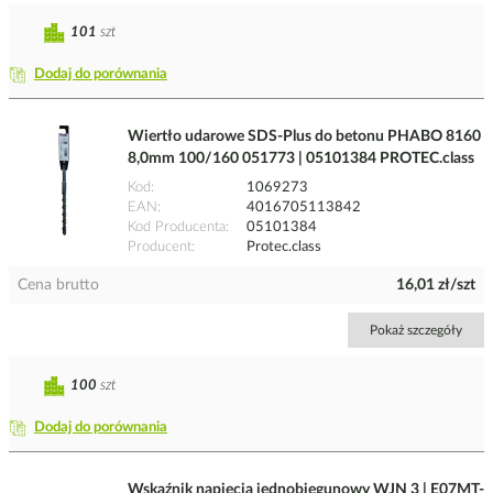
101
szt
Dodaj do porównania
Wiertło udarowe SDS-Plus do betonu PHABO 8160
8,0mm 100/160 051773 | 05101384 PROTEC.class
Kod
1069273
EAN
4016705113842
Kod Producenta
05101384
Producent
Protec.class
Cena brutto
16,01 zł/szt
Pokaż szczegóły
100
szt
Dodaj do porównania
Wskaźnik napięcia jednobiegunowy WJN 3 | E07MT-