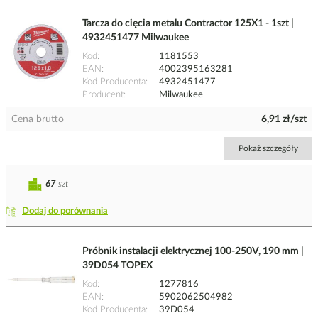
Tarcza do cięcia metalu Contractor 125X1 - 1szt |
4932451477 Milwaukee
Kod
1181553
EAN
4002395163281
Kod Producenta
4932451477
Producent
Milwaukee
Cena brutto
6,91 zł/szt
Pokaż szczegóły
67
szt
Dodaj do porównania
Próbnik instalacji elektrycznej 100-250V, 190 mm |
39D054 TOPEX
Kod
1277816
EAN
5902062504982
Kod Producenta
39D054