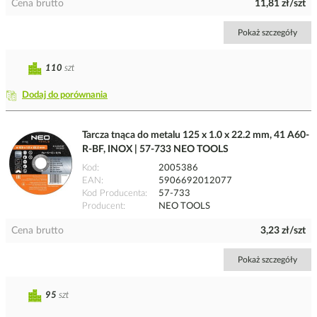
Cena brutto
11,81 zł/szt
Pokaż szczegóły
110
szt
Dodaj do porównania
Tarcza tnąca do metalu 125 x 1.0 x 22.2 mm, 41 A60-
R-BF, INOX | 57-733 NEO TOOLS
Kod
2005386
EAN
5906692012077
Kod Producenta
57-733
Producent
NEO TOOLS
Cena brutto
3,23 zł/szt
Pokaż szczegóły
95
szt