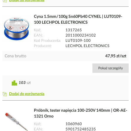
Dodaj do porównania
Cyna 1.5mm/100g Sn60Pb40 CYNEL | LUT0109-
100 LECHPOL ELECTRONICS
Kod
1317265
EAN
2011000234102
Kod Producenta
LUT0109-100
Producent
LECHPOL ELECTRONICS
Cena brutto
47,95 zł/szt
Pokaż szczegóły
103
szt
Dodaj do porównania
Próbnik, tester napięcia 100-250V 140mm | OR-AE-
1321 Orno
Kod
1060960
EAN
5901752485235