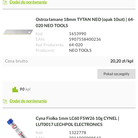
Dodaj do porównania
Ostrza łamane 18mm TYTAN NEO (opak 10szt) | 64-
020 NEO TOOLS
Kod
1653990
EAN
5907558400236
Kod Producenta
64-020
Producent
NEO TOOLS
Cena brutto
20,20 zł/kpl
Pokaż szczegóły
90
kpl
Dodaj do porównania
Cyna Fiolka 1mm LC60 FSW26 10g CYNEL |
LUT0017 LECHPOL ELECTRONICS
Kod
1322778