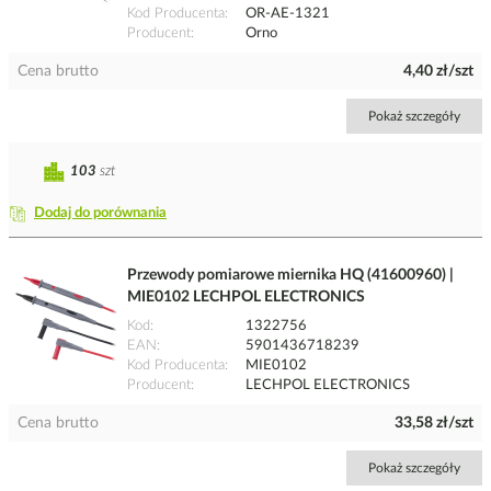
Kod Producenta
OR-AE-1321
Producent
Orno
Cena brutto
4,40 zł/szt
Pokaż szczegóły
103
szt
Dodaj do porównania
Przewody pomiarowe miernika HQ (41600960) |
MIE0102 LECHPOL ELECTRONICS
Kod
1322756
EAN
5901436718239
Kod Producenta
MIE0102
Producent
LECHPOL ELECTRONICS
Cena brutto
33,58 zł/szt
Pokaż szczegóły