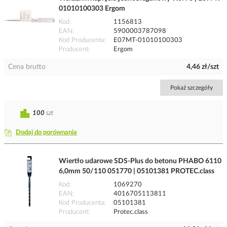
01010100303 Ergom
Kod
1156813
EAN
5900003787098
Kod Producenta
E07MT-01010100303
Producent
Ergom
Cena brutto
4,46 zł/szt
Pokaż szczegóły
100
szt
Dodaj do porównania
Wiertło udarowe SDS-Plus do betonu PHABO 6110
6,0mm 50/110 051770 | 05101381 PROTEC.class
Kod
1069270
EAN
4016705113811
Kod Producenta
05101381
Producent
Protec.class