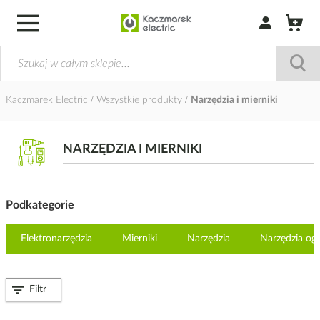
Zaloguj się / Z
Kaczmarek Electric
Wszystkie produkty
Narzędzia i mierniki
NARZĘDZIA I MIERNIKI
Podkategorie
Elektronarzędzia
Mierniki
Narzędzia
Narzędzia og
Filtr