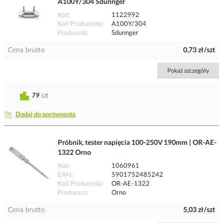
A100Y/304 Sdunnger
Kod
1122992
Kod Producenta
A100Y/304
Producent
Sdunnger
Cena brutto
0,73 zł/szt
Pokaż szczegóły
79
szt
Dodaj do porównania
Próbnik, tester napięcia 100-250V 190mm | OR-AE-
1322 Orno
Kod
1060961
EAN
5901752485242
Kod Producenta
OR-AE-1322
Producent
Orno
Cena brutto
5,03 zł/szt