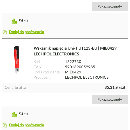
Pokaż szczegóły
54
szt
Dodaj do porównania
Wskaźnik napięcia Uni-T UT12S-EU | MIE0429
LECHPOL ELECTRONICS
Kod
1322730
EAN
5901890059985
Kod Producenta
MIE0429
Producent
LECHPOL ELECTRONICS
Cena brutto
35,31 zł/szt
Pokaż szczegóły
53
szt
Dodaj do porównania