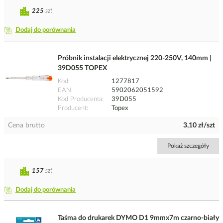
225
szt
Dodaj do porównania
Próbnik instalacji elektrycznej 220-250V, 140mm |
39D055 TOPEX
Kod
1277817
EAN
5902062051592
Kod Producenta
39D055
Producent
Topex
Cena brutto
3,10 zł/szt
Pokaż szczegóły
157
szt
Dodaj do porównania
Taśma do drukarek DYMO D1 9mmx7m czarno-biały