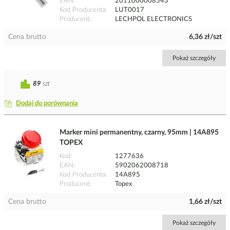
EAN
2011000008543
Kod Producenta
LUT0017
Producent
LECHPOL ELECTRONICS
Cena brutto
6,36 zł/szt
Pokaż szczegóły
89
szt
Dodaj do porównania
Marker mini permanentny, czarny, 95mm | 14A895
TOPEX
Kod
1277636
EAN
5902062008718
Kod Producenta
14A895
Producent
Topex
Cena brutto
1,66 zł/szt
Pokaż szczegóły