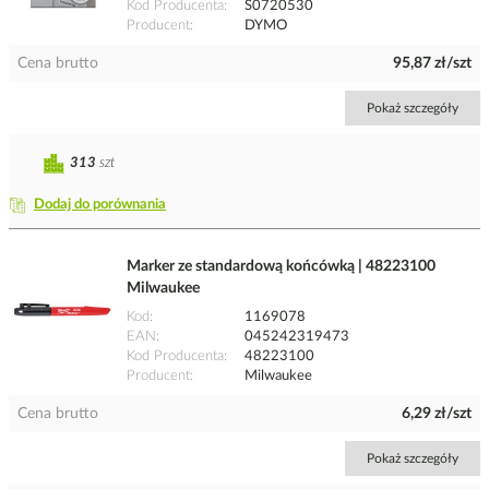
Kod Producenta
S0720530
Producent
DYMO
Cena brutto
95,87 zł/szt
Pokaż szczegóły
313
szt
Dodaj do porównania
Marker ze standardową końcówką | 48223100
Milwaukee
Kod
1169078
EAN
045242319473
Kod Producenta
48223100
Producent
Milwaukee
Cena brutto
6,29 zł/szt
Pokaż szczegóły