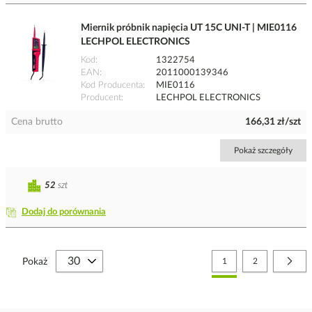
Miernik próbnik napięcia UT 15C UNI-T | MIE0116
LECHPOL ELECTRONICS
Kod
1322754
EAN
2011000139346
Kod Producenta
MIE0116
Producent
LECHPOL ELECTRONICS
Cena brutto
166,31 zł/szt
Pokaż szczegóły
52
szt
Dodaj do porównania
Strona
Aktualnie czytasz stronę
Strona
Stro
Nast
Pokaż
1
2