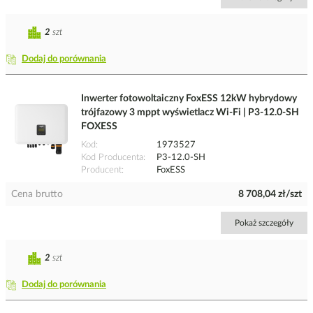
2
szt
Dodaj do porównania
Inwerter fotowoltaiczny FoxESS 12kW hybrydowy
trójfazowy 3 mppt wyświetlacz Wi-Fi | P3-12.0-SH
FOXESS
Kod
1973527
Kod Producenta
P3-12.0-SH
Producent
FoxESS
Cena brutto
8 708,04 zł/szt
Pokaż szczegóły
2
szt
Dodaj do porównania