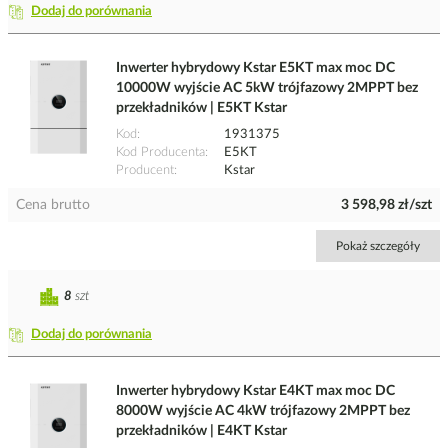
Dodaj do porównania
Inwerter hybrydowy Kstar E5KT max moc DC
10000W wyjście AC 5kW trójfazowy 2MPPT bez
przekładników | E5KT Kstar
Kod
1931375
Kod Producenta
E5KT
Producent
Kstar
Cena brutto
3 598,98 zł/szt
Pokaż szczegóły
8
szt
Dodaj do porównania
Inwerter hybrydowy Kstar E4KT max moc DC
8000W wyjście AC 4kW trójfazowy 2MPPT bez
przekładników | E4KT Kstar