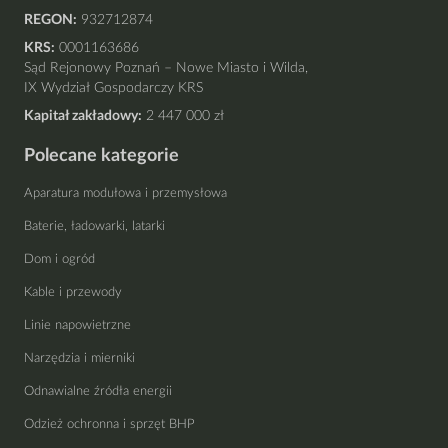
REGON:
932712874
KRS:
0001163686
Sąd Rejonowy Poznań – Nowe Miasto i Wilda,
IX Wydział Gospodarczy KRS
Kapitał zakładowy:
2 447 000 zł
Polecane kategorie
Aparatura modułowa i przemysłowa
Baterie, ładowarki, latarki
Dom i ogród
Kable i przewody
Linie napowietrzne
Narzędzia i mierniki
Odnawialne źródła energii
Odzież ochronna i sprzęt BHP