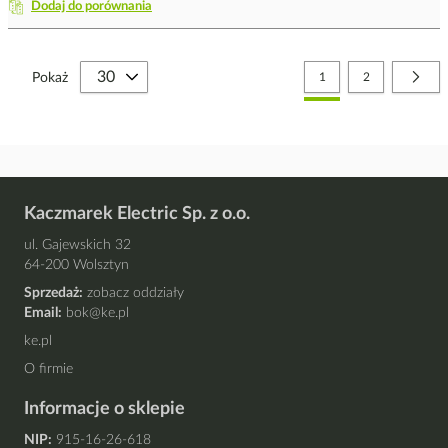
Dodaj do porównania
Strona
Aktualnie czytasz stronę
Strona
Stro
Nast
Pokaż
1
2
Kaczmarek Electric Sp. z o.o.
ul. Gajewskich 32
64-200 Wolsztyn
Sprzedaż:
zobacz oddziały
Email:
bok@ke.pl
ke.pl
O firmie
Informacje o sklepie
NIP:
915-16-26-618