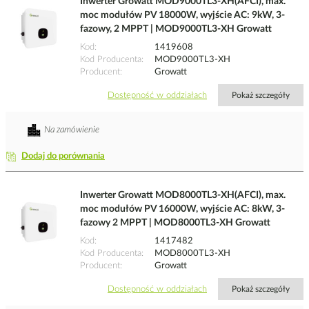
Inwerter Growatt MOD9000TL3-XH(AFCI), max.
moc modułów PV 18000W, wyjście AC: 9kW, 3-
fazowy, 2 MPPT | MOD9000TL3-XH Growatt
Kod
1419608
Kod Producenta
MOD9000TL3-XH
Producent
Growatt
Dostępność w oddziałach
Pokaż szczegóły
Na zamówienie
Dodaj do porównania
Inwerter Growatt MOD8000TL3-XH(AFCI), max.
moc modułów PV 16000W, wyjście AC: 8kW, 3-
fazowy 2 MPPT | MOD8000TL3-XH Growatt
Kod
1417482
Kod Producenta
MOD8000TL3-XH
Producent
Growatt
Dostępność w oddziałach
Pokaż szczegóły