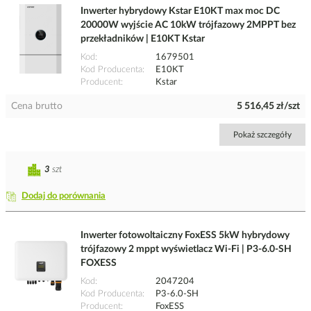
Inwerter hybrydowy Kstar E10KT max moc DC
20000W wyjście AC 10kW trójfazowy 2MPPT bez
przekładników | E10KT Kstar
Kod
1679501
Kod Producenta
E10KT
Producent
Kstar
Cena brutto
5 516,45 zł/szt
Pokaż szczegóły
3
szt
Dodaj do porównania
Inwerter fotowoltaiczny FoxESS 5kW hybrydowy
trójfazowy 2 mppt wyświetlacz Wi-Fi | P3-6.0-SH
FOXESS
Kod
2047204
Kod Producenta
P3-6.0-SH
Producent
FoxESS