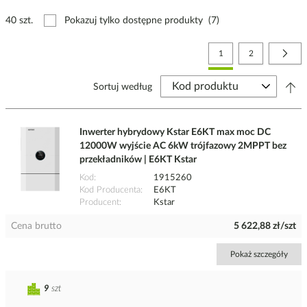
40 szt.
Pokazuj tylko dostępne produkty
(7)
Strona
Aktualnie czytasz stronę
Strona
Stro
Nast
1
2
Sortuj według
Inwerter hybrydowy Kstar E6KT max moc DC
12000W wyjście AC 6kW trójfazowy 2MPPT bez
przekładników | E6KT Kstar
Kod
1915260
Kod Producenta
E6KT
Producent
Kstar
Cena brutto
5 622,88 zł/szt
Pokaż szczegóły
9
szt