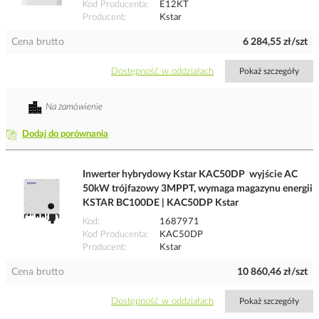
Kod Producenta
E12KT
Producent
Kstar
Cena brutto
6 284,55 zł/szt
Dostępność w oddziałach
Pokaż szczegóły
Na zamówienie
Dodaj do porównania
Inwerter hybrydowy Kstar KAC50DP wyjście AC
50kW trójfazowy 3MPPT, wymaga magazynu energii
KSTAR BC100DE | KAC50DP Kstar
Kod
1687971
Kod Producenta
KAC50DP
Producent
Kstar
Cena brutto
10 860,46 zł/szt
Dostępność w oddziałach
Pokaż szczegóły