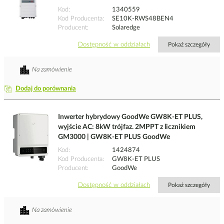
Kod
1340559
Kod Producenta
SE10K-RWS48BEN4
Producent
Solaredge
Dostępność w oddziałach
Pokaż szczegóły
Na zamówienie
Dodaj do porównania
Inwerter hybrydowy GoodWe GW8K-ET PLUS,
wyjście AC: 8kW trójfaz. 2MPPT z licznikiem
GM3000 | GW8K-ET PLUS GoodWe
Kod
1424874
Kod Producenta
GW8K-ET PLUS
Producent
GoodWe
Dostępność w oddziałach
Pokaż szczegóły
Na zamówienie