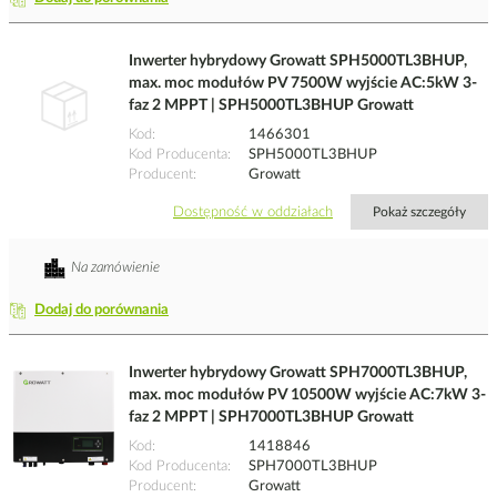
Inwerter hybrydowy Growatt SPH5000TL3BHUP,
max. moc modułów PV 7500W wyjście AC:5kW 3-
faz 2 MPPT | SPH5000TL3BHUP Growatt
Kod
1466301
Kod Producenta
SPH5000TL3BHUP
Producent
Growatt
Dostępność w oddziałach
Pokaż szczegóły
Na zamówienie
Dodaj do porównania
Inwerter hybrydowy Growatt SPH7000TL3BHUP,
max. moc modułów PV 10500W wyjście AC:7kW 3-
faz 2 MPPT | SPH7000TL3BHUP Growatt
Kod
1418846
Kod Producenta
SPH7000TL3BHUP
Producent
Growatt