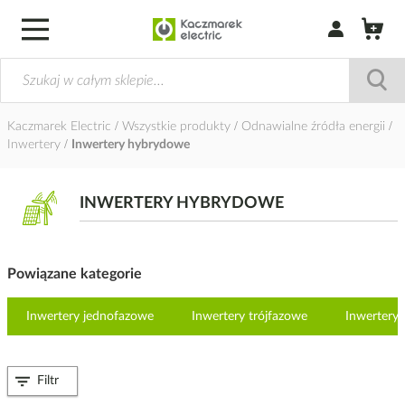
Zaloguj się / Z
Kaczmarek Electric
Wszystkie produkty
Odnawialne źródła energii
Inwertery
Inwertery hybrydowe
INWERTERY HYBRYDOWE
Powiązane kategorie
Inwertery jednofazowe
Inwertery trójfazowe
Inwertery o
Filtr