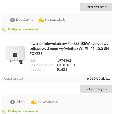
Pokaż szczegóły
Do ustalenia
Na zamówienie
Dodaj do porównania
Inwerter fotowoltaiczny FoxESS 10kW hybrydowy
trójfazowy 3 mppt wyświetlacz Wi-Fi | P3-10.0-SH
FOXESS
Kod
1974362
Kod Producenta
P3-10.0-SH
Producent
FoxESS
Cena brutto
6 386,05 zł/szt
Pokaż szczegóły
14
dni
Na zamówienie
Dodaj do porównania