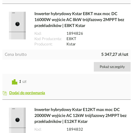
Inwerter hybrydowy Kstar E8KT max moc DC
16000W wyjście AC 8kW trójfazowy 2MPPT bez
przekładników | E8KT Kstar
Kod
1894826
Kod Producenta
E8KT
Producent
Kstar
Cena brutto
5 347,27 zł/szt
Pokaż szczegóły
1
szt
Dodaj do porównania
Inwerter hybrydowy Kstar E12KT max moc DC
20000W wyjście AC 12kW trójfazowy 2MPPT bez
przekładników | E12KT Kstar
Kod
1894832