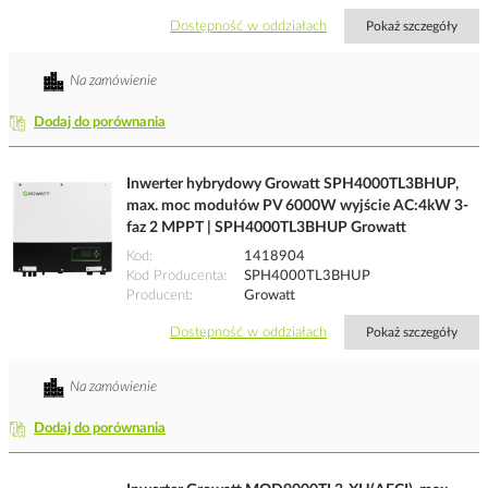
Dostępność w oddziałach
Pokaż szczegóły
Na zamówienie
Dodaj do porównania
Inwerter hybrydowy Growatt SPH4000TL3BHUP,
max. moc modułów PV 6000W wyjście AC:4kW 3-
faz 2 MPPT | SPH4000TL3BHUP Growatt
Kod
1418904
Kod Producenta
SPH4000TL3BHUP
Producent
Growatt
Dostępność w oddziałach
Pokaż szczegóły
Na zamówienie
Dodaj do porównania