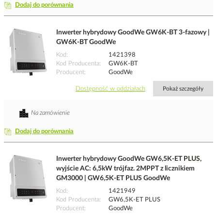
Dodaj do porównania
Inwerter hybrydowy GoodWe GW6K-BT 3-fazowy |
GW6K-BT GoodWe
Kod
1421398
Kod Producenta
GW6K-BT
Producent
GoodWe
Dostępność w oddziałach
Pokaż szczegóły
Na zamówienie
Dodaj do porównania
Inwerter hybrydowy GoodWe GW6,5K-ET PLUS,
wyjście AC: 6,5kW trójfaz. 2MPPT z licznikiem
GM3000 | GW6,5K-ET PLUS GoodWe
Kod
1421949
Kod Producenta
GW6,5K-ET PLUS
Producent
GoodWe