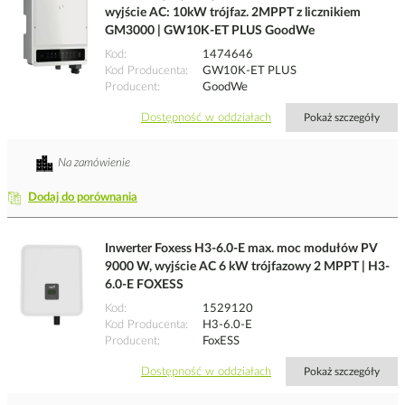
wyjście AC: 10kW trójfaz. 2MPPT z licznikiem
GM3000 | GW10K-ET PLUS GoodWe
Kod
1474646
Kod Producenta
GW10K-ET PLUS
Producent
GoodWe
Dostępność w oddziałach
Pokaż szczegóły
Na zamówienie
Dodaj do porównania
Inwerter Foxess H3-6.0-E max. moc modułów PV
9000 W, wyjście AC 6 kW trójfazowy 2 MPPT | H3-
6.0-E FOXESS
Kod
1529120
Kod Producenta
H3-6.0-E
Producent
FoxESS
Dostępność w oddziałach
Pokaż szczegóły