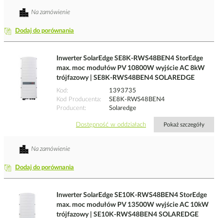
Na zamówienie
Dodaj do porównania
Inwerter SolarEdge SE8K-RWS48BEN4 StorEdge
max. moc modułów PV 10800W wyjście AC 8kW
trójfazowy | SE8K-RWS48BEN4 SOLAREDGE
Kod
1393735
Kod Producenta
SE8K-RWS48BEN4
Producent
Solaredge
Dostępność w oddziałach
Pokaż szczegóły
Na zamówienie
Dodaj do porównania
Inwerter SolarEdge SE10K-RWS48BEN4 StorEdge
max. moc modułów PV 13500W wyjście AC 10kW
trójfazowy | SE10K-RWS48BEN4 SOLAREDGE