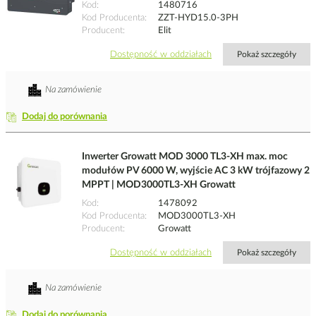
Kod
1480716
Kod Producenta
ZZT-HYD15.0-3PH
Producent
Elit
Dostępność w oddziałach
Pokaż szczegóły
Na zamówienie
Dodaj do porównania
Inwerter Growatt MOD 3000 TL3-XH max. moc
modułów PV 6000 W, wyjście AC 3 kW trójfazowy 2
MPPT | MOD3000TL3-XH Growatt
Kod
1478092
Kod Producenta
MOD3000TL3-XH
Producent
Growatt
Dostępność w oddziałach
Pokaż szczegóły
Na zamówienie
Dodaj do porównania