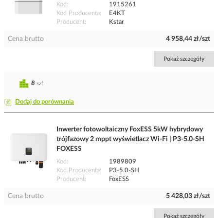
Kod
1915261
Kod Producenta
E4KT
Producent
Kstar
Cena brutto
4 958,44 zł/szt
Pokaż szczegóły
8
szt
Dodaj do porównania
Inwerter fotowoltaiczny FoxESS 5kW hybrydowy
trójfazowy 2 mppt wyświetlacz Wi-Fi | P3-5.0-SH
FOXESS
Kod
1989809
Kod Producenta
P3-5.0-SH
Producent
FoxESS
Cena brutto
5 428,03 zł/szt
Pokaż szczegóły