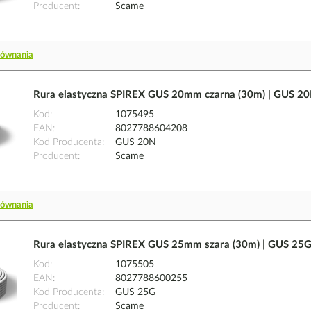
Producent
Scame
równania
Rura elastyczna SPIREX GUS 20mm czarna (30m) | GUS 2
Kod
1075495
EAN
8027788604208
Kod Producenta
GUS 20N
Producent
Scame
równania
Rura elastyczna SPIREX GUS 25mm szara (30m) | GUS 25
Kod
1075505
EAN
8027788600255
Kod Producenta
GUS 25G
Producent
Scame