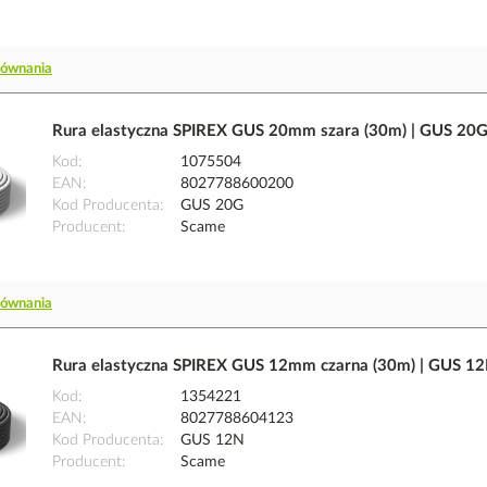
równania
Rura elastyczna SPIREX GUS 20mm szara (30m) | GUS 20
Kod
1075504
EAN
8027788600200
Kod Producenta
GUS 20G
Producent
Scame
równania
Rura elastyczna SPIREX GUS 12mm czarna (30m) | GUS 1
Kod
1354221
EAN
8027788604123
Kod Producenta
GUS 12N
Producent
Scame