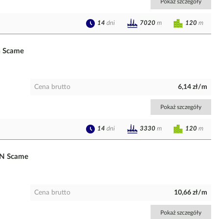
Pokaż szczegóły
14
dni
120
m
7020
m
G Scame
Cena brutto
6,14 zł/m
Pokaż szczegóły
14
dni
120
m
3330
m
5N Scame
Cena brutto
10,66 zł/m
Pokaż szczegóły