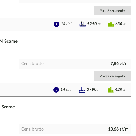
Pokaż szczegóły
14
dni
630
m
5250
m
0N Scame
Cena brutto
7,86 zł/m
Pokaż szczegóły
14
dni
420
m
3990
m
G Scame
Cena brutto
10,66 zł/m