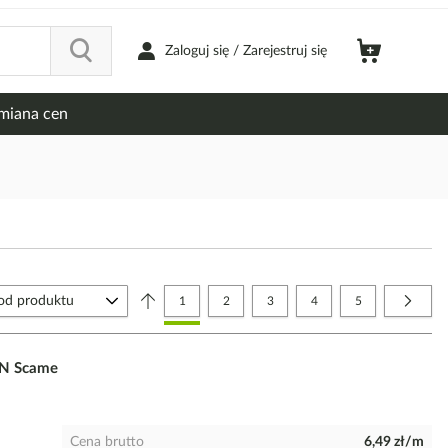
Zaloguj się / Zarejestruj się
miana cen
Strona
Aktualnie czytasz stronę
Strona
Strona
Strona
Strona
Strona
Nastę
1
2
3
4
5
6N Scame
Cena brutto
6,49 zł/m