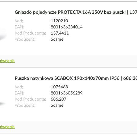
Gniazdo pojedyncze PROTECTA 16A 250V bez puszki | 13
Kod
1120210
EAN
8001636234014
Kod Producenta
137.4411
Producent
Scame
równania
Puszka natynkowa SCABOX 190x140x70mm IP56 | 686.2
Kod
1075468
EAN
8001636056289
Kod Producenta
686.207
Producent
Scame
równania