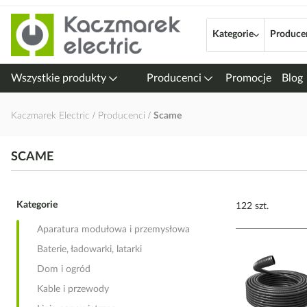
Przejdź
do
Kategorie
Produce
treści
Wszystkie produkty
Producenci
Promocje
Blog
Kaczmarek Electric
Producenci
Scame
SCAME
Kategorie
122 szt.
Aparatura modułowa i przemysłowa
Baterie, ładowarki, latarki
Dom i ogród
Kable i przewody