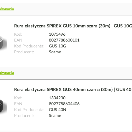
równania
Rura elastyczna SPIREX GUS 10mm szara (30m) | GUS 10
Kod
1075496
EAN
8027788600101
Kod Producenta
GUS 10G
Producent
Scame
równania
Rura elastyczna SPIREX GUS 40mm czarna (30m) | GUS 4
Kod
1304230
EAN
8027788604406
Kod Producenta
GUS 40N
Producent
Scame