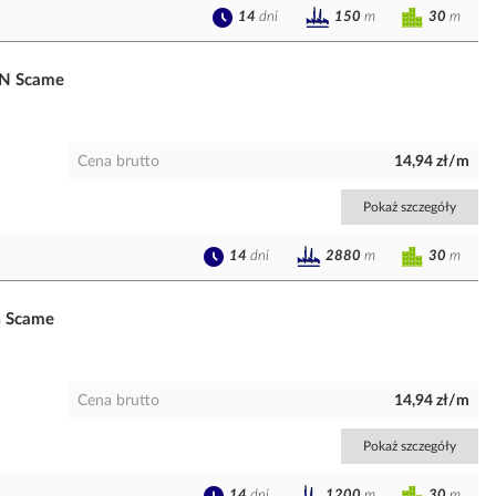
14
dni
30
m
150
m
2N Scame
Cena brutto
14,94 zł/m
Pokaż szczegóły
14
dni
30
m
2880
m
G Scame
Cena brutto
14,94 zł/m
Pokaż szczegóły
14
dni
30
m
1200
m