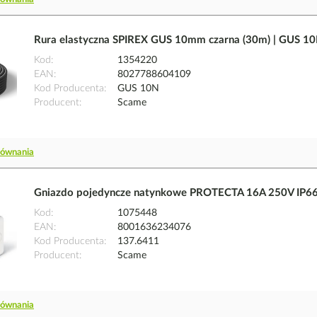
Rura elastyczna SPIREX GUS 10mm czarna (30m) | GUS 1
Kod
1354220
EAN
8027788604109
Kod Producenta
GUS 10N
Producent
Scame
równania
Gniazdo pojedyncze natynkowe PROTECTA 16A 250V IP66
Kod
1075448
EAN
8001636234076
Kod Producenta
137.6411
Producent
Scame
równania