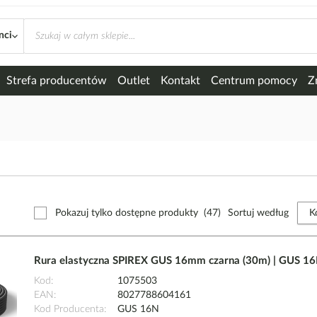
nci
Strefa producentów
Outlet
Kontakt
Centrum pomocy
Z
Pokazuj tylko dostępne produkty
(47)
Sortuj według
Rura elastyczna SPIREX GUS 16mm czarna (30m) | GUS 1
Kod
1075503
EAN
8027788604161
Kod Producenta
GUS 16N