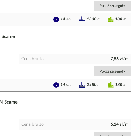
Pokaż szczegóły
14
dni
180
m
1830
m
G Scame
Cena brutto
7,86 zł/m
Pokaż szczegóły
14
dni
180
m
2580
m
2N Scame
Cena brutto
6,14 zł/m