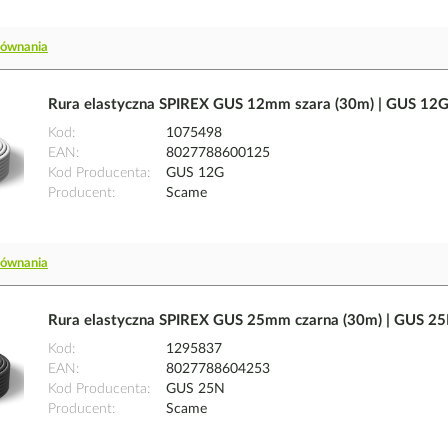
równania
Rura elastyczna SPIREX GUS 12mm szara (30m) | GUS 12
Kod
1075498
EAN
8027788600125
Kod Producenta
GUS 12G
Producent
Scame
równania
Rura elastyczna SPIREX GUS 25mm czarna (30m) | GUS 2
Kod
1295837
EAN
8027788604253
Kod Producenta
GUS 25N
Producent
Scame