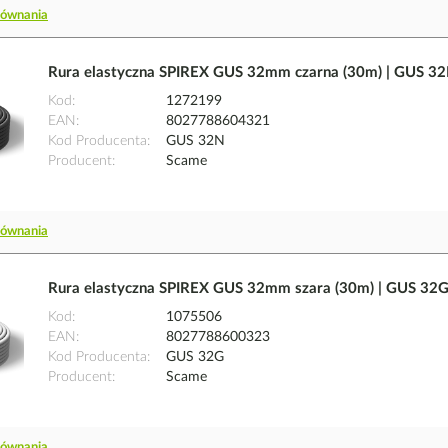
równania
Rura elastyczna SPIREX GUS 32mm czarna (30m) | GUS 3
Kod
1272199
EAN
8027788604321
Kod Producenta
GUS 32N
Producent
Scame
równania
Rura elastyczna SPIREX GUS 32mm szara (30m) | GUS 32
Kod
1075506
EAN
8027788600323
Kod Producenta
GUS 32G
Producent
Scame
równania