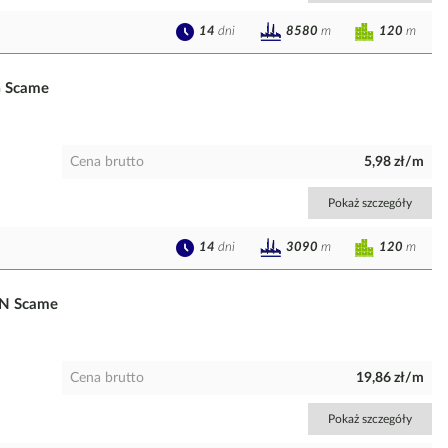
14
dni
120
m
8580
m
G Scame
Cena brutto
5,98 zł/m
Pokaż szczegóły
14
dni
120
m
3090
m
0N Scame
Cena brutto
19,86 zł/m
Pokaż szczegóły