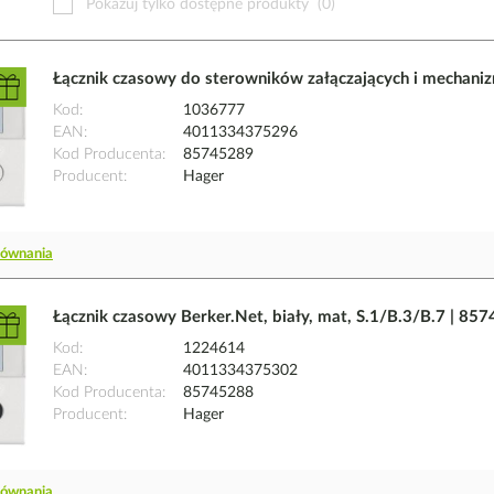
Pokazuj tylko dostępne produkty
(0)
Łącznik czasowy do sterowników załączających i mechaniz
Kod
1036777
EAN
4011334375296
Kod Producenta
85745289
Producent
Hager
równania
Łącznik czasowy Berker.Net, biały, mat, S.1/B.3/B.7 | 8
Kod
1224614
EAN
4011334375302
Kod Producenta
85745288
Producent
Hager
równania