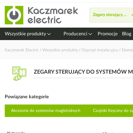
Przejdź
do
Zegary sterujący do 
treści
Wszystkie produkty
Producenci
Promocje
Blog
Kaczmarek Electric
Wszystkie produkty
Osprzęt instalacyjny
Eleme
ZEGARY STERUJĄCY DO SYSTEMÓW 
Powiązane kategorie
Akcesoria do systemów magistralnych
Czujniki fizyczny do 