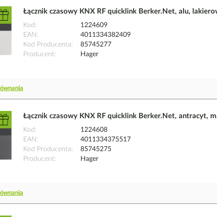
Łącznik czasowy KNX RF quicklink Berker.Net, alu, lakier
Kod
1224609
EAN
4011334382409
Kod Producenta
85745277
Producent
Hager
równania
Łącznik czasowy KNX RF quicklink Berker.Net, antracyt, 
Kod
1224608
EAN
4011334375517
Kod Producenta
85745275
Producent
Hager
równania