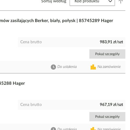
Sortuj według
mów zasilających Berker, biały, połysk | 85745289 Hager
Cena brutto
983,91 zł/szt
Pokaż szczegóły
Do ustalenia
Na zamówienie
5745288 Hager
Cena brutto
967,19 zł/szt
Pokaż szczegóły
Do ustalenia
Na zamówienie