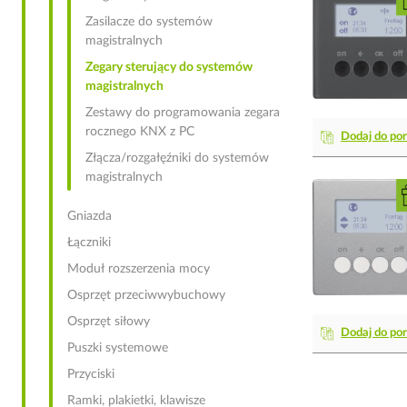
Zasilacze do systemów
magistralnych
Zegary sterujący do systemów
magistralnych
Zestawy do programowania zegara
rocznego KNX z PC
Dodaj do po
Złącza/rozgałęźniki do systemów
magistralnych
Gniazda
Łączniki
Moduł rozszerzenia mocy
Osprzęt przeciwwybuchowy
Osprzęt siłowy
Dodaj do po
Puszki systemowe
Przyciski
Ramki, plakietki, klawisze