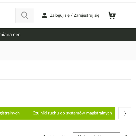
Zaloguj się / Zarejestruj się
miana cen
›
gistralnych
Czujniki ruchu do systemów magistralnych
Eleme