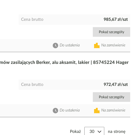
Cena brutto
985,67 zł/szt
Pokaż szczegóły
Do ustalenia
Na zamówienie
ów zasilających Berker, alu aksamit, lakier | 85745224 Hager
Cena brutto
972,47 zł/szt
Pokaż szczegóły
Do ustalenia
Na zamówienie
Pokaż
na stronę