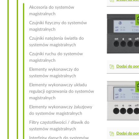
Akcesoria do systemów
magistralnych
Czujniki fizyczny do systemów
magistralnych
Czujniki natężenia światła do
systemów magistralnych
Czujniki ruchu do systemów
magistralnych
Dodaj do po
Elementy wykonawczy do
systemów magistralnych
Elementy wykonawczy układu
regulacji ogrzewania do systemów
magistralnych
Elementy wykonawczy żaluzjowy
do systemów magistralnych
Filtry częstotliwości / dławik do
systemów magistralnych
Dodaj do po
Interfejsy danych do systemów