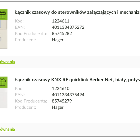
Łącznik czasowy do sterowników załączających i mechani
Kod
1224611
EAN
4011334375272
Kod Producenta
85745282
Producent
Hager
równania
Łącznik czasowy KNX RF quicklink Berker.Net, biały, poły
Kod
1224610
EAN
4011334375494
Kod Producenta
85745279
Producent
Hager
równania