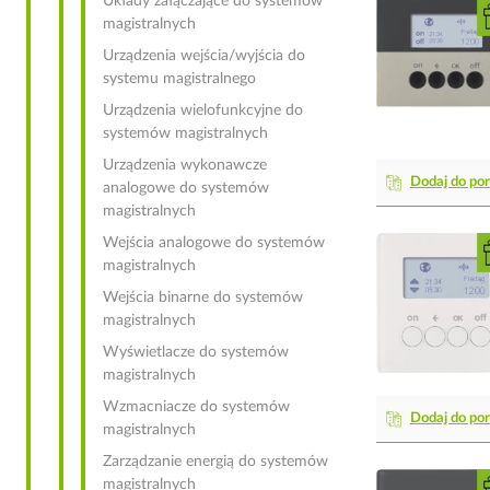
Układy załączające do systemów
magistralnych
Urządzenia wejścia/wyjścia do
systemu magistralnego
Urządzenia wielofunkcyjne do
systemów magistralnych
Urządzenia wykonawcze
Dodaj do po
analogowe do systemów
magistralnych
Wejścia analogowe do systemów
magistralnych
Wejścia binarne do systemów
magistralnych
Wyświetlacze do systemów
magistralnych
Wzmacniacze do systemów
Dodaj do po
magistralnych
Zarządzanie energią do systemów
magistralnych