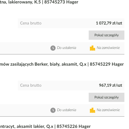
etna, lakierowany, K.5 | 85745273 Hager
Cena brutto
1 072,79 zł/szt
Pokaż szczegóły
Do ustalenia
Na zamówienie
mów zasilających Berker, biały, aksamit, Q.x | 85745229 Hager
Cena brutto
967,19 zł/szt
Pokaż szczegóły
Do ustalenia
Na zamówienie
tracyt, aksamit lakier, Q.x | 85745226 Hager