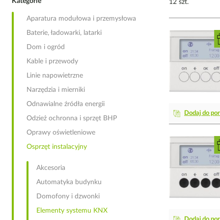
Kategorie
12 szt.
Aparatura modułowa i przemysłowa
Baterie, ładowarki, latarki
Dom i ogród
Kable i przewody
Linie napowietrzne
Narzędzia i mierniki
Odnawialne źródła energii
Dodaj do po
Odzież ochronna i sprzęt BHP
Oprawy oświetleniowe
Osprzęt instalacyjny
Akcesoria
Automatyka budynku
Domofony i dzwonki
Elementy systemu KNX
Dodaj do po