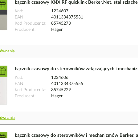
Łącznik czasowy KNX RF quicklink Berker.Net, stal szlach
Kod
1224607
EAN
4011334375531
Kod Producenta
85745273
Producent
Hager
równania
Łącznik czasowy do sterowników załączających i mechaniz
Kod
1224606
EAN
4011334375555
Kod Producenta
85745229
Producent
Hager
równania
Łącznik czasowy do sterowników i mechanizmów Berker, an