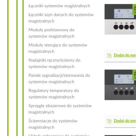
Łączniki systemów magistralnych
Łączniki szyn danych do systemów
magistralnych
Moduły podstawowy do
systemów magistralnych
Moduły sterujące do systemów
magistralnych
Dodaj do po
Nadajniki ręczny/ścienny do
systemów magistralnych
Panele sygnalizacji/sterowania do
systemów magistralnych
Regulatory temperatury do
systemów magistralnych
Sprzęgła obszarowe do systemów
magistralnych
Ściemniacze do systemów
Dodaj do po
magistralnych