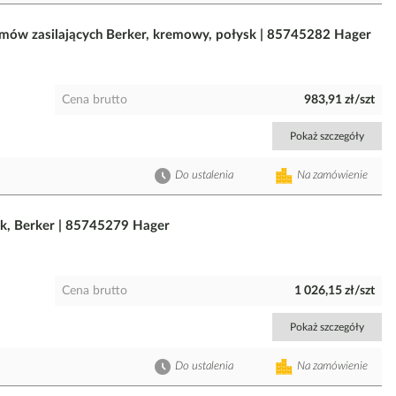
zmów zasilających Berker, kremowy, połysk | 85745282 Hager
Cena brutto
983,91 zł/szt
Pokaż szczegóły
Do ustalenia
Na zamówienie
sk, Berker | 85745279 Hager
Cena brutto
1 026,15 zł/szt
Pokaż szczegóły
Do ustalenia
Na zamówienie