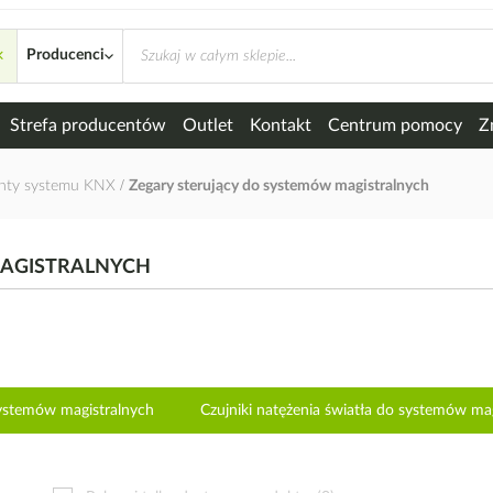
×
systemów magistralnych
Producenci
Strefa producentów
Outlet
Kontakt
Centrum pomocy
Z
nty systemu KNX
Zegary sterujący do systemów magistralnych
MAGISTRALNYCH
systemów magistralnych
Czujniki natężenia światła do systemów ma