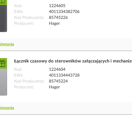
Kod
1224605
EAN
4011334382706
Kod Producenta
85745226
Producent
Hager
równania
Łącznik czasowy do sterowników załączających i mechanizm
Kod
1224604
EAN
4011334443728
Kod Producenta
85745224
Producent
Hager
równania