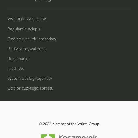
Warunki zakupów
Regulamin sklepu
Ogólne warunki sprzedaży
Polityka prywatności
Reklamacje
Dostawy
System obsługi bębnów
Odbiór zużytego sprzętu
© 2026 Member of the Würth Group