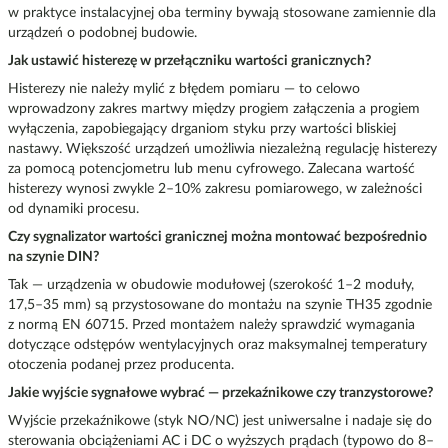
w praktyce instalacyjnej oba terminy bywają stosowane zamiennie dla
urządzeń o podobnej budowie.
Jak ustawić histerezę w przełączniku wartości granicznych?
Histerezy nie należy mylić z błędem pomiaru — to celowo
wprowadzony zakres martwy między progiem załączenia a progiem
wyłączenia, zapobiegający drganiom styku przy wartości bliskiej
nastawy. Większość urządzeń umożliwia niezależną regulację histerezy
za pomocą potencjometru lub menu cyfrowego. Zalecana wartość
histerezy wynosi zwykle 2–10% zakresu pomiarowego, w zależności
od dynamiki procesu.
Czy sygnalizator wartości granicznej można montować bezpośrednio
na szynie DIN?
Tak — urządzenia w obudowie modułowej (szerokość 1–2 moduły,
17,5–35 mm) są przystosowane do montażu na szynie TH35 zgodnie
z normą EN 60715. Przed montażem należy sprawdzić wymagania
dotyczące odstępów wentylacyjnych oraz maksymalnej temperatury
otoczenia podanej przez producenta.
Jakie wyjście sygnałowe wybrać — przekaźnikowe czy tranzystorowe?
Wyjście przekaźnikowe (styk NO/NC) jest uniwersalne i nadaje się do
sterowania obciążeniami AC i DC o wyższych prądach (typowo do 8–