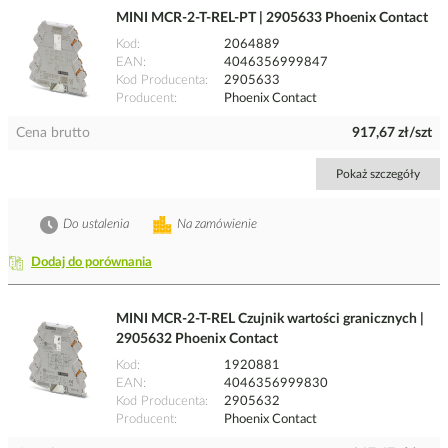
MINI MCR-2-T-REL-PT | 2905633 Phoenix Contact
Kod
2064889
EAN
4046356999847
Kod Producenta
2905633
Producent
Phoenix Contact
Cena brutto
917,67 zł/szt
Pokaż szczegóły
Do ustalenia
Na zamówienie
Dodaj do porównania
MINI MCR-2-T-REL Czujnik wartości granicznych |
2905632 Phoenix Contact
Kod
1920881
EAN
4046356999830
Kod Producenta
2905632
Producent
Phoenix Contact