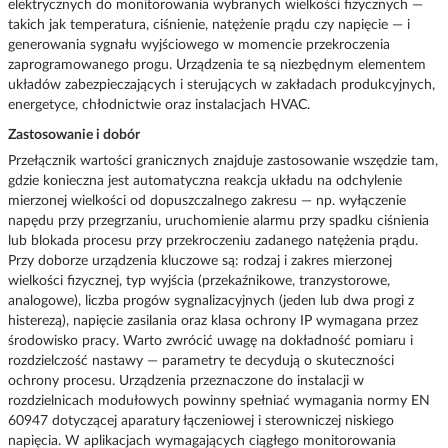
elektrycznych do monitorowania wybranych wielkości fizycznych —
takich jak temperatura, ciśnienie, natężenie prądu czy napięcie — i
generowania sygnału wyjściowego w momencie przekroczenia
zaprogramowanego progu. Urządzenia te są niezbędnym elementem
układów zabezpieczających i sterujących w zakładach produkcyjnych,
energetyce, chłodnictwie oraz instalacjach HVAC.
Zastosowanie i dobór
Przełącznik wartości granicznych znajduje zastosowanie wszędzie tam,
gdzie konieczna jest automatyczna reakcja układu na odchylenie
mierzonej wielkości od dopuszczalnego zakresu — np. wyłączenie
napędu przy przegrzaniu, uruchomienie alarmu przy spadku ciśnienia
lub blokada procesu przy przekroczeniu zadanego natężenia prądu.
Przy doborze urządzenia kluczowe są: rodzaj i zakres mierzonej
wielkości fizycznej, typ wyjścia (przekaźnikowe, tranzystorowe,
analogowe), liczba progów sygnalizacyjnych (jeden lub dwa progi z
histerezą), napięcie zasilania oraz klasa ochrony IP wymagana przez
środowisko pracy. Warto zwrócić uwagę na dokładność pomiaru i
rozdzielczość nastawy — parametry te decydują o skuteczności
ochrony procesu. Urządzenia przeznaczone do instalacji w
rozdzielnicach modułowych powinny spełniać wymagania normy EN
60947 dotyczącej aparatury łączeniowej i sterowniczej niskiego
napięcia. W aplikacjach wymagających ciągłego monitorowania