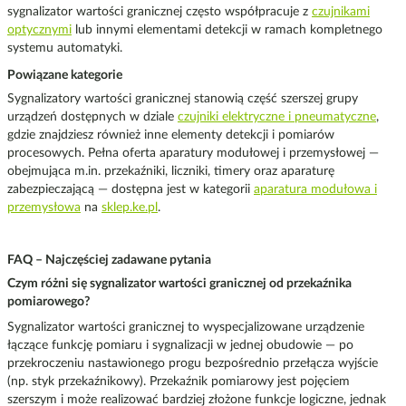
sygnalizator wartości granicznej często współpracuje z
czujnikami
optycznymi
lub innymi elementami detekcji w ramach kompletnego
systemu automatyki.
Powiązane kategorie
Sygnalizatory wartości granicznej stanowią część szerszej grupy
urządzeń dostępnych w dziale
czujniki elektryczne i pneumatyczne
,
gdzie znajdziesz również inne elementy detekcji i pomiarów
procesowych. Pełna oferta aparatury modułowej i przemysłowej —
obejmująca m.in. przekaźniki, liczniki, timery oraz aparaturę
zabezpieczającą — dostępna jest w kategorii
aparatura modułowa i
przemysłowa
na
sklep.ke.pl
.
FAQ – Najczęściej zadawane pytania
Czym różni się sygnalizator wartości granicznej od przekaźnika
pomiarowego?
Sygnalizator wartości granicznej to wyspecjalizowane urządzenie
łączące funkcję pomiaru i sygnalizacji w jednej obudowie — po
przekroczeniu nastawionego progu bezpośrednio przełącza wyjście
(np. styk przekaźnikowy). Przekaźnik pomiarowy jest pojęciem
szerszym i może realizować bardziej złożone funkcje logiczne, jednak