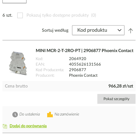
6 szt.
Pokazuj tylko dostępne produkty
(0)
Sortuj według
MINI MCR-2-T-2RO-PT | 2906877 Phoenix Contact
Kod
2064920
EAN
4055626131566
Kod Producenta
2906877
Producent
Phoenix Contact
Cena brutto
966,28 zł/szt
Pokaż szczegóły
Do ustalenia
Na zamówienie
Dodaj do porównania