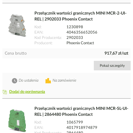
Przełącznik wartości granicznych MINI MCR-2-UI-
REL | 2902033 Phoenix Contact
Kod
1230898
EAN
4046356652056
Kod Producenta
2902033
Producent
Phoenix Contact
Cena brutto
917,67 zł/szt
Pokaż szczegóły
Do ustalenia
Na zamówienie
Dodaj do porównania
Przełącznik wartości granicznych MINI MCR-SL-UI-
REL | 2864480 Phoenix Contact
Kod
1065799
EAN
4017918974879