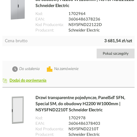
Schneider Electric
Kod
1702964
EAN
3606486378236
Kod Producenta
NSYSFND22122D
Producent
Schneider Electric
Cena brutto
3 681,54 zł/szt
Pokaż szczegóły
Do ustalenia
Na zamówienie
Dodaj do porównania
Drzwi transparentne pojedyncze, PanelSeT SFN,
Special SM, do obudowy H2200 W1000mm |
NSYSFND2210T Schneider Electric
Kod
1702978
EAN
3606486378403
Kod Producenta
NSYSFND2210T
Producent
Schneider Electric