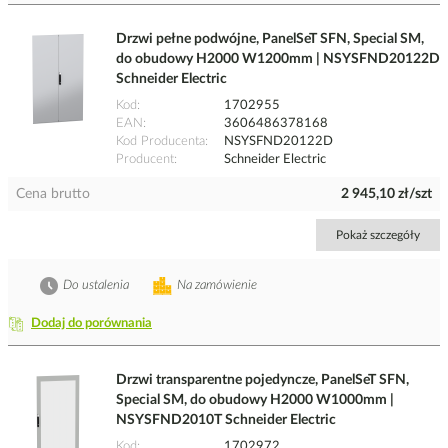
Drzwi pełne podwójne, PanelSeT SFN, Special SM,
do obudowy H2000 W1200mm | NSYSFND20122D
Schneider Electric
Kod
1702955
EAN
3606486378168
Kod Producenta
NSYSFND20122D
Producent
Schneider Electric
Cena brutto
2 945,10 zł/szt
Pokaż szczegóły
Do ustalenia
Na zamówienie
Dodaj do porównania
Drzwi transparentne pojedyncze, PanelSeT SFN,
Special SM, do obudowy H2000 W1000mm |
NSYSFND2010T Schneider Electric
Kod
1702972