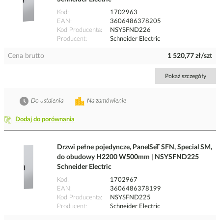
Kod
1702963
EAN
3606486378205
Kod Producenta
NSYSFND226
Producent
Schneider Electric
Cena brutto
1 520,77 zł/szt
Pokaż szczegóły
Do ustalenia
Na zamówienie
Dodaj do porównania
Drzwi pełne pojedyncze, PanelSeT SFN, Special SM,
do obudowy H2200 W500mm | NSYSFND225
Schneider Electric
Kod
1702967
EAN
3606486378199
Kod Producenta
NSYSFND225
Producent
Schneider Electric