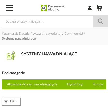
Zaloguj się / Z
Kaczmarek Electric
Wszystkie produkty
Dom i ogród
Systemy nawadniające
SYSTEMY NAWADNIAJĄCE
Podkategorie
Akcesoria do sys. nawadniających
Hydrofory
Pompy
Filtr