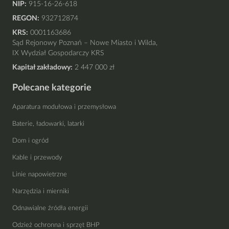
NIP:
915-16-26-618
REGON:
932712874
KRS:
0001163686
Sąd Rejonowy Poznań – Nowe Miasto i Wilda,
IX Wydział Gospodarczy KRS
Kapitał zakładowy:
2 447 000 zł
Polecane kategorie
Aparatura modułowa i przemysłowa
Baterie, ładowarki, latarki
Dom i ogród
Kable i przewody
Linie napowietrzne
Narzędzia i mierniki
Odnawialne źródła energii
Odzież ochronna i sprzęt BHP