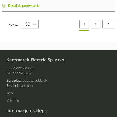
Dodaj do porównania
Strona
Aktualnie czytasz stronę
Strona
Stro
Nast
Pokaż
1
2
Kaczmarek Electric Sp. z o.o.
ul. Gajewskich 32
64-200 Wolsztyn
Sprzedaż:
zobacz oddziały
Email:
bok@ke.pl
ke.pl
O firmie
Informacje o sklepie