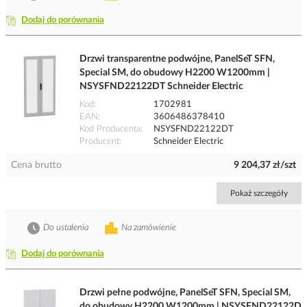
Dodaj do porównania
Drzwi transparentne podwójne, PanelSeT SFN,
Special SM, do obudowy H2200 W1200mm |
NSYSFND22122DT Schneider Electric
Kod
1702981
EAN
3606486378410
Kod Producenta
NSYSFND22122DT
Producent
Schneider Electric
Cena brutto
9 204,37 zł/szt
Pokaż szczegóły
Do ustalenia
Na zamówienie
Dodaj do porównania
Drzwi pełne podwójne, PanelSeT SFN, Special SM,
do obudowy H2200 W1200mm | NSYSFND22122D