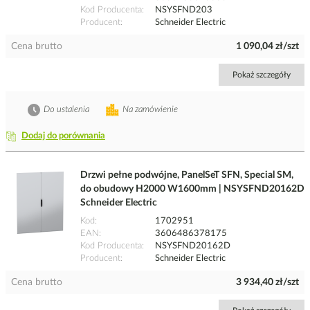
Kod Producenta
NSYSFND203
Producent
Schneider Electric
Cena brutto
1 090,04 zł/szt
Pokaż szczegóły
Do ustalenia
Na zamówienie
Dodaj do porównania
Drzwi pełne podwójne, PanelSeT SFN, Special SM,
do obudowy H2000 W1600mm | NSYSFND20162D
Schneider Electric
Kod
1702951
EAN
3606486378175
Kod Producenta
NSYSFND20162D
Producent
Schneider Electric
Cena brutto
3 934,40 zł/szt