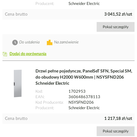
Producent
Schneider Electric
Cena brutto
3 041,52 zł/szt
Pokaż szczegóły
Do ustalenia
Na zamówienie
Dodaj do porównania
Drzwi pełne pojedyncze, PanelSeT SFN, Special SM,
do obudowy H2000 W600mm | NSYSFND206
Schneider Electric
Kod
1702953
EAN
3606486378113
Kod Producenta
NSYSFND206
Producent
Schneider Electric
Cena brutto
1 217,18 zł/szt
Pokaż szczegóły