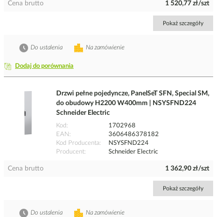
Cena brutto
1 520,77 zł/szt
Pokaż szczegóły
Do ustalenia
Na zamówienie
Dodaj do porównania
Drzwi pełne pojedyncze, PanelSeT SFN, Special SM,
do obudowy H2200 W400mm | NSYSFND224
Schneider Electric
Kod
1702968
EAN
3606486378182
Kod Producenta
NSYSFND224
Producent
Schneider Electric
Cena brutto
1 362,90 zł/szt
Pokaż szczegóły
Do ustalenia
Na zamówienie