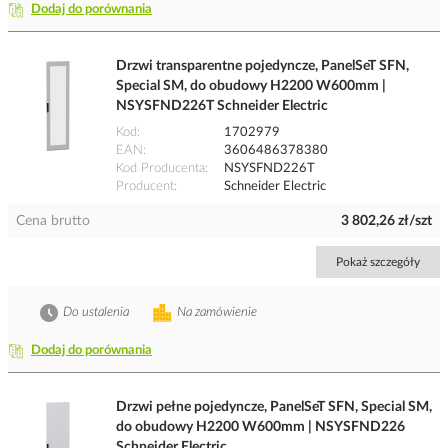
Dodaj do porównania
Drzwi transparentne pojedyncze, PanelSeT SFN,
Special SM, do obudowy H2200 W600mm |
NSYSFND226T Schneider Electric
Kod
1702979
EAN
3606486378380
Kod Producenta
NSYSFND226T
Producent
Schneider Electric
Cena brutto
3 802,26 zł/szt
Pokaż szczegóły
Do ustalenia
Na zamówienie
Dodaj do porównania
Drzwi pełne pojedyncze, PanelSeT SFN, Special SM,
do obudowy H2200 W600mm | NSYSFND226
Schneider Electric