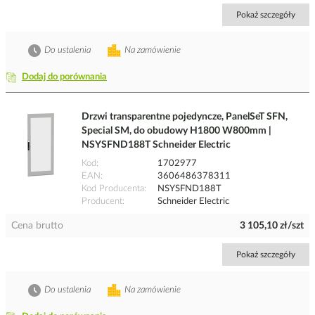
Pokaż szczegóły
Do ustalenia
Na zamówienie
Dodaj do porównania
Drzwi transparentne pojedyncze, PanelSeT SFN,
Special SM, do obudowy H1800 W800mm |
NSYSFND188T Schneider Electric
Kod
1702977
EAN
3606486378311
Kod Producenta
NSYSFND188T
Producent
Schneider Electric
Cena brutto
3 105,10 zł/szt
Pokaż szczegóły
Do ustalenia
Na zamówienie