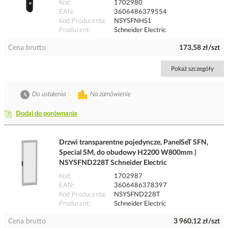
Kod
1702980
EAN
3606486379554
Kod Producenta
NSYSFNHS1
Producent
Schneider Electric
Cena brutto
173,58 zł/szt
Pokaż szczegóły
Do ustalenia
Na zamówienie
Dodaj do porównania
Drzwi transparentne pojedyncze, PanelSeT SFN,
Special SM, do obudowy H2200 W800mm |
NSYSFND228T Schneider Electric
Kod
1702987
EAN
3606486378397
Kod Producenta
NSYSFND228T
Producent
Schneider Electric
Cena brutto
3 960,12 zł/szt