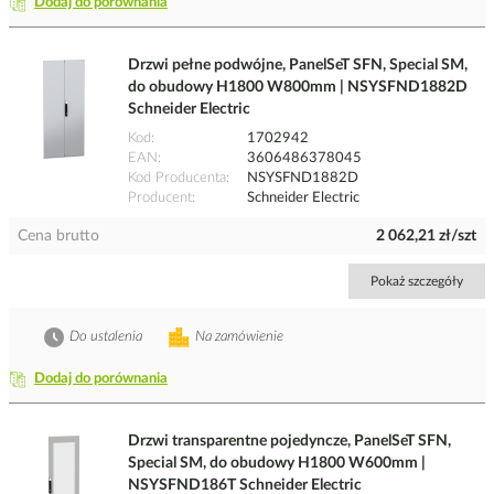
Dodaj do porównania
Drzwi pełne podwójne, PanelSeT SFN, Special SM,
do obudowy H1800 W800mm | NSYSFND1882D
Schneider Electric
Kod
1702942
EAN
3606486378045
Kod Producenta
NSYSFND1882D
Producent
Schneider Electric
Cena brutto
2 062,21 zł/szt
Pokaż szczegóły
Do ustalenia
Na zamówienie
Dodaj do porównania
Drzwi transparentne pojedyncze, PanelSeT SFN,
Special SM, do obudowy H1800 W600mm |
NSYSFND186T Schneider Electric