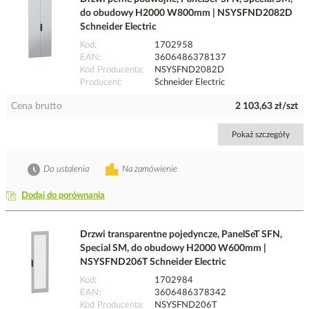
do obudowy H2000 W800mm | NSYSFND2082D
Schneider Electric
Kod
1702958
EAN
3606486378137
Kod Producenta
NSYSFND2082D
Producent
Schneider Electric
Cena brutto
2 103,63 zł/szt
Pokaż szczegóły
Do ustalenia
Na zamówienie
Dodaj do porównania
Drzwi transparentne pojedyncze, PanelSeT SFN,
Special SM, do obudowy H2000 W600mm |
NSYSFND206T Schneider Electric
Kod
1702984
EAN
3606486378342
Kod Producenta
NSYSFND206T