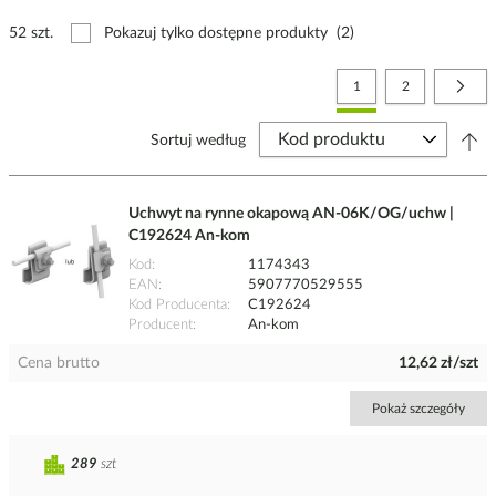
52 szt.
Pokazuj tylko dostępne produkty
(2)
Strona
Aktualnie czytasz stronę
Strona
Stro
Nast
1
2
Sortuj według
Uchwyt na rynne okapową AN-06K/OG/uchw |
C192624 An-kom
Kod
1174343
EAN
5907770529555
Kod Producenta
C192624
Producent
An-kom
Cena brutto
12,62 zł/szt
Pokaż szczegóły
289
szt