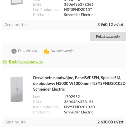
EAN
3606486378366
Kod Producenta
NSYSFND2010T
Producent
Schneider Electric
Cena brutto
3 960,12 zł/szt
Pokaż szczegóły
Do ustalenia
Na zamówienie
Dodaj do porównania
Drzwi pełne podwójne, PanelSeT SFN, Special SM,
do obudowy H2000 W1000mm | NSYSFND20102D
Schneider Electric
Kod
1702952
EAN
3606486378151
Kod Producenta
NSYSFND20102D
Producent
Schneider Electric
Cena brutto
2 630,08 zł/szt