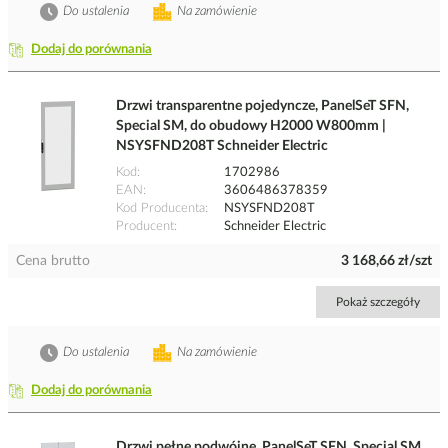
Do ustalenia
Na zamówienie
Dodaj do porównania
Drzwi transparentne pojedyncze, PanelSeT SFN,
Special SM, do obudowy H2000 W800mm |
NSYSFND208T Schneider Electric
Kod
1702986
EAN
3606486378359
Kod Producenta
NSYSFND208T
Producent
Schneider Electric
Cena brutto
3 168,66 zł/szt
Pokaż szczegóły
Do ustalenia
Na zamówienie
Dodaj do porównania
Drzwi pełne podwójne, PanelSeT SFN, Special SM,