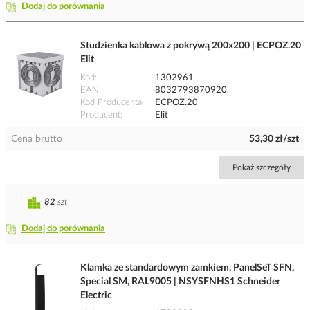
Dodaj do porównania
Studzienka kablowa z pokrywą 200x200 | ECPOZ.20
Elit
Kod
1302961
EAN
8032793870920
Kod Producenta
ECPOZ.20
Producent
Elit
Cena brutto
53,30 zł/szt
Pokaż szczegóły
82
szt
Dodaj do porównania
Klamka ze standardowym zamkiem, PanelSeT SFN,
Special SM, RAL9005 | NSYSFNHS1 Schneider
Electric