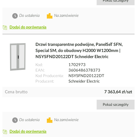
Pokaż szczegóły
Do ustalenia
Na zamówienie
Dodaj do porównania
Drzwi transparentne podwójne, PanelSeT SFN,
Special SM, do obudowy H2000 W1200mm |
NSYSFND20122DT Schneider Electric
Kod
1702973
EAN
3606486378373
Kod Producenta
NSYSFND20122DT
Producent
Schneider Electric
Cena brutto
7 363,64 zł/szt
Pokaż szczegóły
Do ustalenia
Na zamówienie
Dodaj do porównania