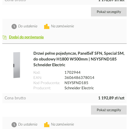
Cena brutto
1 192,89 zł/szt
Pokaż szczegóły
Do ustalenia
Na zamówienie
Dodaj do porównania
Drzwi pełne pojedyncze, PanelSeT SFN, Special SM,
do obudowy H1800 W500mm | NSYSFND185
Schneider Electric
Kod
1702944
EAN
3606486378014
Kod Producenta
NSYSFND185
Producent
Schneider Electric
Cena brutto
1 192,89 zł/szt
Pokaż szczegóły
Do ustalenia
Na zamówienie