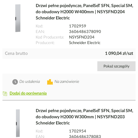
Drzwi pełne pojedyncze, PanelSeT SFN, Special SM,
do obudowy H2000 W400mm | NSYSFND204
Schneider Electric
Kod
1702959
EAN
3606486378090
Kod Producenta
NSYSFND204
Producent
Schneider Electric
Cena brutto
1 090,04 zł/szt
Pokaż szczegóły
Do ustalenia
Na zamówienie
Dodaj do porównania
Drzwi pełne pojedyncze, PanelSeT SFN, Special SM,
do obudowy H2000 W300mm | NSYSFND203
Schneider Electric
Kod
1702954
EAN
3606486378083