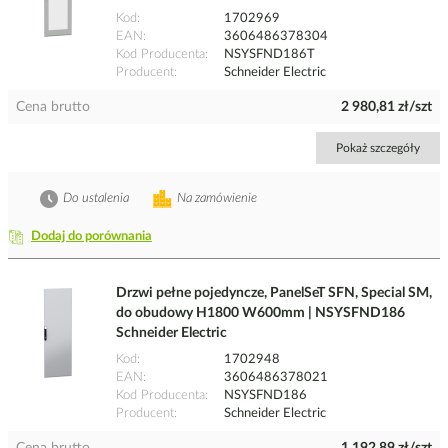
Kod
1702969
EAN
3606486378304
Kod Producenta
NSYSFND186T
Producent
Schneider Electric
Cena brutto
2 980,81 zł/szt
Pokaż szczegóły
Do ustalenia
Na zamówienie
Dodaj do porównania
Drzwi pełne pojedyncze, PanelSeT SFN, Special SM,
do obudowy H1800 W600mm | NSYSFND186
Schneider Electric
Kod
1702948
EAN
3606486378021
Kod Producenta
NSYSFND186
Producent
Schneider Electric