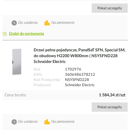
Pokaż szczegóły
Do ustalenia
Na zamówienie
Dodaj do porównania
Drzwi pełne pojedyncze, PanelSeT SFN, Special SM,
do obudowy H2200 W800mm | NSYSFND228
Schneider Electric
Kod
1702976
EAN
3606486378212
Kod Producenta
NSYSFND228
Producent
Schneider Electric
Cena brutto
1 584,34 zł/szt
Pokaż szczegóły
Do ustalenia
Na zamówienie