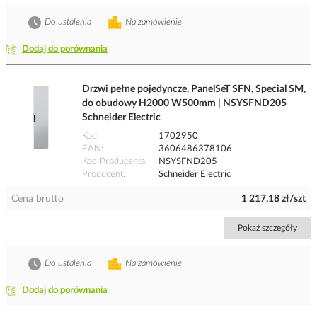
Do ustalenia
Na zamówienie
Dodaj do porównania
Drzwi pełne pojedyncze, PanelSeT SFN, Special SM,
do obudowy H2000 W500mm | NSYSFND205
Schneider Electric
Kod
1702950
EAN
3606486378106
Kod Producenta
NSYSFND205
Producent
Schneider Electric
Cena brutto
1 217,18 zł/szt
Pokaż szczegóły
Do ustalenia
Na zamówienie
Dodaj do porównania