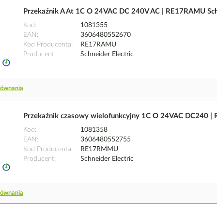
Przekaźnik A At 1C O 24VAC DC 240V AC | RE17RAMU Schn
Kod
1081355
EAN
3606480552670
Kod Producenta
RE17RAMU
Producent
Schneider Electric
równania
Przekaźnik czasowy wielofunkcyjny 1C O 24VAC DC240 |
Kod
1081358
EAN
3606480552755
Kod Producenta
RE17RMMU
Producent
Schneider Electric
równania