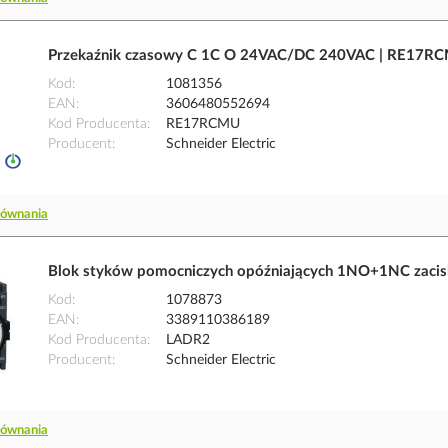
Przekaźnik czasowy C 1C O 24VAC/DC 240VAC | RE17RCMU
Kod
1081356
EAN
3606480552694
Kod Producenta
RE17RCMU
Producent
Schneider Electric
równania
Blok styków pomocniczych opóźniających 1NO+1NC zaciski
Kod
1078873
EAN
3389110386189
Kod Producenta
LADR2
Producent
Schneider Electric
równania