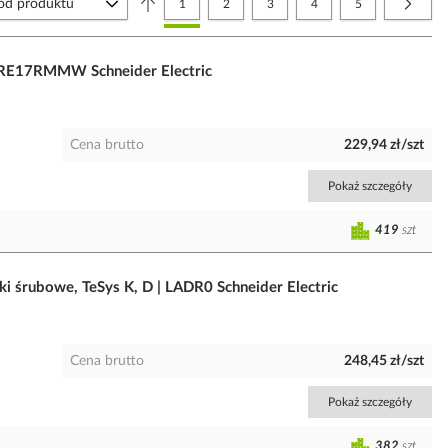
Aktualnie czytasz stronę
Strona
Strona
Strona
Strona
Strona
Nastę
1
2
3
4
5
 RE17RMMW Schneider Electric
Cena brutto
229,94 zł/szt
Pokaż szczegóły
419
szt
 śrubowe, TeSys K, D | LADR0 Schneider Electric
Cena brutto
248,45 zł/szt
Pokaż szczegóły
382
szt