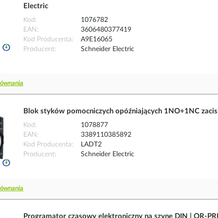
Electric
Kod
1076782
EAN
3606480377419
Kod Producenta
A9E16065
Producent
Schneider Electric
równania
Blok styków pomocniczych opóźniających 1NO+1NC zaciski
Kod
1078877
EAN
3389110385892
Kod Producenta
LADT2
Producent
Schneider Electric
równania
Programator czasowy elektroniczny na szynę DIN | OR-P