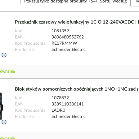
Pokazuj tylko dostępne produkty
(64)
Sortuj według
Przekaźnik czasowy wielofunkcyjny 1C O 12-240VACDC |
Kod
1081359
EAN
3606480552762
Kod Producenta
RE17RMMW
Producent
Schneider Electric
równania
Blok styków pomocniczych opóźniających 1NO+1NC zaciski
Kod
1078872
EAN
3389110386141
Kod Producenta
LADR0
Producent
Schneider Electric
równania