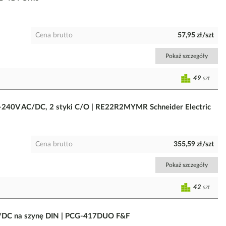
Cena brutto
57,95 zł/szt
Pokaż szczegóły
49
szt
4-240V AC/DC, 2 styki C/O | RE22R2MYMR Schneider Electric
Cena brutto
355,59 zł/szt
Pokaż szczegóły
42
szt
/DC na szynę DIN | PCG-417DUO F&F