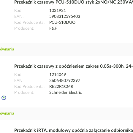
Przekaźnik czasowy PCU-510DUO styk 2xNO/NC 230V A
Kod
1031921
EAN
5908312595403
Kod Producenta
PCU-510DUO
Producent
F&F
równania
Przekaźnik czasowy z opóźnieniem zakres 0,05s-300h, 24
Kod
1214049
EAN
3606480792397
Kod Producenta
RE22R1CMR
Producent
Schneider Electric
równania
Przekaźnik iRTA, modułowy opóźnia załączanie odbiorni