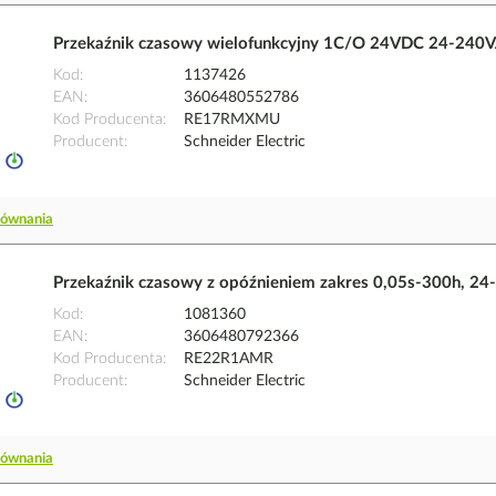
Przekaźnik czasowy wielofunkcyjny 1C/O 24VDC 24-240V
Kod
1137426
EAN
3606480552786
Kod Producenta
RE17RMXMU
Producent
Schneider Electric
równania
Przekaźnik czasowy z opóźnieniem zakres 0,05s-300h, 24
Kod
1081360
EAN
3606480792366
Kod Producenta
RE22R1AMR
Producent
Schneider Electric
równania