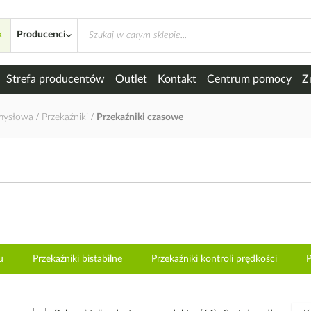
×
Producenci
Strefa producentów
Outlet
Kontakt
Centrum pomocy
Z
emysłowa
Przekaźniki
Przekaźniki czasowe
u
Przekaźniki bistabilne
Przekaźniki kontroli prędkości
P