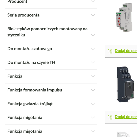
Producent
Seria producenta
Blok styków pomocniczych montowany na
styczniku
Do montażu czołowego
Dodaj do po
Do montażu na szynie TH
Funkcja
Funkcja formowania impulsu
Funkcja gwiazda-trójkąt
Dodaj do po
Funkcja migotania
Funkcja migotania