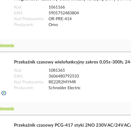
Kod
1061166
EAN
5901752483804
Kod Producenta
OR-PRE-414
Producent
Orno
równania
Przekaźnik czasowy wielofunkcyjny zakres 0,05s-300h, 2
Kod
1081365
EAN
3606480792533
Kod Producenta
RE22R2MYMR
Producent
Schneider Electric
równania
Przekaźnik czasowy PCG-417 styki 2NO 230V AC/24V AC