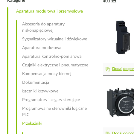
Kategorie
403 szt.
Aparatura modułowa i przemysłowa
Akcesoria do aparatury
niskonapięciowej
Sygnalizatory wizualne i dźwiękowe
Aparatura modułowa
Aparatura kontrolno-pomiarowa
Czujniki elektryczne i pneumatyczne
Dodaj do po
Kompensacja mocy biernej
Dokumentacja
Łączniki krzywkowe
Programatory i zegary sterujące
Programowalne sterowniki logiczne
PLC
Przekaźniki
Dodaj do po