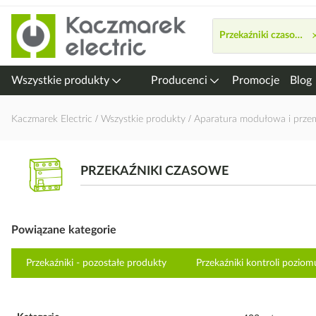
Przejdź
do
Przekaźniki czasowe
treści
Wszystkie produkty
Producenci
Promocje
Blog
Kaczmarek Electric
Wszystkie produkty
Aparatura modułowa i prz
PRZEKAŹNIKI CZASOWE
Powiązane kategorie
Przekaźniki - pozostałe produkty
Przekaźniki kontroli poziom