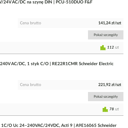
V/24V AC/DC na szynę DIN | PCU-510DUO F&F
Cena brutto
141,24 zł/szt
Pokaż szczegóły
112
szt
-240V AC/DC, 1 styk C/O | RE22R1CMR Schneider Electric
Cena brutto
221,92 zł/szt
Pokaż szczegóły
78
szt
ka 1C/O Uc 24–240VAC/24VDC, Acti 9 | A9E16065 Schneider