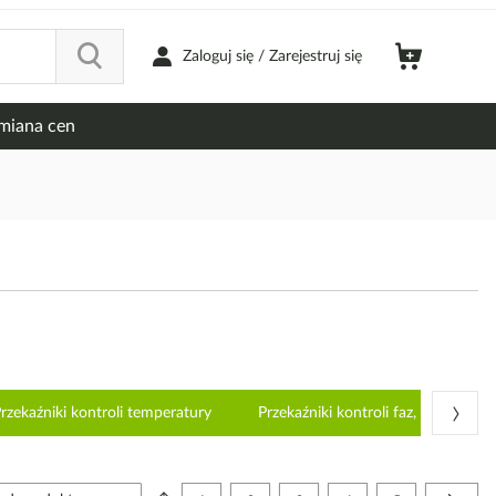
Zaloguj się / Zarejestruj się
miana cen
›
rzekaźniki kontroli temperatury
Przekaźniki kontroli faz, napięcia i 
Strona