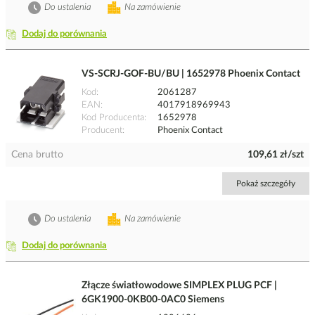
Do ustalenia
Na zamówienie
Dodaj do porównania
VS-SCRJ-GOF-BU/BU | 1652978 Phoenix Contact
Kod
2061287
EAN
4017918969943
Kod Producenta
1652978
Producent
Phoenix Contact
Cena brutto
109,61 zł/szt
Pokaż szczegóły
Do ustalenia
Na zamówienie
Dodaj do porównania
Złącze światłowodowe SIMPLEX PLUG PCF |
6GK1900-0KB00-0AC0 Siemens