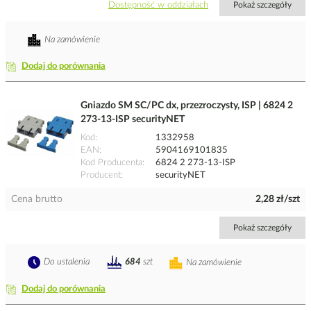
Dostępność w oddziałach
Pokaż szczegóły
Na zamówienie
Dodaj do porównania
Gniazdo SM SC/PC dx, przezroczysty, ISP | 6824 2
273-13-ISP securityNET
Kod
1332958
EAN
5904169101835
Kod Producenta
6824 2 273-13-ISP
Producent
securityNET
Cena brutto
2,28 zł/szt
Pokaż szczegóły
Do ustalenia
684
szt
Na zamówienie
Dodaj do porównania