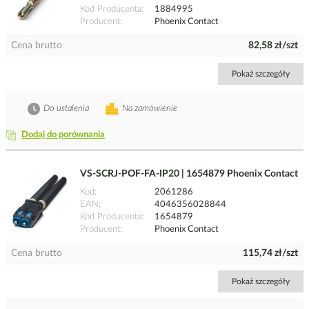
Kod Producenta
1884995
Producent
Phoenix Contact
Cena brutto
82,58 zł/szt
Pokaż szczegóły
Do ustalenia
Na zamówienie
Dodaj do porównania
VS-SCRJ-POF-FA-IP20 | 1654879 Phoenix Contact
Kod
2061286
EAN
4046356028844
Kod Producenta
1654879
Producent
Phoenix Contact
Cena brutto
115,74 zł/szt
Pokaż szczegóły