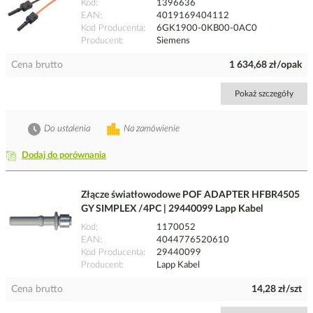
Kod
1396636
EAN
4019169404112
Kod Producenta
6GK1900-0KB00-0AC0
Producent
Siemens
Cena brutto
1 634,68 zł/opak
Pokaż szczegóły
Do ustalenia
Na zamówienie
Dodaj do porównania
Złącze światłowodowe POF ADAPTER HFBR4505
GY SIMPLEX /4PC | 29440099 Lapp Kabel
Kod
1170052
EAN
4044776520610
Kod Producenta
29440099
Producent
Lapp Kabel
Cena brutto
14,28 zł/szt