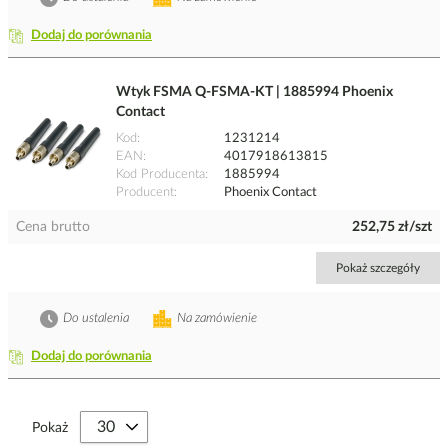
Dodaj do porównania
Wtyk FSMA Q-FSMA-KT | 1885994 Phoenix
Contact
Kod
1231214
EAN
4017918613815
Kod Producenta
1885994
Producent
Phoenix Contact
Cena brutto
252,75 zł/szt
Pokaż szczegóły
Do ustalenia
Na zamówienie
Dodaj do porównania
Pokaż