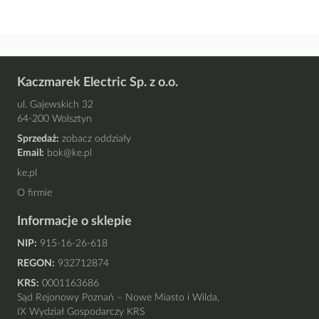
Kaczmarek Electric Sp. z o.o.
ul. Gajewskich 32
64-200 Wolsztyn
Sprzedaż:
zobacz oddziały
Email:
bok@ke.pl
ke.pl
O firmie
Informacje o sklepie
NIP:
915-16-26-618
REGON:
932712874
KRS:
0001163686
Sąd Rejonowy Poznań – Nowe Miasto i Wilda,
IX Wydział Gospodarczy KRS