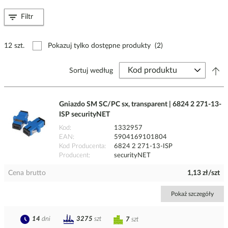
Filtr
12 szt.
Pokazuj tylko dostępne produkty
(2)
Sortuj według
Gniazdo SM SC/PC sx, transparent | 6824 2 271-13-
ISP securityNET
Kod
1332957
EAN
5904169101804
Kod Producenta
6824 2 271-13-ISP
Producent
securityNET
Cena brutto
1,13 zł/szt
Pokaż szczegóły
14
dni
3275
szt
7
szt