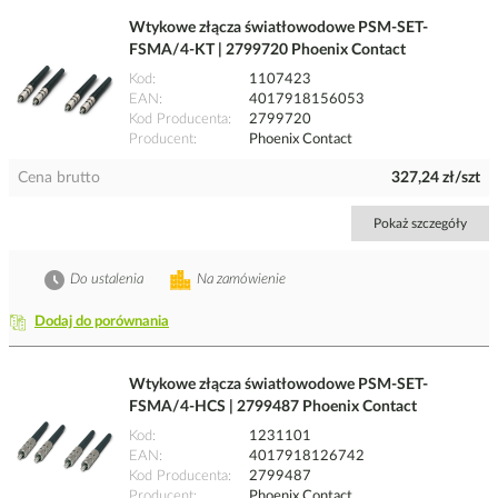
Wtykowe złącza światłowodowe PSM-SET-
FSMA/4-KT | 2799720 Phoenix Contact
Kod
1107423
EAN
4017918156053
Kod Producenta
2799720
Producent
Phoenix Contact
Cena brutto
327,24 zł/szt
Pokaż szczegóły
Do ustalenia
Na zamówienie
Dodaj do porównania
Wtykowe złącza światłowodowe PSM-SET-
FSMA/4-HCS | 2799487 Phoenix Contact
Kod
1231101
EAN
4017918126742
Kod Producenta
2799487
Producent
Phoenix Contact