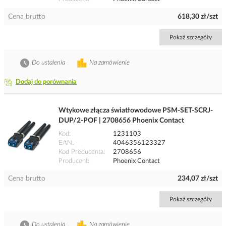
Cena brutto
618,30 zł/szt
Pokaż szczegóły
Do ustalenia
Na zamówienie
Dodaj do porównania
Wtykowe złącza światłowodowe PSM-SET-SCRJ-
DUP/2-POF | 2708656 Phoenix Contact
Kod
1231103
EAN
4046356123327
Kod Producenta
2708656
Producent
Phoenix Contact
Cena brutto
234,07 zł/szt
Pokaż szczegóły
Do ustalenia
Na zamówienie