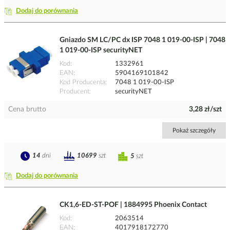
Dodaj do porównania
Gniazdo SM LC/PC dx ISP 7048 1 019-00-ISP | 7048
1 019-00-ISP securityNET
Kod
1332961
EAN
5904169101842
Kod Producenta
7048 1 019-00-ISP
Producent
securityNET
Cena brutto
3,28 zł/szt
Pokaż szczegóły
14
dni
10699
szt
5
szt
Dodaj do porównania
CK1,6-ED-ST-POF | 1884995 Phoenix Contact
Kod
2063514
EAN
4017918172770