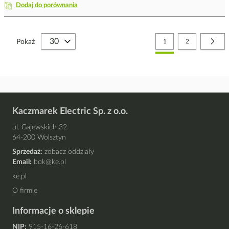
Dodaj do porównania
Strona
Aktualnie czytasz stronę
Strona
Stro
Nast
Pokaż
1
2
Kaczmarek Electric Sp. z o.o.
ul. Gajewskich 32
64-200 Wolsztyn
Sprzedaż:
zobacz oddziały
Email:
bok@ke.pl
ke.pl
O firmie
Informacje o sklepie
NIP:
915-16-26-618