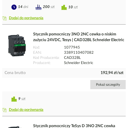
14
dni
200
szt
10
szt
Dodaj do porównania
Stycznik pomocniczy 3NO 2NC cewka o niskim
zużyciu 24VDC, Tesys | CAD32BL Schneider Electric
Kod
1077945
EAN
3389110407082
Kod Producenta
CAD32BL
Producent
Schneider Electric
Cena brutto
192,94 zł/szt
Pokaż szczegóły
9
szt
Dodaj do porównania
Stycznik pomocniczy TeSys D 3NO 2NC cewka