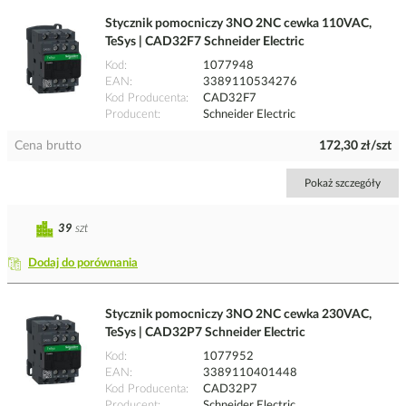
Stycznik pomocniczy 3NO 2NC cewka 110VAC,
TeSys | CAD32F7 Schneider Electric
Kod
1077948
EAN
3389110534276
Kod Producenta
CAD32F7
Producent
Schneider Electric
Cena brutto
172,30 zł/szt
Pokaż szczegóły
39
szt
Dodaj do porównania
Stycznik pomocniczy 3NO 2NC cewka 230VAC,
TeSys | CAD32P7 Schneider Electric
Kod
1077952
EAN
3389110401448
Kod Producenta
CAD32P7
Producent
Schneider Electric