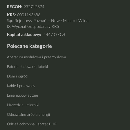
REGON:
932712874
KRS:
0001163686
Sąd Rejonowy Poznań – Nowe Miasto i Wilda,
IX Wydział Gospodarczy KRS
Kapitał zakładowy:
2 447 000 zł
Polecane kategorie
Aparatura modułowa i przemysłowa
Baterie, ładowarki, latarki
Dom i ogród
Kable i przewody
Linie napowietrzne
Narzędzia i mierniki
Odnawialne źródła energii
Odzież ochronna i sprzęt BHP