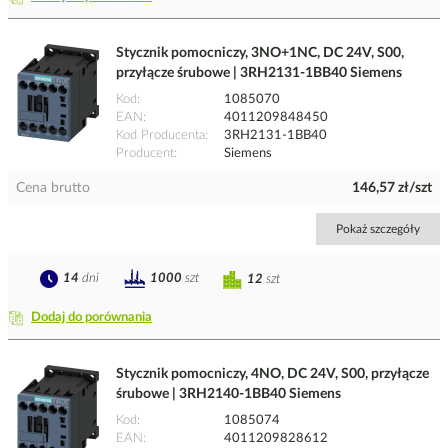
Stycznik pomocniczy, 3NO+1NC, DC 24V, S00,
przyłącze śrubowe | 3RH2131-1BB40 Siemens
Kod
1085070
EAN
4011209848450
Kod Producenta
3RH2131-1BB40
Producent
Siemens
Cena brutto
146,57 zł/szt
Pokaż szczegóły
14
dni
1000
szt
12
szt
Dodaj do porównania
Stycznik pomocniczy, 4NO, DC 24V, S00, przyłącze
śrubowe | 3RH2140-1BB40 Siemens
Kod
1085074
EAN
4011209828612