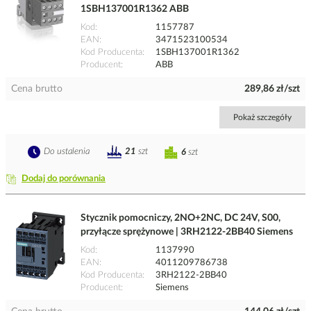
1SBH137001R1362 ABB
Kod
1157787
EAN
3471523100534
Kod Producenta
1SBH137001R1362
Producent
ABB
Cena brutto
289,86 zł/szt
Pokaż szczegóły
Do ustalenia
21
szt
6
szt
Dodaj do porównania
Stycznik pomocniczy, 2NO+2NC, DC 24V, S00,
przyłącze sprężynowe | 3RH2122-2BB40 Siemens
Kod
1137990
EAN
4011209786738
Kod Producenta
3RH2122-2BB40
Producent
Siemens