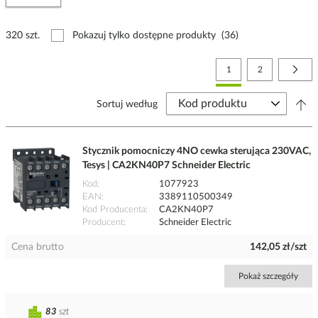
320 szt.
Pokazuj tylko dostępne produkty
(36)
Strona
Aktualnie czytasz stronę
Strona
Stro
Nast
1
2
Sortuj według
Stycznik pomocniczy 4NO cewka sterująca 230VAC,
Tesys | CA2KN40P7 Schneider Electric
Kod
1077923
EAN
3389110500349
Kod Producenta
CA2KN40P7
Producent
Schneider Electric
Cena brutto
142,05 zł/szt
Pokaż szczegóły
83
szt