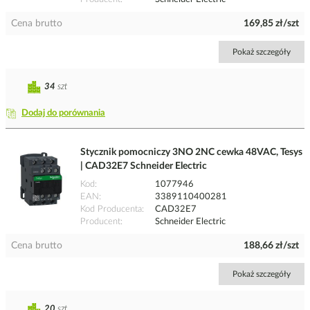
Cena brutto
169,85 zł/szt
Pokaż szczegóły
34
szt
Dodaj do porównania
Stycznik pomocniczy 3NO 2NC cewka 48VAC, Tesys
| CAD32E7 Schneider Electric
Kod
1077946
EAN
3389110400281
Kod Producenta
CAD32E7
Producent
Schneider Electric
Cena brutto
188,66 zł/szt
Pokaż szczegóły
20
szt