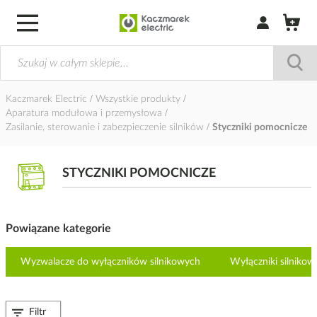
Zaloguj się / Z
Kaczmarek Electric
Wszystkie produkty
Aparatura modułowa i przemysłowa
Zasilanie, sterowanie i zabezpieczenie silników
Styczniki pomocnicze
STYCZNIKI POMOCNICZE
Powiązane kategorie
Wyzwalacze do wyłączników silnikowych
Wyłączniki silnikow
Filtr