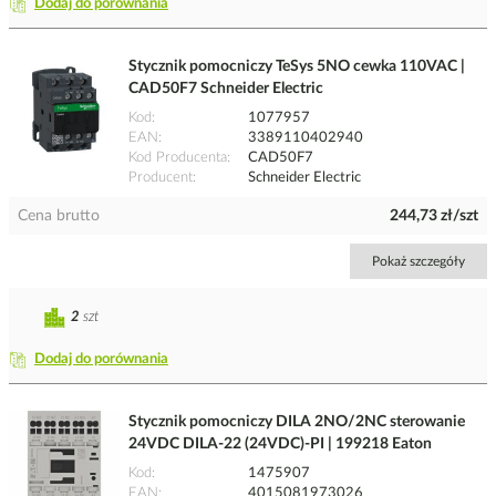
Dodaj do porównania
Stycznik pomocniczy TeSys 5NO cewka 110VAC |
CAD50F7 Schneider Electric
Kod
1077957
EAN
3389110402940
Kod Producenta
CAD50F7
Producent
Schneider Electric
Cena brutto
244,73 zł/szt
Pokaż szczegóły
2
szt
Dodaj do porównania
Stycznik pomocniczy DILA 2NO/2NC sterowanie
24VDC DILA-22 (24VDC)-PI | 199218 Eaton
Kod
1475907
EAN
4015081973026