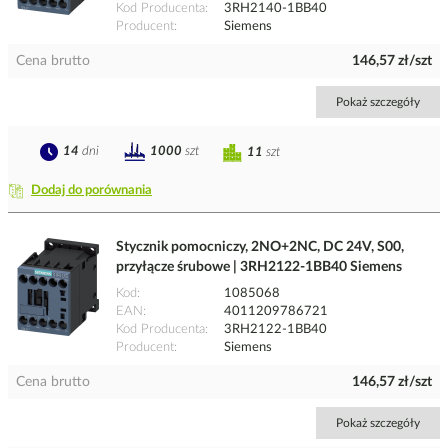
Kod Producenta
3RH2140-1BB40
Producent
Siemens
Cena brutto
146,57 zł/szt
Pokaż szczegóły
14
dni
1000
szt
11
szt
Dodaj do porównania
Stycznik pomocniczy, 2NO+2NC, DC 24V, S00,
przyłącze śrubowe | 3RH2122-1BB40 Siemens
Kod
1085068
EAN
4011209786721
Kod Producenta
3RH2122-1BB40
Producent
Siemens
Cena brutto
146,57 zł/szt
Pokaż szczegóły