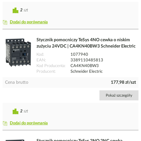
2
szt
Dodaj do porównania
Stycznik pomocniczy TeSys 4NO cewka o niskim
zużyciu 24VDC | CA4KN40BW3 Schneider Electric
Kod
1077940
EAN
3389110485813
Kod Producenta
CA4KN40BW3
Producent
Schneider Electric
Cena brutto
177,98 zł/szt
Pokaż szczegóły
2
szt
Dodaj do porównania