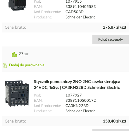
Kod
1077955
EAN
3389110405583
Kod Producenta
CAD50BD
Producent
Schneider Electric
Cena brutto
276,87 zł/szt
Pokaż szczegóły
77
szt
Dodaj do porównania
Stycznik pomocniczy 2NO 2NC cewka sterująca
24VDC, TeSys | CA3KN22BD Schneider Electric
Kod
1077927
EAN
3389110500172
Kod Producenta
CA3KN22BD
Producent
Schneider Electric
Cena brutto
158,40 zł/szt