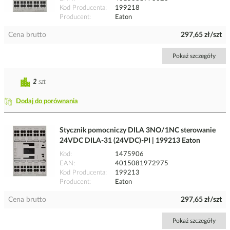
Kod Producenta
199218
Producent
Eaton
Cena brutto
297,65 zł/szt
Pokaż szczegóły
2
szt
Dodaj do porównania
Stycznik pomocniczy DILA 3NO/1NC sterowanie
24VDC DILA-31 (24VDC)-PI | 199213 Eaton
Kod
1475906
EAN
4015081972975
Kod Producenta
199213
Producent
Eaton
Cena brutto
297,65 zł/szt
Pokaż szczegóły