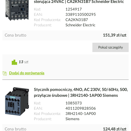
sterująca 24VAC | CA2KN31B7 Schneider Electric
Kod
1254917
EAN
3389110500295
Kod Producenta
CA2KN31B7
Producent
Schneider Electric
Cena brutto
151,39 zł/szt
Pokaż szczegóły
13
szt
Dodaj do porównania
Stycznik pomocniczy, 4NO, AC 230V, 50/60Hz, S00,
przyłącze śrubowe | 3RH2140-1AP00 Siemens
Kod
1085073
EAN
4011209828506
Kod Producenta
3RH2140-1AP00
Producent
Siemens
Cena brutto
124,48 zł/szt