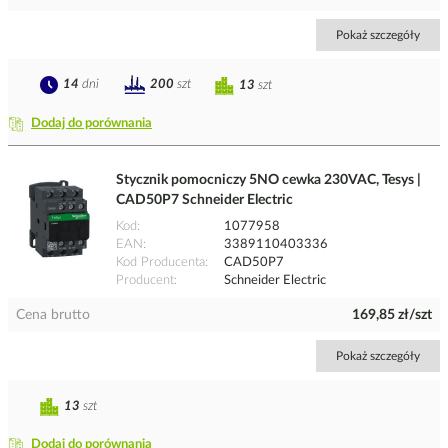
Pokaż szczegóły
14
dni
200
szt
13
szt
Dodaj do porównania
Stycznik pomocniczy 5NO cewka 230VAC, Tesys |
CAD50P7 Schneider Electric
Kod
1077958
EAN
3389110403336
Kod Producenta
CAD50P7
Producent
Schneider Electric
Cena brutto
169,85 zł/szt
Pokaż szczegóły
13
szt
Dodaj do porównania