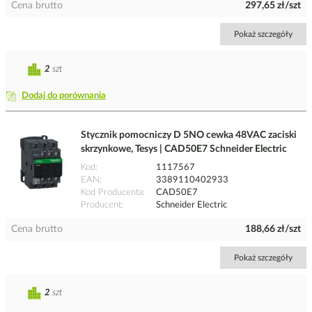
Cena brutto
297,65 zł/szt
Pokaż szczegóły
2
szt
Dodaj do porównania
Stycznik pomocniczy D 5NO cewka 48VAC zaciski
skrzynkowe, Tesys | CAD50E7 Schneider Electric
Kod
1117567
EAN
3389110402933
Kod Producenta
CAD50E7
Producent
Schneider Electric
Cena brutto
188,66 zł/szt
Pokaż szczegóły
2
szt