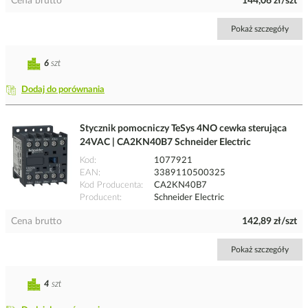
Cena brutto
144,06 zł/szt
Pokaż szczegóły
6
szt
Dodaj do porównania
Stycznik pomocniczy TeSys 4NO cewka sterująca
24VAC | CA2KN40B7 Schneider Electric
Kod
1077921
EAN
3389110500325
Kod Producenta
CA2KN40B7
Producent
Schneider Electric
Cena brutto
142,89 zł/szt
Pokaż szczegóły
4
szt