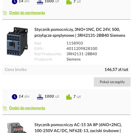
14
dni
1000
szt
7
szt
Dodaj do porównania
Stycznik pomocniczy, 3NO+1NC, DC 24V, S00,
przyłącze sprężynowe | 3RH2131-2BB40 Siemens
Kod
1158903
EAN
4011209828100
Kod Producenta
3RH2131-2BB40
Producent
Siemens
Cena brutto
146,57 zł/szt
Pokaż szczegóły
14
dni
1000
szt
7
szt
Dodaj do porównania
Stycznik pomocniczy AC-15 3A 8P (6NO+2NC),
100-250V AC/DC, NF62E-13, zaciski śrubowe |