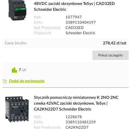
48VDC zaciski skrzynkowe TeSys | CAD32ED
Schneider Electric
Kod
1077947
EAN
3389110404197
Kod Producenta
CAD32ED
Producent
Schneider Electric
Cena brutto
278,42 zł/szt
Pokaż szczegóły
7
szt
Dodaj do porównania
Stycznik pomocniczy miniaturowy K 2NO 2NC
cewka 42VAC zaciski skrzynkowe, TeSys |
CA2KN22D7 Schneider Electric
Kod
1228678
EAN
3389110481259
Kod Producenta
CA2KN22D7