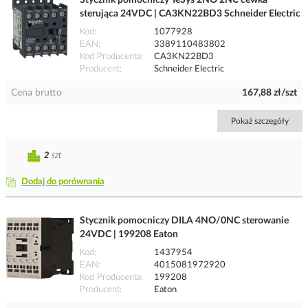
Stycznik pomocniczy TeSys 2NO 2NC cewka
sterująca 24VDC | CA3KN22BD3 Schneider Electric
Kod
1077928
EAN
3389110483802
Kod Producenta
CA3KN22BD3
Producent
Schneider Electric
Cena brutto
167,88 zł/szt
Pokaż szczegóły
2
szt
Dodaj do porównania
Stycznik pomocniczy DILA 4NO/0NC sterowanie
24VDC | 199208 Eaton
Kod
1437954
EAN
4015081972920
Kod Producenta
199208
Producent
Eaton