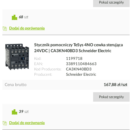
Pokaż szczegóły
68
szt
Dodaj do porównania
Stycznik pomocniczy TeSys 4NO cewka sterująca
24VDC | CA3KN40BD3 Schneider Electric
Kod
1199718
EAN
3389110484663
Kod Producenta
CA3KN40BD3
Producent
Schneider Electric
Cena brutto
167,88 zł/szt
Pokaż szczegóły
39
szt
Dodaj do porównania