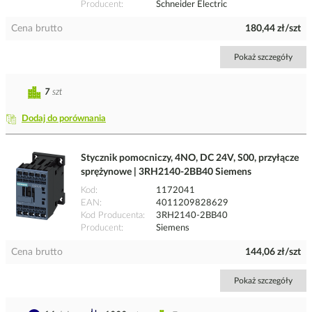
Producent
Schneider Electric
Cena brutto
180,44 zł/szt
Pokaż szczegóły
7
szt
Dodaj do porównania
Stycznik pomocniczy, 4NO, DC 24V, S00, przyłącze
sprężynowe | 3RH2140-2BB40 Siemens
Kod
1172041
EAN
4011209828629
Kod Producenta
3RH2140-2BB40
Producent
Siemens
Cena brutto
144,06 zł/szt
Pokaż szczegóły