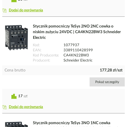
Dodaj do porównania
Stycznik pomocniczy TeSys 2NO 2NC cewka o
niskim zużyciu 24VDC | CA4KN22BW3 Schneider
Electric
Kod
1077937
EAN
3389110428599
Kod Producenta
CA4KN22BW3
Producent
Schneider Electric
Cena brutto
177,28 zł/szt
Pokaż szczegóły
17
szt
Dodaj do porównania
Stycznik pomocniczy TeSys 3NO 1NC cewka