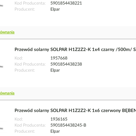
Kod Producenta
5901854438221
Producent
Elpar
równania
Przewód solarny SOLPAR H1Z2Z2-K 1x4 czarny /500m/ 
Kod
1957668
Kod Producenta
5901854438238
Producent
Elpar
równania
Przewód solarny SOLPAR H1Z2Z2-K 1x6 czerwony BĘBEN
Kod
1936165
Kod Producenta
5901854438245-B
Producent
Elpar