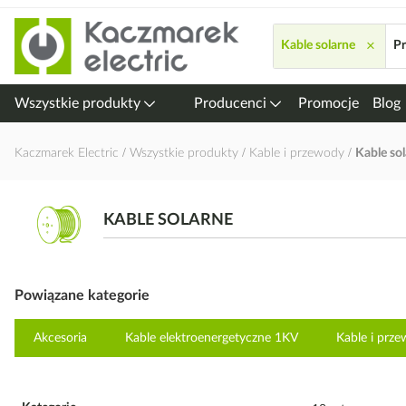
Przejdź
do
×
Kable solarne
P
treści
Wszystkie produkty
Producenci
Promocje
Blog
Kaczmarek Electric
Wszystkie produkty
Kable i przewody
Kable so
KABLE SOLARNE
Powiązane kategorie
Akcesoria
Kable elektroenergetyczne 1KV
Kable i prz