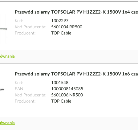
Przewód solarny TOPSOLAR PV H1Z2Z2-K 1500V 1x4 cz
Kod
1302297
Kod Producenta
5601004.RR500
Producent
TOP Cable
równania
Przewód solarny TOPSOLAR PV H1Z2Z2-K 1500V 1x6 cz
Kod
1301548
EAN
1000008145085
Kod Producenta
5601006.NR500
Producent
TOP Cable
równania