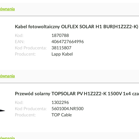
równania
Kabel fotowoltaiczny OLFLEX SOLAR H1 BUR(H1Z2Z2-K) 
Kod
1870788
EAN
4064727664996
Kod Producenta
38115807
Producent
Lapp Kabel
równania
Przewód solarny TOPSOLAR PV H1Z2Z2-K 1500V 1x4 cz
Kod
1302296
Kod Producenta
5601004.NR500
Producent
TOP Cable
równania