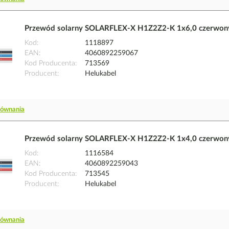
Przewód solarny SOLARFLEX-X H1Z2Z2-K 1x6,0 czerwon
Kod
1118897
EAN
4060892259067
Kod Producenta
713569
Producent
Helukabel
równania
Przewód solarny SOLARFLEX-X H1Z2Z2-K 1x4,0 czerwon
Kod
1116584
EAN
4060892259043
Kod Producenta
713545
Producent
Helukabel
równania