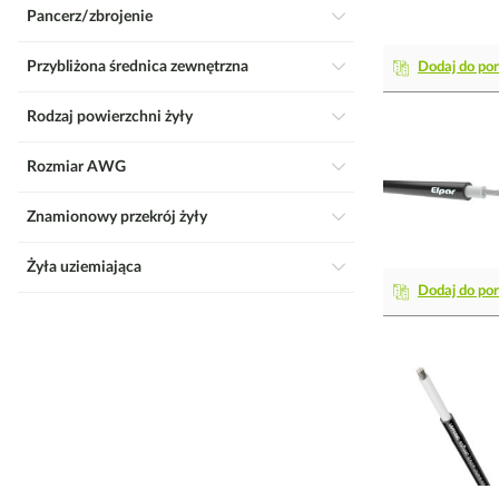
Pancerz/zbrojenie
Przybliżona średnica zewnętrzna
Dodaj do po
Rodzaj powierzchni żyły
Rozmiar AWG
Znamionowy przekrój żyły
Żyła uziemiająca
Dodaj do po