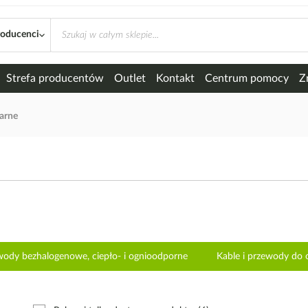
roducenci
Strefa producentów
Outlet
Kontakt
Centrum pomocy
Z
larne
ewody bezhalogenowe, ciepło- i ognioodporne
Kable i przewody do