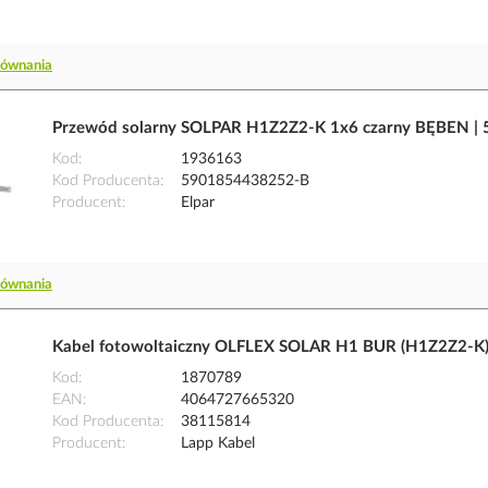
równania
Przewód solarny SOLPAR H1Z2Z2-K 1x6 czarny BĘBEN |
Kod
1936163
Kod Producenta
5901854438252-B
Producent
Elpar
równania
Kabel fotowoltaiczny OLFLEX SOLAR H1 BUR (H1Z2Z2-K)
Kod
1870789
EAN
4064727665320
Kod Producenta
38115814
Producent
Lapp Kabel