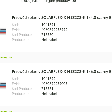
Pokazuj tylko dostępne produkty
(6)
Przewód solarny SOLARFLEX-X H1Z2Z2-K 1x4,0 czarny B
Kod
1041891
EAN
4060892258992
Kod Producenta
713530
Producent
Helukabel
równania
Przewód solarny SOLARFLEX-X H1Z2Z2-K 1x6,0 czarny B
Kod
1041892
EAN
4060892259005
Kod Producenta
713531
Producent
Helukabel
równania