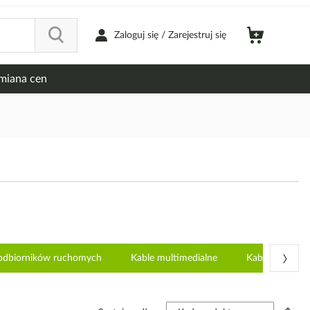
Zaloguj się / Zarejestruj się
miana cen
›
 odbiorników ruchomych
Kable multimedialne
Kable pozostał