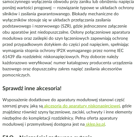
samoczynnego wyłączenia obwodu przy zaniku lub obniżeniu napięcia
poniżej wartości progowej — rozwiązanie typowe w układach ochrony
silników i zasilania gwarantowanego. Blokady mechaniczne do
wyłączników stosuje się w układach przełączania zasilania
podstawowego i rezerwowego (SZR), gdzie jednoczesne załączenie
obu aparatów jest niedopuszczalne. Osłony połączeniowe aparatura
modułowa oraz zaślepki do szyn łączeniowych zapewniają ochronę
przed przypadkowym dotykiem do części pod napięciem, spełniając
wymagania stopnia ochrony IP2X wymaganego przez normę IEC
61439 dla rozdzielnic niskonapięciowych. Przy doborze należy
każdorazowo weryfikować numer katalogowy producenta urządzenia
bazowego oraz dopuszczalny zakres napięć zasilania akcesoriów
pomocniczych.
Sprawdź inne akcesoria!
Wyposażenie dodatkowe do aparatury modułowej stanowi część
szerszej grupy, jaką są
akcesoria do aparatury niskonapięciowej
, gdzie
znajdziesz również szyny łączeniowe, zaciski, uchwyty i inne elementy
niezbędne do kompletacji rozdzielnicy. Pełna oferta aparatury
modułowej i przemysłowej dostępna jest na
sklep.ke.pl
.