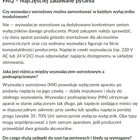
FAQ – Najczęściej zadawane pytania
Czy wyzwalacz wzrostowy można zamontować w każdym wyłączniku
modułowym?
Nie — wyzwalacze wzrostowe są dedykowane konkretnym seriom
wyłączników danego producenta. Przed zakupem należy sprawdzić,
czy dany aparat posiada gniazdo montażowe dla akcesoriów
pomocniczych oraz czy wybrany wyzwalacz figuruje na liście
kompatybilności producenta. Napięcie cewki wyzwalacza (np. 230 V
AC lub 24 V DC) musi odpowiadać napięciu dostępnemu w układzie
sterowania.
Jaka jest różnica między wyzwalaczem wzrostowym a
podnapięciowym?
Wyzwalacz wzrostowy (MX) powoduje wyłączenie aparatu po
podaniu napięcia na jego cewkę — działa impulsowo i służy do
zdalnego wyzwalania. Wyzwalacz podnapięciowy (MN) utrzymuje
aparat w stanie załączonym tak długo, jak napięcie zasilające mieści się
w dopuszczalnym zakresie; przy zaniku lub spadku napięcia poniżej
progu (zwykle 35–70% Un) samoczynnie wyłącza wyłącznik. Oba typy
mogą współpracować z tym samym aparatem, jeśli producent
przewidział dwa gniazda akcesoriów.
Do czego służą zaślepki do szyn łączeniowych i kiedy są wymagane?