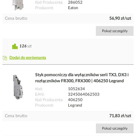
Kod Producenta
286052
Producent
Eaton
Cena brutto
56,90 zł/szt
Pokaż szczegóły
126
szt
Dodaj do porównania
Styk pomocniczy dla wyłączników serii TX3, DX3 i
rozłączników FR300, FRX300 | 406250 Legrand
Kod
1052634
EAN
3245064062503
Kod Producenta
406250
Producent
Legrand
Cena brutto
71,83 zł/szt
Pokaż szczegóły