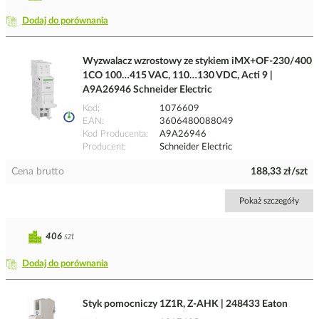
Dodaj do porównania
Wyzwalacz wzrostowy ze stykiem iMX+OF-230/400
1CO 100…415 VAC, 110…130 VDC, Acti 9 |
A9A26946 Schneider Electric
Kod
1076609
EAN
3606480088049
Kod Producenta
A9A26946
Producent
Schneider Electric
Cena brutto
188,33 zł/szt
Pokaż szczegóły
406
szt
Dodaj do porównania
Styk pomocniczy 1Z1R, Z-AHK | 248433 Eaton