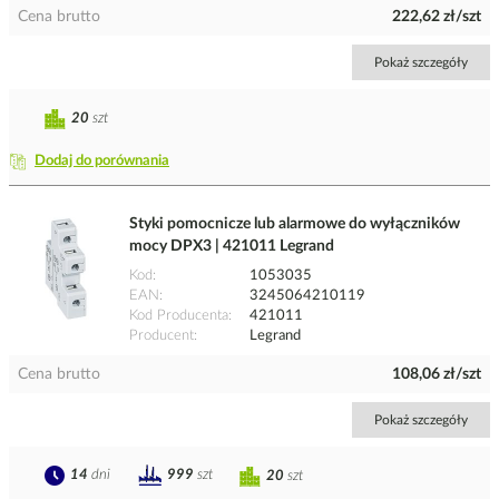
Cena brutto
222,62 zł/szt
Pokaż szczegóły
20
szt
Dodaj do porównania
Styki pomocnicze lub alarmowe do wyłączników
mocy DPX3 | 421011 Legrand
Kod
1053035
EAN
3245064210119
Kod Producenta
421011
Producent
Legrand
Cena brutto
108,06 zł/szt
Pokaż szczegóły
14
dni
999
szt
20
szt