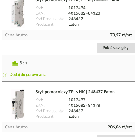
Styk pomocniczy 1Z1R, Z-HK | 248432 Eaton
Kod
1017494
EAN
4015082484323
Kod Producenta
248432
Producent
Eaton
Cena brutto
73,57 zł/szt
Pokaż szczegóły
8
szt
Dodaj do porównania
Styk pomocniczy ZP-NHK | 248437 Eaton
Kod
1017497
EAN
4015082484378
Kod Producenta
248437
Producent
Eaton
Cena brutto
206,06 zł/szt