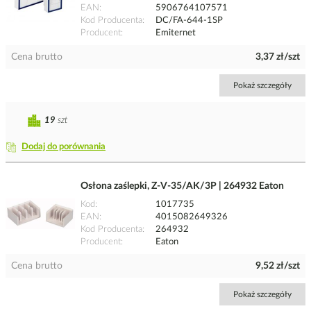
EAN
5906764107571
Kod Producenta
DC/FA-644-1SP
Producent
Emiternet
Cena brutto
3,37 zł/szt
Pokaż szczegóły
19
szt
Dodaj do porównania
Osłona zaślepki, Z-V-35/AK/3P | 264932 Eaton
Kod
1017735
EAN
4015082649326
Kod Producenta
264932
Producent
Eaton
Cena brutto
9,52 zł/szt
Pokaż szczegóły