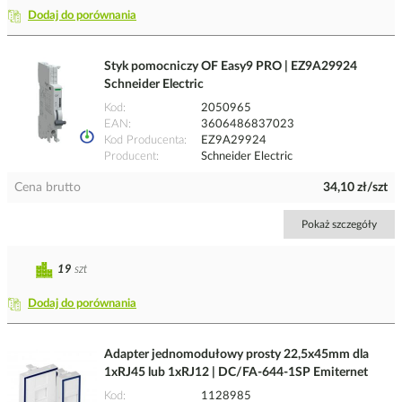
Dodaj do porównania
Styk pomocniczy OF Easy9 PRO | EZ9A29924
Schneider Electric
Kod
2050965
EAN
3606486837023
Kod Producenta
EZ9A29924
Producent
Schneider Electric
Cena brutto
34,10 zł/szt
Pokaż szczegóły
19
szt
Dodaj do porównania
Adapter jednomodułowy prosty 22,5x45mm dla
1xRJ45 lub 1xRJ12 | DC/FA-644-1SP Emiternet
Kod
1128985