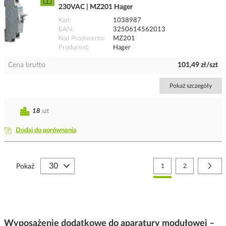
230VAC | MZ201 Hager
Kod
1038987
EAN
3250614562013
Kod Producenta
MZ201
Producent
Hager
Cena brutto
101,49 zł/szt
Pokaż szczegóły
18
szt
Dodaj do porównania
Strona
Aktualnie czytasz stronę
Strona
Stro
Nast
Pokaż
1
2
Wyposażenie dodatkowe do aparatury modułowej –