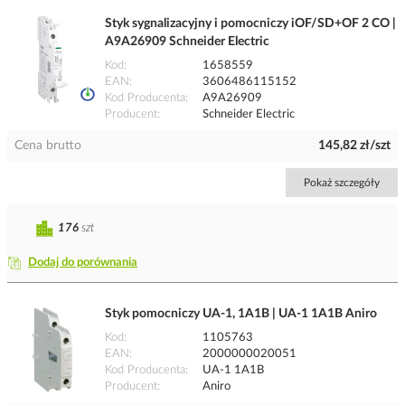
Styk sygnalizacyjny i pomocniczy iOF/SD+OF 2 CO |
A9A26909 Schneider Electric
Kod
1658559
EAN
3606486115152
Kod Producenta
A9A26909
Producent
Schneider Electric
Cena brutto
145,82 zł/szt
Pokaż szczegóły
176
szt
Dodaj do porównania
Styk pomocniczy UA-1, 1A1B | UA-1 1A1B Aniro
Kod
1105763
EAN
2000000020051
Kod Producenta
UA-1 1A1B
Producent
Aniro