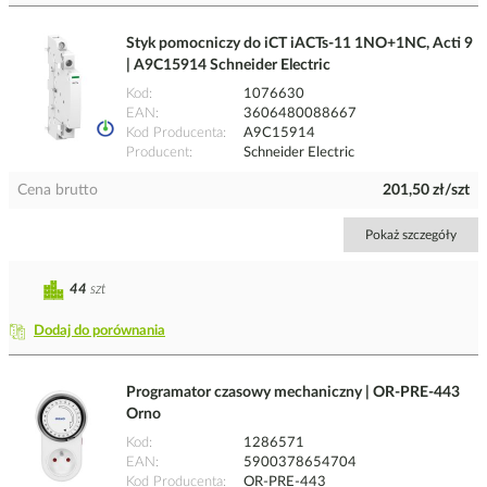
Styk pomocniczy do iCT iACTs-11 1NO+1NC, Acti 9
| A9C15914 Schneider Electric
Kod
1076630
EAN
3606480088667
Kod Producenta
A9C15914
Producent
Schneider Electric
Cena brutto
201,50 zł/szt
Pokaż szczegóły
44
szt
Dodaj do porównania
Programator czasowy mechaniczny | OR-PRE-443
Orno
Kod
1286571
EAN
5900378654704
Kod Producenta
OR-PRE-443