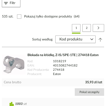
Filtr
535 szt.
Pokazuj tylko dostępne produkty
(64)
Strona
Aktualnie czytasz stronę
Strona
Stro
Nast
1
2
Sortuj według
Blokada na kłódkę, Z-IS/SPE-1TE | 274418 Eaton
Kod
1018219
EAN
4015082744182
Kod Producenta
274418
Producent
Eaton
Cena brutto
35,93 zł/szt
Pokaż szczegóły
1003
szt