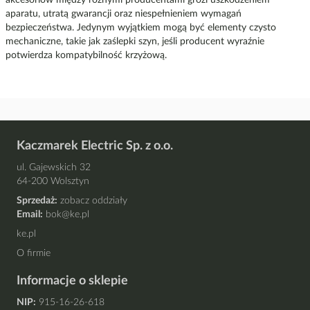
akcesoriów między różnymi producentami grozi uszkodzeniem
aparatu, utratą gwarancji oraz niespełnieniem wymagań
bezpieczeństwa. Jedynym wyjątkiem mogą być elementy czysto
mechaniczne, takie jak zaślepki szyn, jeśli producent wyraźnie
potwierdza kompatybilność krzyżową.
Kaczmarek Electric Sp. z o.o.
ul. Gajewskich 32
64-200 Wolsztyn
Sprzedaż:
zobacz oddziały
Email:
bok@ke.pl
ke.pl
O firmie
Informacje o sklepie
NIP:
915-16-26-618