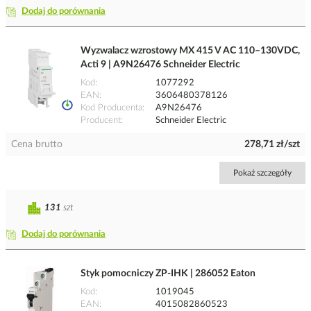
Dodaj do porównania
Wyzwalacz wzrostowy MX 415 V AC 110–130VDC,
Acti 9 | A9N26476 Schneider Electric
Kod
1077292
EAN
3606480378126
Kod Producenta
A9N26476
Producent
Schneider Electric
Cena brutto
278,71 zł/szt
Pokaż szczegóły
131
szt
Dodaj do porównania
Styk pomocniczy ZP-IHK | 286052 Eaton
Kod
1019045
EAN
4015082860523