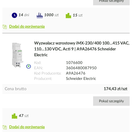
Pokaż szczegóły
14
dni
1000
szt
15
szt
Dodaj do porównania
Wyzwalacz wzrostowy iMX-230/400 100…415 VAC,
110…130 VDC, Acti 9 | A9A26476 Schneider
Electric
Kod
1076600
EAN
3606480087950
Kod Producenta
A9A26476
Producent
Schneider Electric
Cena brutto
174,43 zł/szt
Pokaż szczegóły
47
szt
Dodaj do porównania