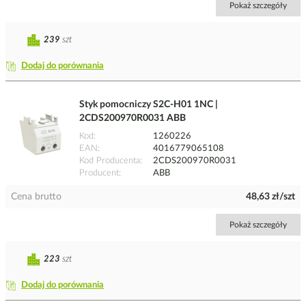
Pokaż szczegóły
239
szt
Dodaj do porównania
Styk pomocniczy S2C-H01 1NC |
2CDS200970R0031 ABB
Kod
1260226
EAN
4016779065108
Kod Producenta
2CDS200970R0031
Producent
ABB
Cena brutto
48,63 zł/szt
Pokaż szczegóły
223
szt
Dodaj do porównania