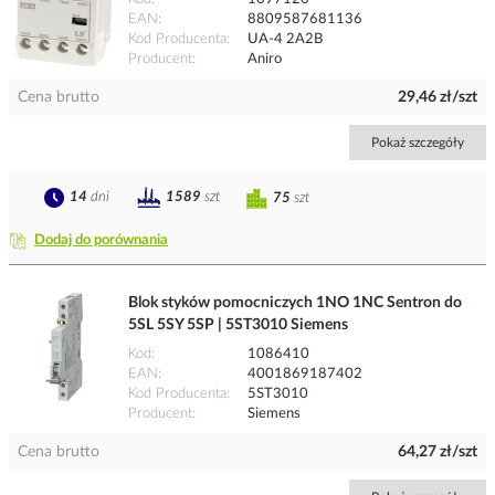
EAN
8809587681136
Kod Producenta
UA-4 2A2B
Producent
Aniro
Cena brutto
29,46 zł/szt
Pokaż szczegóły
14
dni
1589
szt
75
szt
Dodaj do porównania
Blok styków pomocniczych 1NO 1NC Sentron do
5SL 5SY 5SP | 5ST3010 Siemens
Kod
1086410
EAN
4001869187402
Kod Producenta
5ST3010
Producent
Siemens
Cena brutto
64,27 zł/szt