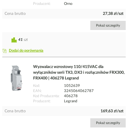
Producent
Orno
Cena brutto
27,38 zł/szt
Pokaż szczegóły
41
szt
Dodaj do porównania
Wyzwalacz wzrostowy 110/415VAC dla
wyłączników serii TX3, DX3 i rozłączników FRX300,
FRX400 | 406278 Legrand
Kod
1052639
EAN
3245064062787
Kod Producenta
406278
Producent
Legrand
Cena brutto
169,63 zł/szt
Pokaż szczegóły