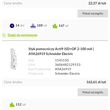
Cena brutto
22,37 zł/szt
Pokaż szczegóły
14
dni
188
szt
167
szt
Dodaj do porównania
Styk pomocniczy Acti9 iSD+OF 2-100 mA |
A9A26919 Schneider Electric
Kod
1545150
EAN
3606482129153
Kod Producenta
A9A26919
Producent
Schneider Electric
Cena brutto
162,61 zł/szt
Pokaż szczegóły
152
szt