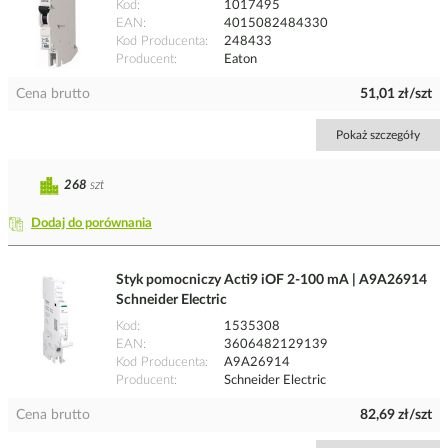
Kod
1017495
EAN
4015082484330
Kod Producenta
248433
Producent
Eaton
Cena brutto
51,01 zł/szt
Pokaż szczegóły
268
szt
Dodaj do porównania
Styk pomocniczy Acti9 iOF 2-100 mA | A9A26914
Schneider Electric
Kod
1535308
EAN
3606482129139
Kod Producenta
A9A26914
Producent
Schneider Electric
Cena brutto
82,69 zł/szt