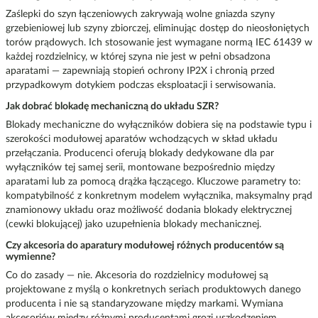
Zaślepki do szyn łączeniowych zakrywają wolne gniazda szyny
grzebieniowej lub szyny zbiorczej, eliminując dostęp do nieosłoniętych
torów prądowych. Ich stosowanie jest wymagane normą IEC 61439 w
każdej rozdzielnicy, w której szyna nie jest w pełni obsadzona
aparatami — zapewniają stopień ochrony IP2X i chronią przed
przypadkowym dotykiem podczas eksploatacji i serwisowania.
Jak dobrać blokadę mechaniczną do układu SZR?
Blokady mechaniczne do wyłączników dobiera się na podstawie typu i
szerokości modułowej aparatów wchodzących w skład układu
przełączania. Producenci oferują blokady dedykowane dla par
wyłączników tej samej serii, montowane bezpośrednio między
aparatami lub za pomocą drążka łączącego. Kluczowe parametry to:
kompatybilność z konkretnym modelem wyłącznika, maksymalny prąd
znamionowy układu oraz możliwość dodania blokady elektrycznej
(cewki blokującej) jako uzupełnienia blokady mechanicznej.
Czy akcesoria do aparatury modułowej różnych producentów są
wymienne?
Co do zasady — nie. Akcesoria do rozdzielnicy modułowej są
projektowane z myślą o konkretnych seriach produktowych danego
producenta i nie są standaryzowane między markami. Wymiana