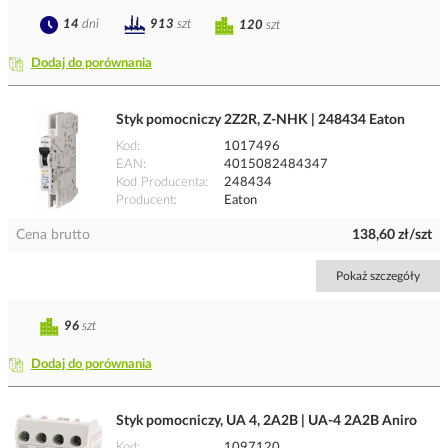
14
dni
913
szt
120
szt
Dodaj do porównania
Styk pomocniczy 2Z2R, Z-NHK | 248434 Eaton
Kod
1017496
EAN
4015082484347
Kod Producenta
248434
Producent
Eaton
Cena brutto
138,60 zł/szt
Pokaż szczegóły
96
szt
Dodaj do porównania
Styk pomocniczy, UA 4, 2A2B | UA-4 2A2B Aniro
Kod
1097120