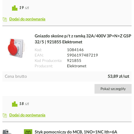
19
szt
Dodaj do porównania
Gniazdo skośne p/t z ramką 32A/400V 3P+N+Z GSP
32/5 | 921855 Elektromet
Kod
1084146
EAN
5906197487219
Kod Producenta
921855
Producent
Elektromet
Cena brutto
53,89 zł/szt
Pokaż szczegóły
18
szt
Dodaj do porównania
Styk pomocniczy do MCB, 1NO+1NC Ith=6A