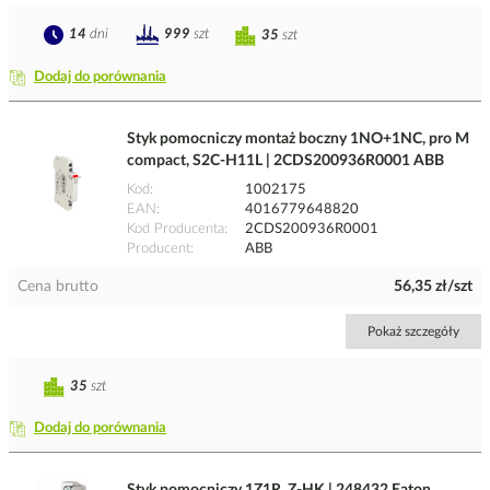
14
dni
999
szt
35
szt
Dodaj do porównania
Styk pomocniczy montaż boczny 1NO+1NC, pro M
compact, S2C-H11L | 2CDS200936R0001 ABB
Kod
1002175
EAN
4016779648820
Kod Producenta
2CDS200936R0001
Producent
ABB
Cena brutto
56,35 zł/szt
Pokaż szczegóły
35
szt
Dodaj do porównania