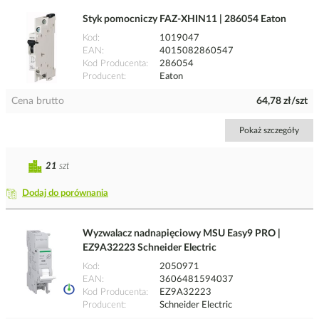
Styk pomocniczy FAZ-XHIN11 | 286054 Eaton
Kod
1019047
EAN
4015082860547
Kod Producenta
286054
Producent
Eaton
Cena brutto
64,78 zł/szt
Pokaż szczegóły
21
szt
Dodaj do porównania
Wyzwalacz nadnapięciowy MSU Easy9 PRO |
EZ9A32223 Schneider Electric
Kod
2050971
EAN
3606481594037
Kod Producenta
EZ9A32223
Producent
Schneider Electric