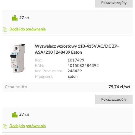
Pokaż szczegóły
27
szt
Dodaj do porównania
Wyzwalacz wzrostowy 110-415V AC/DC ZP-
ASA/230 | 248439 Eaton
Kod
1017499
EAN
4015082484392
Kod Producenta
248439
Producent
Eaton
Cena brutto
79,74 zł/szt
Pokaż szczegóły
27
szt
Dodaj do porównania