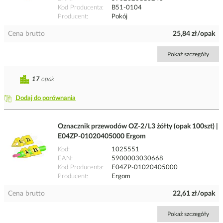
Kod Producenta
B51-0104
Producent
Pokój
Cena brutto
25,84 zł/opak
Pokaż szczegóły
17
opak
Dodaj do porównania
Oznacznik przewodów OZ-2/L3 żółty (opak 100szt) |
E04ZP-01020405000 Ergom
Kod
1025551
EAN
5900003030668
Kod Producenta
E04ZP-01020405000
Producent
Ergom
Cena brutto
22,61 zł/opak
Pokaż szczegóły