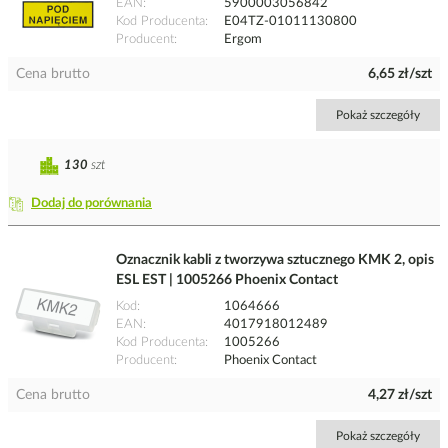
EAN
5900003056842
Kod Producenta
E04TZ-01011130800
Producent
Ergom
Cena brutto
6,65 zł/szt
Pokaż szczegóły
130
szt
Dodaj do porównania
Oznacznik kabli z tworzywa sztucznego KMK 2, opis
ESL EST | 1005266 Phoenix Contact
Kod
1064666
EAN
4017918012489
Kod Producenta
1005266
Producent
Phoenix Contact
Cena brutto
4,27 zł/szt
Pokaż szczegóły