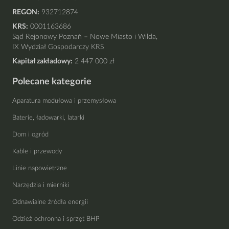
REGON:
932712874
KRS:
0001163686
Sąd Rejonowy Poznań – Nowe Miasto i Wilda,
IX Wydział Gospodarczy KRS
Kapitał zakładowy:
2 447 000 zł
Polecane kategorie
Aparatura modułowa i przemysłowa
Baterie, ładowarki, latarki
Dom i ogród
Kable i przewody
Linie napowietrzne
Narzędzia i mierniki
Odnawialne źródła energii
Odzież ochronna i sprzęt BHP