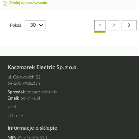
Dodaj do porównania
Strona
Aktualnie czytasz stronę
Strona
Stro
Nast
Pokaż
1
2
Kaczmarek Electric Sp. z o.o.
ul. Gajewskich 32
64-200 Wolsztyn
Sprzedaż:
zobacz oddziały
Email:
bok@ke.pl
ke.pl
O firmie
Informacje o sklepie
NIP:
915-16-26-618