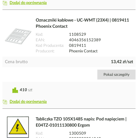
Dodaj do porównania
Oznaczniki kablowe - UC-WMT (23X4) | 0819411
Phoenix Contact
Kod
1108529
EAN
4046356152389
Kod Producenta
0819411
Producent
Phoenix Contact
Cena brutto
13,42 zł/szt
Pokaż szczegóły
410
szt
Dodaj do porównania
Tabliczka TZO 105X148S napis: Pod napięciem |
E04TZ-01011130800 Ergom
Kod
1300509