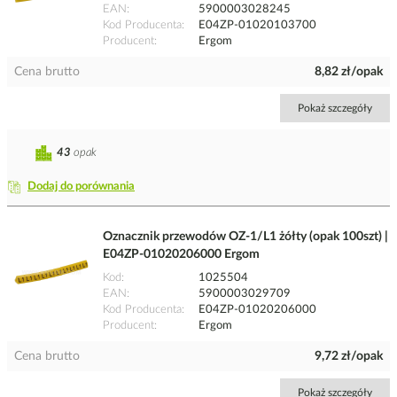
EAN
5900003028245
Kod Producenta
E04ZP-01020103700
Producent
Ergom
Cena brutto
8,82 zł/opak
Pokaż szczegóły
43
opak
Dodaj do porównania
Oznacznik przewodów OZ-1/L1 żółty (opak 100szt) |
E04ZP-01020206000 Ergom
Kod
1025504
EAN
5900003029709
Kod Producenta
E04ZP-01020206000
Producent
Ergom
Cena brutto
9,72 zł/opak
Pokaż szczegóły