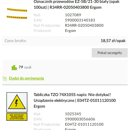
Oznacznik przewodów EZ-5B/21-30 biały (opak
100szt) | R34RR-02050403800 Ergom
Kod
1027089
EAN
5900003140183
Kod Producenta
R34RR-02050403800
Producent
Ergom
Cena brutto
18,57 zł/opak
Pokaż szczegóły
79
opak
Dodaj do porównania
Tabliczka TZO 74X105S napis: Nie dotykać!
Urządzenie elektryczne | E04TZ-01011120100
Ergom
Kod
1025345
EAN
5900003056606
Kod Producenta
E04TZ-01011120100
Producent
Ergom