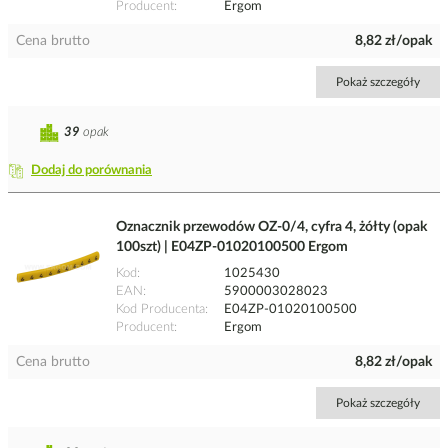
Producent
Ergom
Cena brutto
8,82 zł/opak
Pokaż szczegóły
39
opak
Dodaj do porównania
Oznacznik przewodów OZ-0/4, cyfra 4, żółty (opak
100szt) | E04ZP-01020100500 Ergom
Kod
1025430
EAN
5900003028023
Kod Producenta
E04ZP-01020100500
Producent
Ergom
Cena brutto
8,82 zł/opak
Pokaż szczegóły