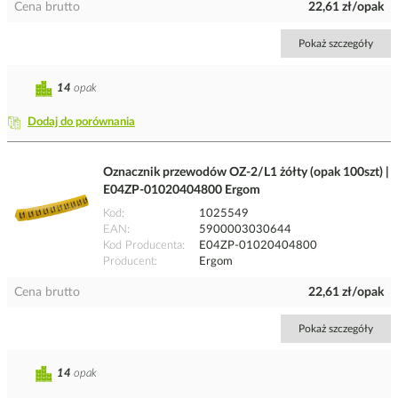
Cena brutto
22,61 zł/opak
Pokaż szczegóły
14
opak
Dodaj do porównania
Oznacznik przewodów OZ-2/L1 żółty (opak 100szt) |
E04ZP-01020404800 Ergom
Kod
1025549
EAN
5900003030644
Kod Producenta
E04ZP-01020404800
Producent
Ergom
Cena brutto
22,61 zł/opak
Pokaż szczegóły
14
opak