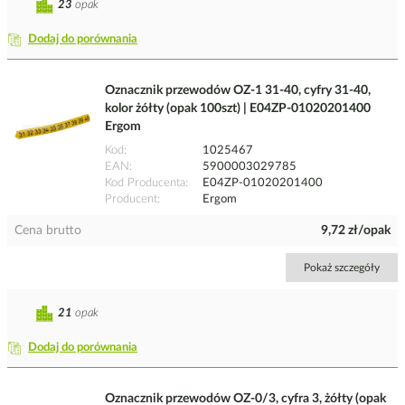
23
opak
Dodaj do porównania
Oznacznik przewodów OZ-1 31-40, cyfry 31-40,
kolor żółty (opak 100szt) | E04ZP-01020201400
Ergom
Kod
1025467
EAN
5900003029785
Kod Producenta
E04ZP-01020201400
Producent
Ergom
Cena brutto
9,72 zł/opak
Pokaż szczegóły
21
opak
Dodaj do porównania
Oznacznik przewodów OZ-0/3, cyfra 3, żółty (opak