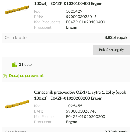
100szt) | E04ZP-01020100400 Ergom
Kod
1025429
EAN
5900003028016
Kod Producenta
E04ZP-01020100400
Producent
Ergom
Cena brutto
8,82 zł/opak
Pokaż szczegóły
21
opak
Dodaj do porównania
Oznacznik przewodów OZ-1/1, cyfra 1, żółty (opak
100szt) | E04ZP-01020200200 Ergom
Kod
1025455
EAN
5900003028948
Kod Producenta
E04ZP-01020200200
Producent
Ergom