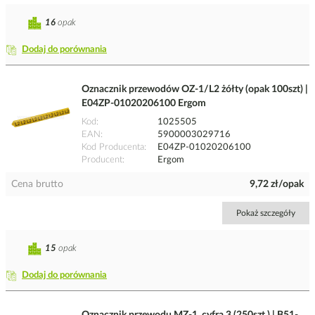
16
opak
Dodaj do porównania
Oznacznik przewodów OZ-1/L2 żółty (opak 100szt) |
E04ZP-01020206100 Ergom
Kod
1025505
EAN
5900003029716
Kod Producenta
E04ZP-01020206100
Producent
Ergom
Cena brutto
9,72 zł/opak
Pokaż szczegóły
15
opak
Dodaj do porównania