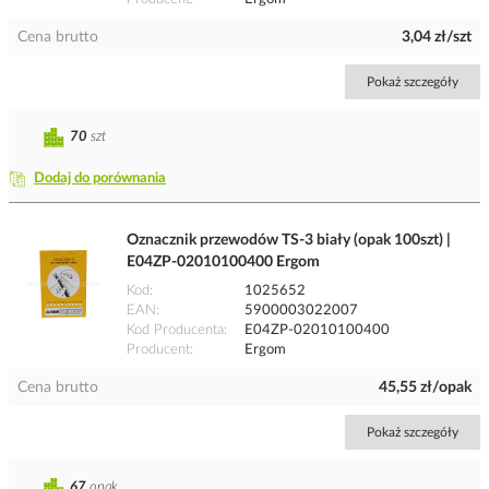
Cena brutto
3,04 zł/szt
Pokaż szczegóły
70
szt
Dodaj do porównania
Oznacznik przewodów TS-3 biały (opak 100szt) |
E04ZP-02010100400 Ergom
Kod
1025652
EAN
5900003022007
Kod Producenta
E04ZP-02010100400
Producent
Ergom
Cena brutto
45,55 zł/opak
Pokaż szczegóły
67
opak