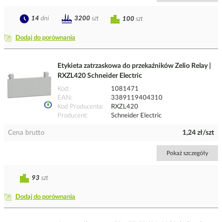
14
dni
3200
szt
100
szt
Dodaj do porównania
Etykieta zatrzaskowa do przekaźników Zelio Relay |
RXZL420 Schneider Electric
Kod
1081471
EAN
3389119404310
Kod Producenta
RXZL420
Producent
Schneider Electric
Cena brutto
1,24 zł/szt
Pokaż szczegóły
93
szt
Dodaj do porównania