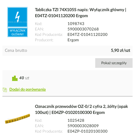
Tabliczka TZI 74X105S napis: Wyłącznik główny |
E04TZ-01041120200 Ergom
Kod
1098743
EAN
5900003070268
Kod Producenta
E04TZ-01041120200
Producent
Ergom
Cena brutto
5,90 zł/szt
Pokaż szczegóły
40
szt
Dodaj do porównania
Oznacznik przewodów OZ-0/2 cyfra 2, żółty (opak
100szt) | E04ZP-01020100300 Ergom
Kod
1025428
EAN
5900003028009
Kod Producenta
E04ZP-01020100300