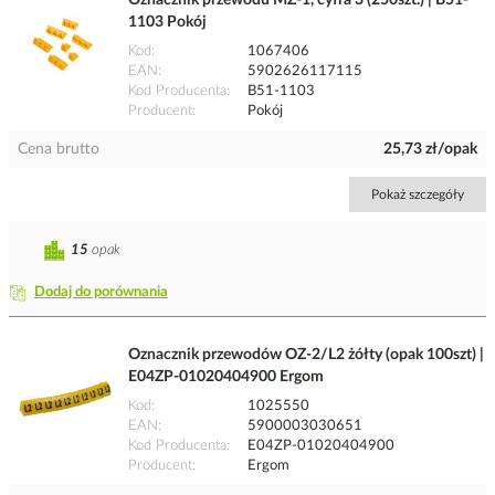
Oznacznik przewodu MZ-1, cyfra 3 (250szt.) | B51-
1103 Pokój
Kod
1067406
EAN
5902626117115
Kod Producenta
B51-1103
Producent
Pokój
Cena brutto
25,73 zł/opak
Pokaż szczegóły
15
opak
Dodaj do porównania
Oznacznik przewodów OZ-2/L2 żółty (opak 100szt) |
E04ZP-01020404900 Ergom
Kod
1025550
EAN
5900003030651
Kod Producenta
E04ZP-01020404900
Producent
Ergom