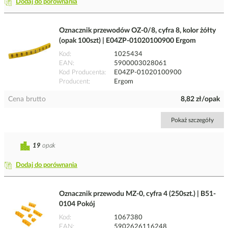
Dodaj do porównania
Oznacznik przewodów OZ-0/8, cyfra 8, kolor żółty
(opak 100szt) | E04ZP-01020100900 Ergom
Kod
1025434
EAN
5900003028061
Kod Producenta
E04ZP-01020100900
Producent
Ergom
Cena brutto
8,82 zł/opak
Pokaż szczegóły
19
opak
Dodaj do porównania
Oznacznik przewodu MZ-0, cyfra 4 (250szt.) | B51-
0104 Pokój
Kod
1067380
EAN
5902626116248