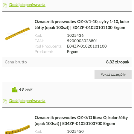
Dodaj do porównania
Oznacznik przewodów OZ-0/1-10, cyfry 1-10, kolor
żółty (opak 100szt) | E04ZP-01020101100 Ergom
Kod
1025436
EAN
5900003028801
Kod Producenta
E04ZP-01020101100
Producent
Ergom
Cena brutto
8,82 zł/opak
Pokaż szczegóły
48
opak
Dodaj do porównania
Oznacznik przewodów OZ-0/O litera O, kolor żółty
(opak 100szt) | E04ZP-01020103700 Ergom
Kod
1025450