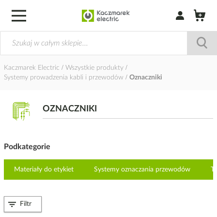
Zaloguj się / Z
Kaczmarek Electric
Wszystkie produkty
Systemy prowadzenia kabli i przewodów
Oznaczniki
OZNACZNIKI
Podkategorie
Materiały do etykiet
Systemy oznaczania przewodów
Ta
Filtr