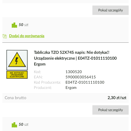
Pokaż szczegóły
50
szt
Dodaj do porównania
Tabliczka TZO 52X74S napis: Nie dotykać!
Urządzenie elektryczne | E04TZ-01011110100
Ergom
Kod
1300520
EAN
5900003056415
Kod Producenta
E04TZ-01011110100
Producent
Ergom
Cena brutto
2,30 zł/szt
Pokaż szczegóły
50
szt