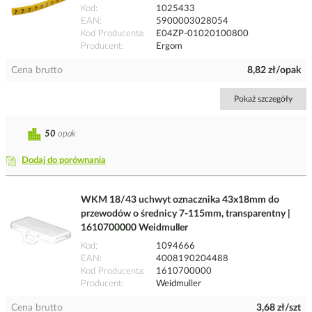
Kod
1025433
EAN
5900003028054
Kod Producenta
E04ZP-01020100800
Producent
Ergom
Cena brutto
8,82 zł/opak
Pokaż szczegóły
50
opak
Dodaj do porównania
WKM 18/43 uchwyt oznacznika 43x18mm do
przewodów o średnicy 7-115mm, transparentny |
1610700000 Weidmuller
Kod
1094666
EAN
4008190204488
Kod Producenta
1610700000
Producent
Weidmuller
Cena brutto
3,68 zł/szt