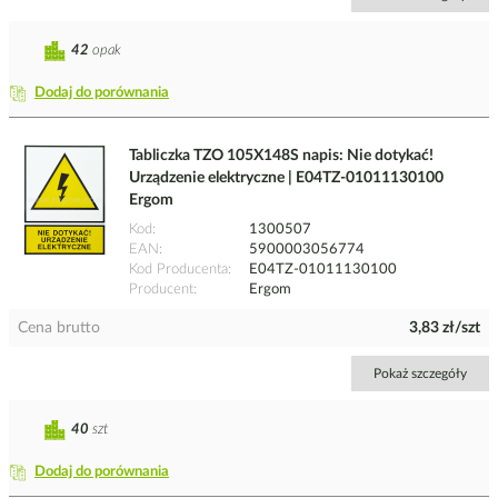
42
opak
Dodaj do porównania
Tabliczka TZO 105X148S napis: Nie dotykać!
Urządzenie elektryczne | E04TZ-01011130100
Ergom
Kod
1300507
EAN
5900003056774
Kod Producenta
E04TZ-01011130100
Producent
Ergom
Cena brutto
3,83 zł/szt
Pokaż szczegóły
40
szt
Dodaj do porównania