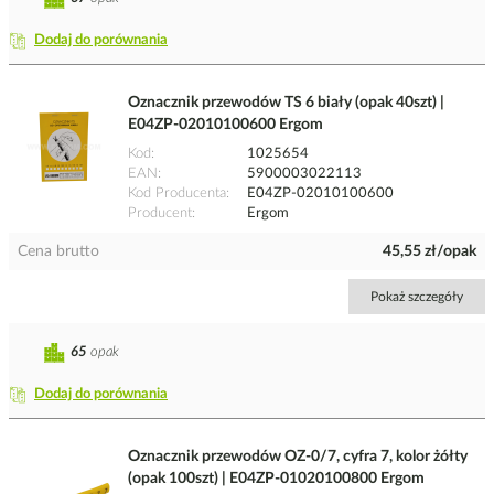
Dodaj do porównania
Oznacznik przewodów TS 6 biały (opak 40szt) |
E04ZP-02010100600 Ergom
Kod
1025654
EAN
5900003022113
Kod Producenta
E04ZP-02010100600
Producent
Ergom
Cena brutto
45,55 zł/opak
Pokaż szczegóły
65
opak
Dodaj do porównania
Oznacznik przewodów OZ-0/7, cyfra 7, kolor żółty
(opak 100szt) | E04ZP-01020100800 Ergom