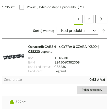
1786 szt.
Pokazuj tylko dostępne produkty
(91)
Strona
Aktualnie czytasz stronę
Strona
Stro
Nast
1
2
Sortuj według
Oznacznik CAB3 4 - 6 CYFRA 0 CZARA (X800) |
038230 Legrand
Kod
1518630
EAN
3245060382308
Kod Producenta
038230
Producent
Legrand
Cena brutto
0,63 zł/szt
Pokaż szczegóły
800
szt