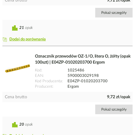
Cena brutto
9,72 zł/opak
Pokaż szczegóły
21
opak
Dodaj do porównania
Oznacznik przewodów OZ-1/O, litera O, żółty (opak
100szt) | E04ZP-01020203700 Ergom
Kod
1025486
EAN
5900003029198
Kod Producenta
E04ZP-01020203700
Producent
Ergom
Cena brutto
9,72 zł/opak
Pokaż szczegóły
20
opak