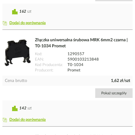
162
szt
Dodaj do porównania
Złączka uniwersalna śrubowa MRK 6mm2 czarna |
T0-1034 Promet
Kod
1290557
EAN
5900103213848
Kod Producenta
T0-1034
Producent
Promet
Cena brutto
1,62 zł/szt
Pokaż szczegóły
142
szt
Dodaj do porównania