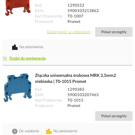
Kod
1290552
EAN
5900103213862
Kod Producenta
T0-1007
Producent
Promet
Dostępność w oddziałach
Pokaż szczegóły
Na zamówienie
Dodaj do porównania
Złączka uniwersalna śrubowa MRK 2,5mm2
niebieska | T0-1015 Promet
Kod
1290383
EAN
5900103207465
Kod Producenta
T0-1015
Producent
Promet
Pokaż szczegóły
Do ustalenia
Na zamówienie