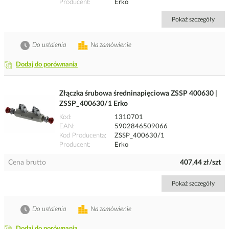
Producent
Erko
Pokaż szczegóły
Do ustalenia
Na zamówienie
Dodaj do porównania
Złączka śrubowa średninapięciowa ZSSP 400630 |
ZSSP_400630/1 Erko
Kod
1310701
EAN
5902846509066
Kod Producenta
ZSSP_400630/1
Producent
Erko
Cena brutto
407,44 zł/szt
Pokaż szczegóły
Do ustalenia
Na zamówienie
Dodaj do porównania