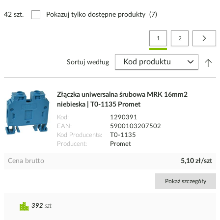
42 szt.
Pokazuj tylko dostępne produkty
(7)
Strona
Aktualnie czytasz stronę
Strona
Stro
Nast
1
2
Sortuj według
Złączka uniwersalna śrubowa MRK 16mm2
niebieska | T0-1135 Promet
Kod
1290391
EAN
5900103207502
Kod Producenta
T0-1135
Producent
Promet
Cena brutto
5,10 zł/szt
Pokaż szczegóły
392
szt