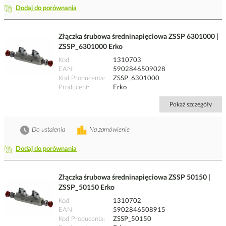
Dodaj do porównania
Złączka śrubowa średninapięciowa ZSSP 6301000 |
ZSSP_6301000 Erko
Kod
1310703
EAN
5902846509028
Kod Producenta
ZSSP_6301000
Producent
Erko
Pokaż szczegóły
Do ustalenia
Na zamówienie
Dodaj do porównania
Złączka śrubowa średninapięciowa ZSSP 50150 |
ZSSP_50150 Erko
Kod
1310702
EAN
5902846508915
Kod Producenta
ZSSP_50150