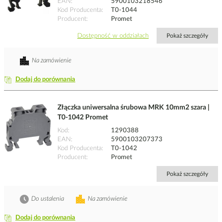
EAN
5900103218546
Kod Producenta
T0-1044
Producent
Promet
Dostępność w oddziałach
Pokaż szczegóły
Na zamówienie
Dodaj do porównania
Złączka uniwersalna śrubowa MRK 10mm2 szara |
T0-1042 Promet
Kod
1290388
EAN
5900103207373
Kod Producenta
T0-1042
Producent
Promet
Pokaż szczegóły
Do ustalenia
Na zamówienie
Dodaj do porównania