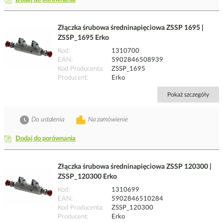
Złączka śrubowa średninapięciowa ZSSP 1695 |
ZSSP_1695 Erko
Kod
1310700
EAN
5902846508939
Kod Producenta
ZSSP_1695
Producent
Erko
Pokaż szczegóły
Do ustalenia
Na zamówienie
Dodaj do porównania
Złączka śrubowa średninapięciowa ZSSP 120300 |
ZSSP_120300 Erko
Kod
1310699
EAN
5902846510284
Kod Producenta
ZSSP_120300
Producent
Erko