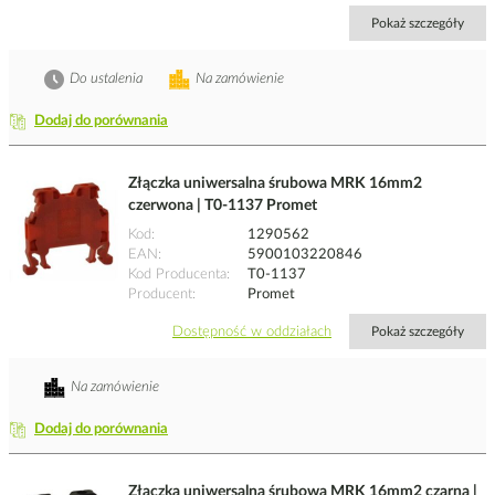
Pokaż szczegóły
Do ustalenia
Na zamówienie
Dodaj do porównania
Złączka uniwersalna śrubowa MRK 16mm2
czerwona | T0-1137 Promet
Kod
1290562
EAN
5900103220846
Kod Producenta
T0-1137
Producent
Promet
Dostępność w oddziałach
Pokaż szczegóły
Na zamówienie
Dodaj do porównania
Złączka uniwersalna śrubowa MRK 16mm2 czarna |