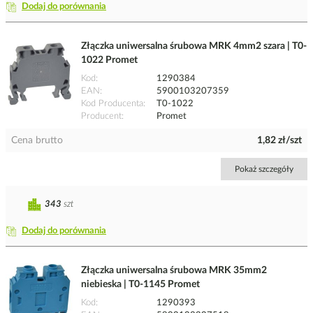
Dodaj do porównania
Złączka uniwersalna śrubowa MRK 4mm2 szara | T0-
1022 Promet
Kod
1290384
EAN
5900103207359
Kod Producenta
T0-1022
Producent
Promet
Cena brutto
1,82 zł/szt
Pokaż szczegóły
343
szt
Dodaj do porównania
Złączka uniwersalna śrubowa MRK 35mm2
niebieska | T0-1145 Promet
Kod
1290393