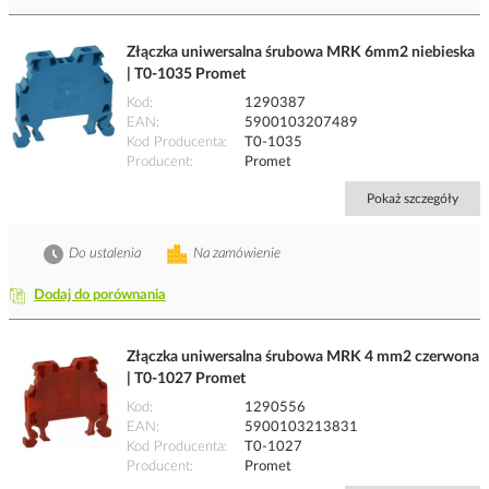
Złączka uniwersalna śrubowa MRK 6mm2 niebieska
| T0-1035 Promet
Kod
1290387
EAN
5900103207489
Kod Producenta
T0-1035
Producent
Promet
Pokaż szczegóły
Do ustalenia
Na zamówienie
Dodaj do porównania
Złączka uniwersalna śrubowa MRK 4 mm2 czerwona
| T0-1027 Promet
Kod
1290556
EAN
5900103213831
Kod Producenta
T0-1027
Producent
Promet