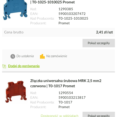
| T0-1025-1010025 Promet
Kod
1290385
EAN
5900103207472
Kod Producenta
T0-1025-1010025
Producent
Promet
Cena brutto
2,41 zł/szt
Pokaż szczegóły
Do ustalenia
Na zamówienie
Dodaj do porównania
Złączka uniwersalna śrubowa MRK 2,5 mm2
czerwona | T0-1017 Promet
Kod
1290554
EAN
5900103213817
Kod Producenta
T0-1017
Producent
Promet
Dostępność w oddziałach
Pokaż szczegóły