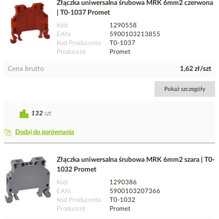
Złączka uniwersalna śrubowa MRK 6mm2 czerwona
| T0-1037 Promet
Kod
1290558
EAN
5900103213855
Kod Producenta
T0-1037
Producent
Promet
Cena brutto
1,62 zł/szt
Pokaż szczegóły
132
szt
Dodaj do porównania
Złączka uniwersalna śrubowa MRK 6mm2 szara | T0-
1032 Promet
Kod
1290386
EAN
5900103207366
Kod Producenta
T0-1032
Producent
Promet