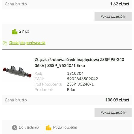
Cena brutto
1,62 zł/szt
Pokaż szczegóły
29
szt
Dodaj do porównania
Złączka śrubowa średninapięciowa ZSSP 95-240
36kV | ZSSP_95240/1 Erko
Kod
1310704
EAN
5902846509042
Kod Producenta
ZSSP_95240/1
Producent
Erko
Cena brutto
108,09 zł/szt
Pokaż szczegóły
Do ustalenia
Na zamówienie