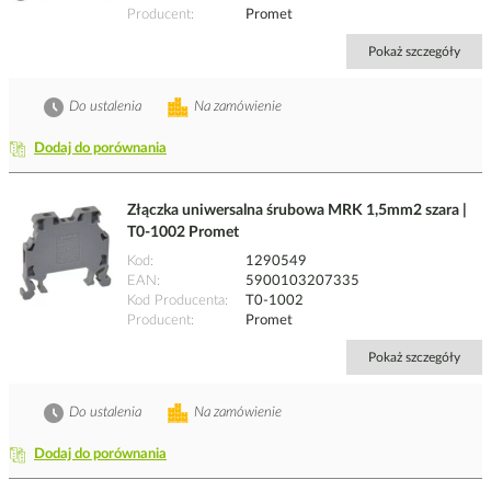
Producent
Promet
Pokaż szczegóły
Do ustalenia
Na zamówienie
Dodaj do porównania
Złączka uniwersalna śrubowa MRK 1,5mm2 szara |
T0-1002 Promet
Kod
1290549
EAN
5900103207335
Kod Producenta
T0-1002
Producent
Promet
Pokaż szczegóły
Do ustalenia
Na zamówienie
Dodaj do porównania