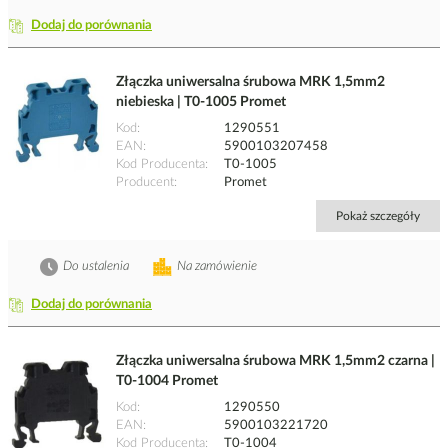
Dodaj do porównania
Złączka uniwersalna śrubowa MRK 1,5mm2
niebieska | T0-1005 Promet
Kod
1290551
EAN
5900103207458
Kod Producenta
T0-1005
Producent
Promet
Pokaż szczegóły
Do ustalenia
Na zamówienie
Dodaj do porównania
Złączka uniwersalna śrubowa MRK 1,5mm2 czarna |
T0-1004 Promet
Kod
1290550
EAN
5900103221720
Kod Producenta
T0-1004