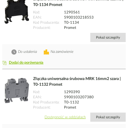
T0-1134 Promet
Kod
1290561
EAN
5900103218553
Kod Producenta
T0-1134
Producent
Promet
Pokaż szczegóły
Do ustalenia
Na zamówienie
Dodaj do porównania
Złączka uniwersalna śrubowa MRK 16mm2 szara |
T0-1132 Promet
Kod
1290390
EAN
5900103207380
Kod Producenta
T0-1132
Producent
Promet
Dostępność w oddziałach
Pokaż szczegóły