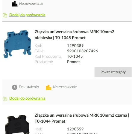
Na zamówienie
Dodaj do porównania
Złączka uniwersalna śrubowa MRK 10mm2
niebieska | T0-1045 Promet
Kod
1290389
EAN
5900103207496
Kod Producenta
T0-1045
Producent
Promet
Pokaż szczegóły
Do ustalenia
Na zamówienie
Dodaj do porównania
Złączka uniwersalna śrubowa MRK 10mm2 czarna |
T0-1044 Promet
Kod
1290559