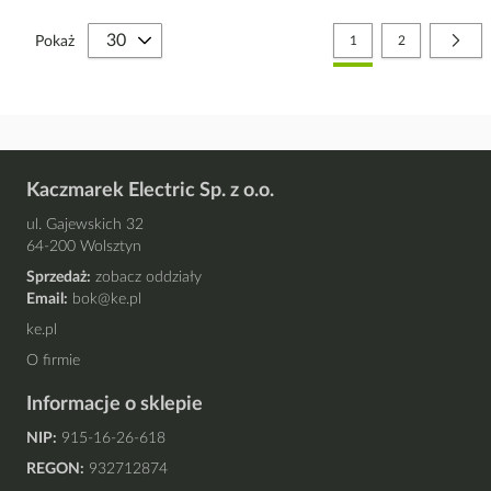
Strona
Aktualnie czytasz stronę
Strona
Stro
Nast
Pokaż
1
2
Kaczmarek Electric Sp. z o.o.
ul. Gajewskich 32
64-200 Wolsztyn
Sprzedaż:
zobacz oddziały
Email:
bok@ke.pl
ke.pl
O firmie
Informacje o sklepie
NIP:
915-16-26-618
REGON:
932712874