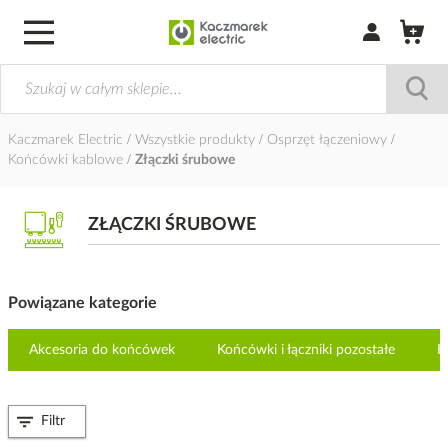
Zaloguj się / Z
Kaczmarek Electric
Wszystkie produkty
Osprzęt łączeniowy
Końcówki kablowe
Złączki śrubowe
ZŁĄCZKI ŚRUBOWE
Powiązane kategorie
Akcesoria do końcówek
Końcówki i łączniki pozostałe
K
Filtr