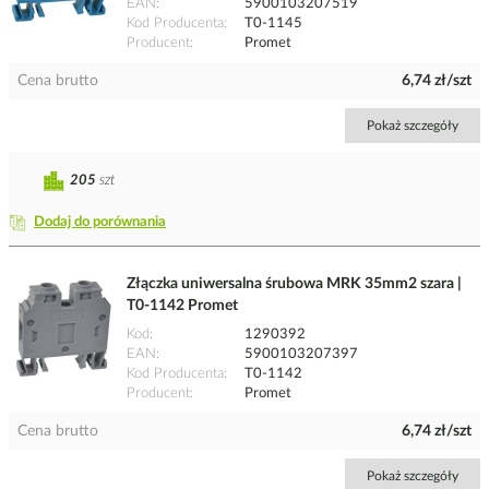
EAN
5900103207519
Kod Producenta
T0-1145
Producent
Promet
Cena brutto
6,74 zł/szt
Pokaż szczegóły
205
szt
Dodaj do porównania
Złączka uniwersalna śrubowa MRK 35mm2 szara |
T0-1142 Promet
Kod
1290392
EAN
5900103207397
Kod Producenta
T0-1142
Producent
Promet
Cena brutto
6,74 zł/szt
Pokaż szczegóły