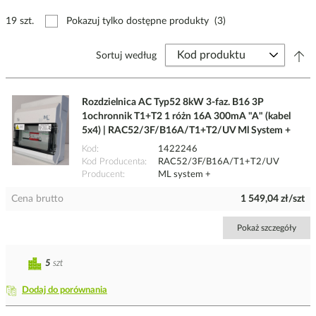
19 szt.
Pokazuj tylko dostępne produkty
(3)
Sortuj według
Rozdzielnica AC Typ52 8kW 3-faz. B16 3P
1ochronnik T1+T2 1 różn 16A 300mA "A" (kabel
5x4) | RAC52/3F/B16A/T1+T2/UV Ml System +
Kod
1422246
Kod Producenta
RAC52/3F/B16A/T1+T2/UV
Producent
ML system +
Cena brutto
1 549,04 zł/szt
Pokaż szczegóły
5
szt
Dodaj do porównania