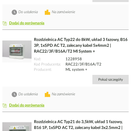
Do ustalenia
Na zamówienie
Dodaj do porównania
Rozdzielnica AC Typ22 do 8kW, układ 3 fazowy, B16
3P, 1xSPD AC T2, zalecany kabel 5x4mm2 |
RAC22/3F/B16A/T2 Ml System +
Kod
1228958
Kod Producenta
RAC22/3F/B16A/T2
Producent
ML system +
Pokaż szczegóły
Do ustalenia
Na zamówienie
Dodaj do porównania
Rozdzielnica AC Typ21 do 3,5kW, układ 1 fazowy,
B16 1P, 1xSPD AC T2, zalecany kabel 3x2.5mm2 |