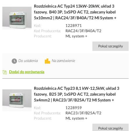
Rozdzielnica AC Typ24 13kW-20kW, układ 3
fazowy, B40 3P, 1xSPD AC T2, zalecany kabel
5x10mm2 | RAC24/3F/B40A/T2 Ml System +
Kod
1228971
Kod Producenta
RAC24/3F/B40A/T2
Producent
ML system +
Pokaż szczegóły
Do ustalenia
Na zamówienie
Dodaj do porównania
Rozdzielnica AC Typ23 8,1 kW-12,5kW, układ 3
fazowy, B25 3P, 1xSPD AC T2, zalecany kabel
5x4mm2 | RAC23/3F/B25A/T2 Ml System +
Kod
1228959
Kod Producenta
RAC23/3F/B25A/T2
Producent
ML system +
Pokaż szczegóły