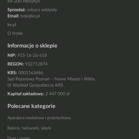
64-200 Wolsztyn
Sprzedaż:
zobacz oddziały
Email:
bok@ke.pl
ke.pl
O firmie
Informacje o sklepie
NIP:
915-16-26-618
REGON:
932712874
KRS:
0001163686
Sąd Rejonowy Poznań – Nowe Miasto i Wilda,
IX Wydział Gospodarczy KRS
Kapitał zakładowy:
2 447 000 zł
Polecane kategorie
Aparatura modułowa i przemysłowa
Baterie, ładowarki, latarki
Dom i ogród