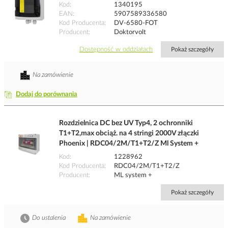
Kod
1340195
EAN
5907589336580
Kod Producenta
DV-6580-FOT
Producent
Doktorvolt
Dostępność w oddziałach
Pokaż szczegóły
Na zamówienie
Dodaj do porównania
Rozdzielnica DC bez UV Typ4, 2 ochronniki
T1+T2,max obciąż. na 4 stringi 2000V złączki
Phoenix | RDC04/2M/T1+T2/Z Ml System +
Kod
1228962
Kod Producenta
RDC04/2M/T1+T2/Z
Producent
ML system +
Pokaż szczegóły
Do ustalenia
Na zamówienie