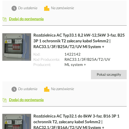
Do ustalenia
Na zamówienie
Dodaj do porównania
Rozdzielnica AC Typ33.1 8,2 kW-12,5kW 3-faz. B25
3P 1 ochronnik T2 zalecany kabel 5x4mm2 |
RAC33.1/3F/B25A/T2/UV Ml System +
Kod
1422142
Kod Producenta
RAC33.1/3F/B25A/T2/UV
Producent
ML system +
Pokaż szczegóły
Do ustalenia
Na zamówienie
Dodaj do porównania
Rozdzielnica AC Typ32.1 do 8kW 3-faz. B16 3P 1
ochronnik T2, zalecany kabel 5x4mm2 |
RAC32.1/3F/B16A/T2/UV Ml System +