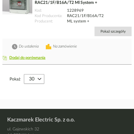
RAC21/1F/B16A/T2 Ml System +
Kod
1228969
Kod Producenta
RAC21/1F/B16A/T2
Producent
ML system +
Pokaż szczegóły
Do ustalenia
Na zamówienie
Dodaj do porównania
Pokaż
Kaczmarek Electric Sp. z o.o.
ul. Gajewskich 32