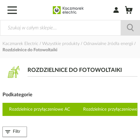
Zaloguj się / Z
Kaczmarek Electric
Wszystkie produkty
Odnawialne źródła energii
Rozdzielnice do Fotowoltaiki
ROZDZIELNICE DO FOTOWOLTAIKI
Podkategorie
Rozdzielnice przyłączeniowe AC
Rozdzielnice przyłączeniowe
Filtr