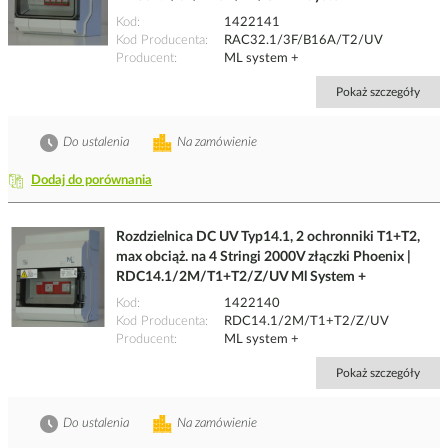
Kod
1422141
Kod Producenta
RAC32.1/3F/B16A/T2/UV
Producent
ML system +
Pokaż szczegóły
Do ustalenia
Na zamówienie
Dodaj do porównania
Rozdzielnica DC UV Typ14.1, 2 ochronniki T1+T2,
max obciąż. na 4 Stringi 2000V złączki Phoenix |
RDC14.1/2M/T1+T2/Z/UV Ml System +
Kod
1422140
Kod Producenta
RDC14.1/2M/T1+T2/Z/UV
Producent
ML system +
Pokaż szczegóły
Do ustalenia
Na zamówienie