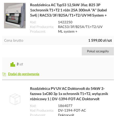
Rozdzielnica AC Typ53 12,5kW 3faz. B25 3P
1ochronnik T1+T2 1 różn 25A 300mA "A" (kabel
5x4) | RAC53/3F/B25A/T1+T2/UV Ml System +
Kod
1422250
Kod Producenta
RAC53/3F/B25A/T1+T2/UV
Producent
ML system +
Cena brutto
1 599,00 zł/szt
Pokaż szczegóły
3
szt
Dodaj do porównania
Rozdzielnica PV UV AC Doktorvolt do 54kW 3-
fazowa 1xC80 3p 1x ochronnik T1+T2, wyłącznik
różnicowy 1 | DV-1394-FOT-AC Doktorvolt
Kod
1864077
Kod Producenta
DV-1394-FOT-AC
Producent
Doktorvolt