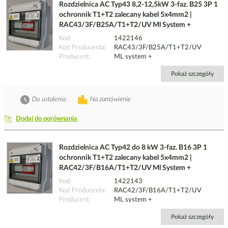
Rozdzielnica AC Typ43 8,2-12,5kW 3-faz. B25 3P 1
ochronnik T1+T2 zalecany kabel 5x4mm2 |
RAC43/3F/B25A/T1+T2/UV Ml System +
Kod
1422146
Kod Producenta
RAC43/3F/B25A/T1+T2/UV
Producent
ML system +
Pokaż szczegóły
Do ustalenia
Na zamówienie
Dodaj do porównania
Rozdzielnica AC Typ42 do 8 kW 3-faz. B16 3P 1
ochronnik T1+T2 zalecany kabel 5x4mm2 |
RAC42/3F/B16A/T1+T2/UV Ml System +
Kod
1422143
Kod Producenta
RAC42/3F/B16A/T1+T2/UV
Producent
ML system +
Pokaż szczegóły