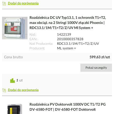
Dodaj do porównania
Rozdzielnica DC UV Typ13.1, 1 ochronnik T1+T2,
max obciąż. na 2 Stringi 1000V złączki Phoenix |
RDC13.1/1M/T1+T2/Z/UV Ml System +
Kod
1422139
EAN
2010000357828
Kod Producenta
RDC13.1/1M/T1+T2/Z/UV
Producent
ML system +
Cena brutto
599,63 zł/szt
Pokaż szczegóły
1
szt
Dodaj do porównania
Rozdzielnica PV Doktorvolt 1000V DC T1/T2 PG
DV-6580-FOT | DV-6580-FOT Doktorvolt