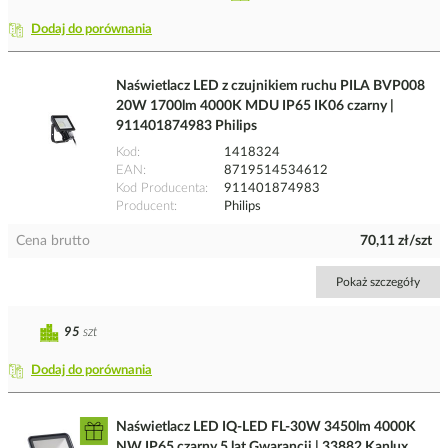
Dodaj do porównania
Naświetlacz LED z czujnikiem ruchu PILA BVP008
20W 1700lm 4000K MDU IP65 IK06 czarny |
911401874983 Philips
Kod
1418324
EAN
8719514534612
Kod Producenta
911401874983
Producent
Philips
Cena brutto
70,11 zł/szt
Pokaż szczegóły
95
szt
Dodaj do porównania
Naświetlacz LED IQ-LED FL-30W 3450lm 4000K
NW IP65 czarny 5 lat Gwarancji | 33882 Kanlux