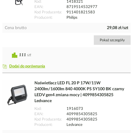
Kod
1418321
EAN
8719514532977
Kod Producenta
911401821583
Producent
Philips
Cena brutto
29,08 zł/szt
Pokaż szczegóły
111
szt
Dodaj do porównania
Naświetlacz LED FL 20 P 17W/11W
2400lm/1600lm 840 4000K PS SY100 BK czarny
LEDV gen4 zmiana mocy | 4099854305825
Ledvance
Kod
1916073
EAN
4099854305825
Kod Producenta
4099854305825
Producent
Ledvance