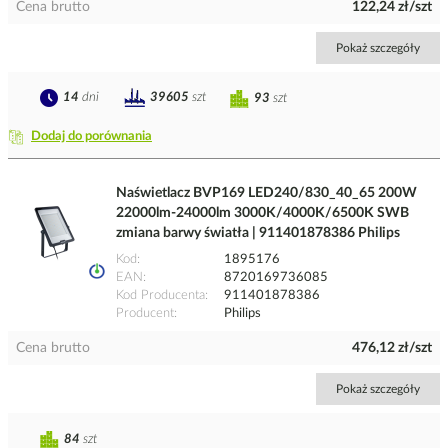
Cena brutto
122,24 zł/szt
Pokaż szczegóły
14
dni
39605
szt
93
szt
Dodaj do porównania
Naświetlacz BVP169 LED240/830_40_65 200W
22000lm-24000lm 3000K/4000K/6500K SWB
zmiana barwy światła | 911401878386 Philips
Kod
1895176
EAN
8720169736085
Kod Producenta
911401878386
Producent
Philips
Cena brutto
476,12 zł/szt
Pokaż szczegóły
84
szt