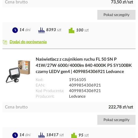
Cena brutto
73,50 zł/szt
Pokaż szczegóły
14
dni
8393
szt
100
szt
Dodaj do porównania
Naświetlacz z czujnikiem ruchu FL 50 SN P
41W/27W 6000/4000lm 840 4000K PS SY100BK
czarny LEDV gen4 | 4099854306921 Ledvance
Kod
1916105
EAN
4099854306921
Kod Producenta
4099854306921
Producent
Ledvance
Cena brutto
222,78 zł/szt
Pokaż szczegóły
14
dni
18417
szt
95
szt