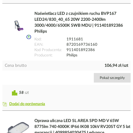
Naświetlacz LED z czujnikiem ruchu BVP167
LED24/830_40_65 20W 2200-2400lm
3000/4000/6500K SWB MDU | 911401892386
Philips
Kod
1911681
EAN
8720169736160
Kod Producenta
911401892386
Producent
Philips
Cena brutto
106,94 zł/szt
Pokaż szczegóły
58
szt
Dodaj do porównania
Oprawa uliczna LED SL AREA SPD MD V 65W
8775lm 740 4000K IP66 IK08 10kV RV20ST GY 5 lat
gwarancji | 4099854030475 Ledvance