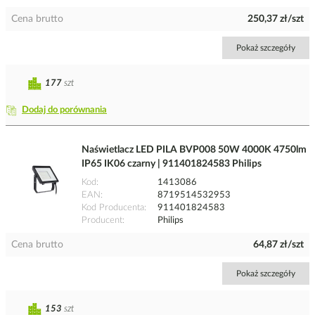
Cena brutto
250,37 zł/szt
Pokaż szczegóły
177
szt
Dodaj do porównania
Naświetlacz LED PILA BVP008 50W 4000K 4750lm
IP65 IK06 czarny | 911401824583 Philips
Kod
1413086
EAN
8719514532953
Kod Producenta
911401824583
Producent
Philips
Cena brutto
64,87 zł/szt
Pokaż szczegóły
153
szt