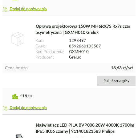
Dodaj do porównania
Oprawa projektorowa 150W MH6RX7S Rx7s czar
asymetryczna | GXMH010 Grelux
Kod
1298497
EAN
8592660103587
Kod Producenta
GXMH010
Producent
Grelux
Cena brutto
18,63 zł/szt
Pokaż szczegóły
118
szt
Dodaj do porównania
Naświetlacz LED PILA BVP008 20W 4000K 1700lm
IP65 IK06 czarny | 911401821583 Philips