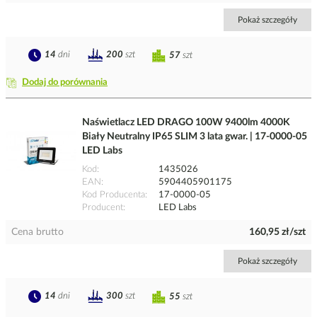
Pokaż szczegóły
14
dni
200
szt
57
szt
Dodaj do porównania
Naświetlacz LED DRAGO 100W 9400lm 4000K
Biały Neutralny IP65 SLIM 3 lata gwar. | 17-0000-05
LED Labs
Kod
1435026
EAN
5904405901175
Kod Producenta
17-0000-05
Producent
LED Labs
Cena brutto
160,95 zł/szt
Pokaż szczegóły
14
dni
300
szt
55
szt