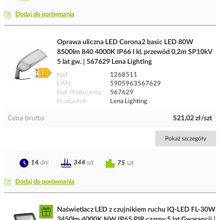
Dodaj do porównania
Oprawa uliczna LED Corona2 basic LED 80W
8500lm 840 4000K IP66 I kl. przewód 0,2m SP10kV
5 lat gw. | 567629 Lena Lighting
Kod
1268511
EAN
5905963567629
Kod Producenta
567629
Producent
Lena Lighting
Cena brutto
521,02 zł/szt
Pokaż szczegóły
14
dni
344
szt
75
szt
Dodaj do porównania
Naświetlacz LED z czujnikiem ruchu IQ-LED FL-30W
3450lm 4000K NW IP65 PIR czarny 5 lat Gwarancji |