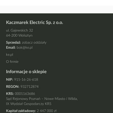
Kaczmarek Electric Sp. z o.o.
ul. Gajewskich 32
64-200 Wolsztyn
Sprzedaż:
zobacz oddziały
Email:
bok@ke.pl
ke.pl
O firmie
Informacje o sklepie
NIP:
915-16-26-618
REGON:
932712874
KRS:
0001163686
Sąd Rejonowy Poznań – Nowe Miasto i Wilda,
IX Wydział Gospodarczy KRS
Kapitał zakładowy:
2 447 000 zł