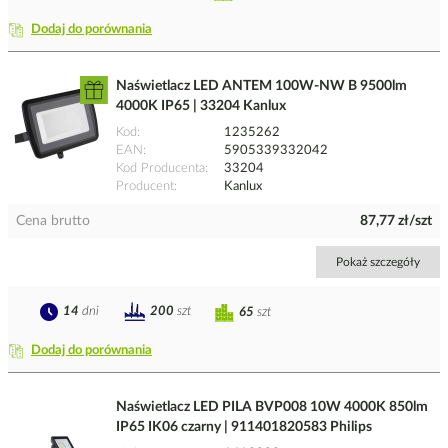
Dodaj do porównania
Naświetlacz LED ANTEM 100W-NW B 9500lm
4000K IP65 | 33204 Kanlux
Kod
1235262
EAN
5905339332042
Kod Producenta
33204
Producent
Kanlux
Cena brutto
87,77 zł/szt
Pokaż szczegóły
14
dni
200
szt
65
szt
Dodaj do porównania
Naświetlacz LED PILA BVP008 10W 4000K 850lm
IP65 IK06 czarny | 911401820583 Philips