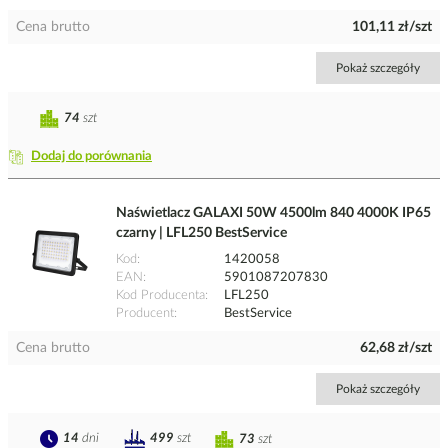
Cena brutto
101,11 zł/szt
Pokaż szczegóły
74
szt
Dodaj do porównania
Naświetlacz GALAXI 50W 4500lm 840 4000K IP65
czarny | LFL250 BestService
Kod
1420058
EAN
5901087207830
Kod Producenta
LFL250
Producent
BestService
Cena brutto
62,68 zł/szt
Pokaż szczegóły
14
dni
499
szt
73
szt