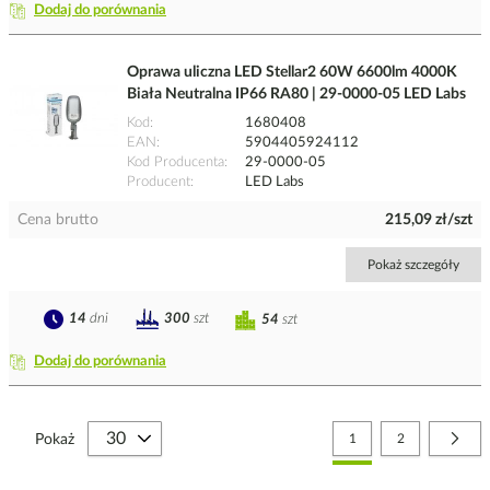
Dodaj do porównania
Oprawa uliczna LED Stellar2 60W 6600lm 4000K
Biała Neutralna IP66 RA80 | 29-0000-05 LED Labs
Kod
1680408
EAN
5904405924112
Kod Producenta
29-0000-05
Producent
LED Labs
Cena brutto
215,09 zł/szt
Pokaż szczegóły
14
dni
300
szt
54
szt
Dodaj do porównania
Strona
Aktualnie czytasz stronę
Strona
Stro
Nast
Pokaż
1
2