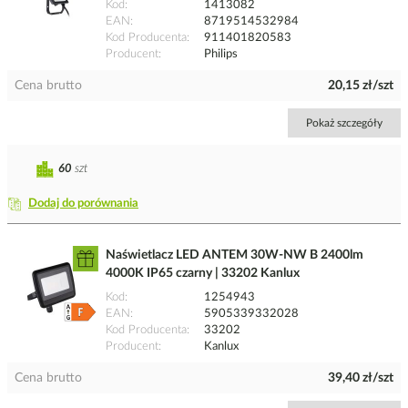
Kod
1413082
EAN
8719514532984
Kod Producenta
911401820583
Producent
Philips
Cena brutto
20,15 zł/szt
Pokaż szczegóły
60
szt
Dodaj do porównania
Naświetlacz LED ANTEM 30W-NW B 2400lm
4000K IP65 czarny | 33202 Kanlux
Kod
1254943
EAN
5905339332028
Kod Producenta
33202
Producent
Kanlux
Cena brutto
39,40 zł/szt