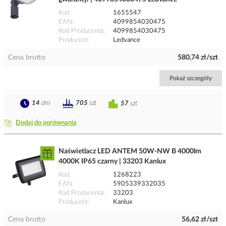
Kod
1655547
EAN
4099854030475
Kod Producenta
4099854030475
Producent
Ledvance
Cena brutto
580,74 zł/szt
Pokaż szczegóły
14
dni
705
szt
57
szt
Dodaj do porównania
Naświetlacz LED ANTEM 50W-NW B 4000lm
4000K IP65 czarny | 33203 Kanlux
Kod
1268223
EAN
5905339332035
Kod Producenta
33203
Producent
Kanlux
Cena brutto
56,62 zł/szt