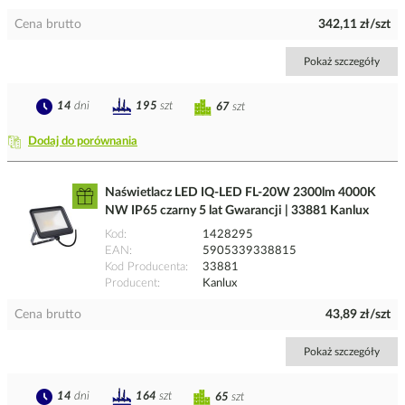
Cena brutto
342,11 zł/szt
Pokaż szczegóły
14
dni
195
szt
67
szt
Dodaj do porównania
Naświetlacz LED IQ-LED FL-20W 2300lm 4000K
NW IP65 czarny 5 lat Gwarancji | 33881 Kanlux
Kod
1428295
EAN
5905339338815
Kod Producenta
33881
Producent
Kanlux
Cena brutto
43,89 zł/szt
Pokaż szczegóły
14
dni
164
szt
65
szt