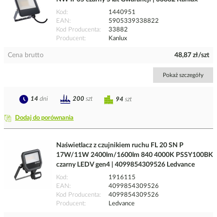
Kod
1440951
EAN
5905339338822
Kod Producenta
33882
Producent
Kanlux
Cena brutto
48,87 zł/szt
Pokaż szczegóły
14
dni
200
szt
94
szt
Dodaj do porównania
Naświetlacz z czujnikiem ruchu FL 20 SN P
17W/11W 2400lm/1600lm 840 4000K PSSY100BK
czarny LEDV gen4 | 4099854309526 Ledvance
Kod
1916115
EAN
4099854309526
Kod Producenta
4099854309526
Producent
Ledvance