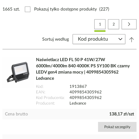
1665 szt.
Pokazuj tylko dostępne produkty
(227)
Strona
Aktualnie czytasz stronę
Strona
Stro
Nast
1
2
Sortuj według
Naświetlacz LED FL 50 P 41W/27W
6000lm/4000lm 840 4000K PS SY100 BK czarny
LEDV gen4 zmiana mocy | 4099854305962
Ledvance
Kod
1913867
EAN
4099854305962
Kod Producenta
4099854305962
Producent
Ledvance
Cena brutto
138,17 zł/szt
Pokaż szczegóły