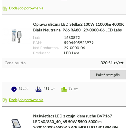
Dodaj do porównania
Oprawa uliczna LED Stellar2 100W 11000lm 4000K
Biała Neutralna IP66 RA80 | 29-0000-06 LED Labs
Kod
1680872
EAN
5904405923979
Kod Producenta
29-0000-06
Producent
LED Labs
Cena brutto
320,51 zł/szt
Pokaż szczegóły
14
dni
111
szt
71
szt
Dodaj do porównania
Naświetlacz LED z czujnikiem ruchu BVP167
LED60/830_40_65 50W 5500-6000lm
3000/4000/6500K SWB MDU | 911401894386