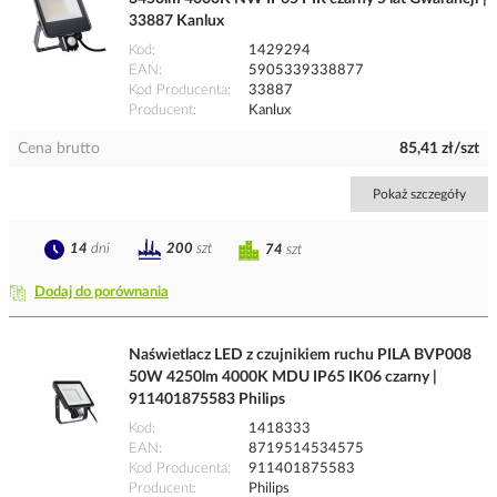
33887 Kanlux
Kod
1429294
EAN
5905339338877
Kod Producenta
33887
Producent
Kanlux
Cena brutto
85,41 zł/szt
Pokaż szczegóły
14
dni
200
szt
74
szt
Dodaj do porównania
Naświetlacz LED z czujnikiem ruchu PILA BVP008
50W 4250lm 4000K MDU IP65 IK06 czarny |
911401875583 Philips
Kod
1418333
EAN
8719514534575
Kod Producenta
911401875583
Producent
Philips