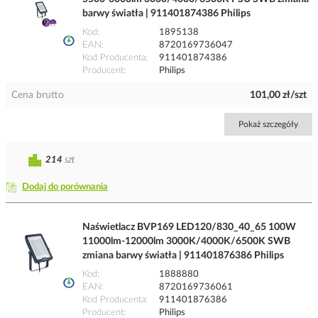
barwy światła | 911401874386 Philips
Kod
1895138
EAN
8720169736047
Kod Producenta
911401874386
Producent
Philips
Cena brutto
101,00 zł/szt
Pokaż szczegóły
214
szt
Dodaj do porównania
Naświetlacz BVP169 LED120/830_40_65 100W
11000lm-12000lm 3000K/4000K/6500K SWB
zmiana barwy światła | 911401876386 Philips
Kod
1888880
EAN
8720169736061
Kod Producenta
911401876386
Producent
Philips