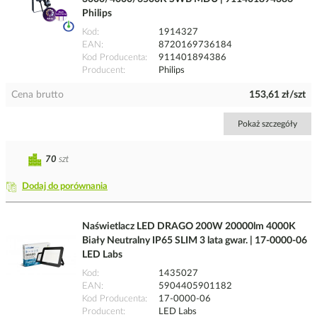
Philips
Kod
1914327
EAN
8720169736184
Kod Producenta
911401894386
Producent
Philips
Cena brutto
153,61 zł/szt
Pokaż szczegóły
70
szt
Dodaj do porównania
Naświetlacz LED DRAGO 200W 20000lm 4000K
Biały Neutralny IP65 SLIM 3 lata gwar. | 17-0000-06
LED Labs
Kod
1435027
EAN
5904405901182
Kod Producenta
17-0000-06
Producent
LED Labs