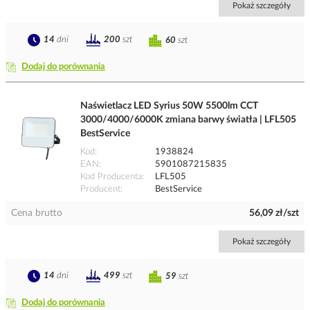
Pokaż szczegóły
14
dni
200
szt
60
szt
Dodaj do porównania
Naświetlacz LED Syrius 50W 5500lm CCT
3000/4000/6000K zmiana barwy światła | LFL505
BestService
Kod
1938824
EAN
5901087215835
Kod Producenta
LFL505
Producent
BestService
Cena brutto
56,09 zł/szt
Pokaż szczegóły
14
dni
499
szt
59
szt
Dodaj do porównania