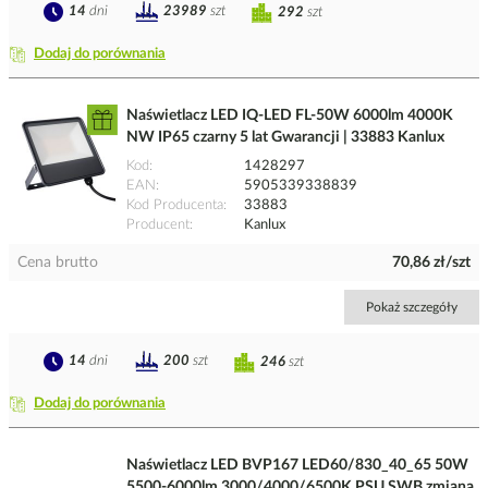
14
dni
23989
szt
292
szt
Dodaj do porównania
Naświetlacz LED IQ-LED FL-50W 6000lm 4000K
NW IP65 czarny 5 lat Gwarancji | 33883 Kanlux
Kod
1428297
EAN
5905339338839
Kod Producenta
33883
Producent
Kanlux
Cena brutto
70,86 zł/szt
Pokaż szczegóły
14
dni
200
szt
246
szt
Dodaj do porównania
Naświetlacz LED BVP167 LED60/830_40_65 50W
5500-6000lm 3000/4000/6500K PSU SWB zmiana